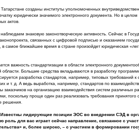
– в Татарстане созданы институты уполномоченных внутриведомстве
чатку юридически значимого электронного документа. Но в целом
ых актов.
 наблюдаем знаковую законотворческую активность. Сейчас в Госу
аконопроекта, связанных с цифровой подписью и оказанием госуда
, в самое ближайшее время в стране произойдет юридическая «ле
ется важность стандартизации в области электронного документооб
 области. Большие средства вкладываются в разработку программ
сируется разработка стандартов, например, типовых требований к 
х и т. д. А ведь выработка, например, стандартов по взаимодейст
ы заказчиков на организацию взаимодействия систем различных р
ики, поскольку проще один раз реализовать требования принятого 
е решения.
 Известны лидирующие позиции ЭОС во внедрении СЭД в ор
ю роль для вас играет сейчас направление, связанное с участ
ельства» и, более широко, – с участием в формировании го
?