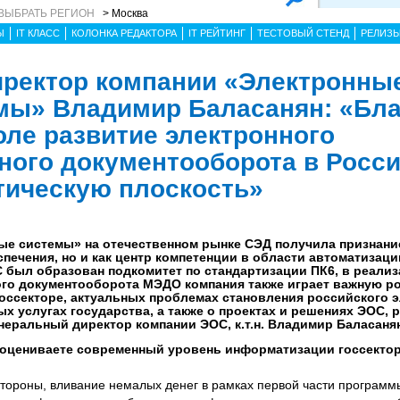
ВЫБРАТЬ РЕГИОН
> Москва
Ы
IT КЛАСС
КОЛОНКА РЕДАКТОРА
IT РЕЙТИНГ
ТЕСТОВЫЙ СТЕНД
РЕЛИЗ
ректор компании «Электронны
мы» Владимир Баласанян: «Бла
оле развитие электронного
ого документооборота в Росс
тическую плоскость»
е системы» на отечественном рынке СЭД получила признание
печения, но и как центр компетенции в области автоматизаци
 был образован подкомитет по стандартизации ПК6, в реализ
го документооборота МЭДО компания также играет важную ро
оссекторе, актуальных проблемах становления российского 
х услугах государства, а также о проектах и решениях ЭОС,
енеральный директор компании ЭОС, к.т.н. Владимир Баласаня
 оцениваете современный уровень информатизации госсекто
стороны, вливание немалых денег в рамках первой части програм