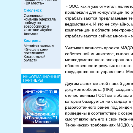
«ВК Места»
- ЭОС, как я уже отметил, являе
Смоленск
привлекали для консультаций по 
Смоленская
отрабатываются предлагаемые те
команда одержала
победу на
ведомствами. И это не случайно, 
всероссийском
компетенции в области электронно
хакатоне «Кубок
Енисея»
отрабатываются сейчас многие «
Кострома
МегаФон включил
Учитывая важность проекта МЭДО 
4G ещё в семи
поселениях
собственной инициативе, выполн
Костромской
межведомственного электронного
области
общественности результаты этого
государственного управления. Ме
ИНФОРМАЦИОННЫЕ
ПАРТНЕРЫ
Другим аспектом этой нашей деят
документооборота (ПК6), созданн
отечественным ГОСТом в области
который базируется на стандарте
разработанного ранее под эгидой
приведены в соответствие с совр
смогут включать его в свои техни
Технических требованиях МЭДО, у