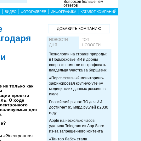
Вопросов больше чем
ответов
Ы
ВИДЕО
ФОТОГАЛЕРЕЯ
ИНФОГРАФИКА
КАТАЛОГ КОМПАНИЙ
е
ДОБАВИТЬ КОМПАНИЮ
годаря
НОВОСТИ
ТОП-
ДНЯ
НОВОСТИ
Технологии на страже природы:
ии
в Подмосковье ИИ и дроны
впервые помогли оштрафовать
владельца участка за борщевик
«Перспективный мониторинг»
зафиксировал крупную утечку
 не только как
медицинских данных россиян в
и
июле
ации проекта
ль. О ходе
Российский рынок ПО для ИИ
электронного
достигнет 95 млрд рублей к 2030
 реализуемых для
году
н.
Apple на несколько часов
ра?
удалила Telegram из App Store
из-за запрещенного контента
мы «Электронная
«Тантор Лабс» стала