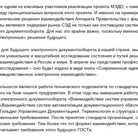
тся одним из ключевых участников реализации проекта МЭДО, с сам
ряду принципиальных вопросов этого проекта. И именно на приме
хнические решения взаимодействия Аппарата Правительства с ф
мы являемся лидерами рынка СЭД не только как поставщики систем,
го документооборота. Для нас это крайне важно, поскольку именно
электронные» решения будущего.
для будущего электронного документооборота в нашей стране, мы
или уникальное и масштабное исследование состояния и путей ре
 взаимодействия в России и мире. В апреле мы представим профе
 исследования – оно будет издано в виде книги «Современные идеи
жведомственное электронное взаимодействие».
ельности является работа технического подкомитета по стандартиз
ого на базе нашего предприятия. В этом году мы завершаем работ
 электронного документооборота «Взаимодействие систем управле
 «Взаимодействие систем автоматизации документационного обесп
 Гильдии Управляющих Документацией. Терминология и структура 
еменными требованиями. После принятия стандарта организации,
ческие требования. Тем более что тот формат взаимодействия, кото
читывает требования этого будущего ГОСТа.