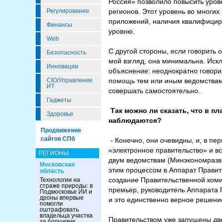
Россия» позволило повысить уро
Регулирование
регионов. Этот уровень во многих
приложений, наличия квалифицир
Финансы
уровню.
Web
С другой стороны, если говорить 
Безопасность
мой взгляд, она минимальна. Иск
Инновации
объяснение: неоднократно говори
CIO/Управление
помощь тем или иным ведомствам
ИТ
совершать самостоятельно.
Гаджеты
Так можно ли сказать, что в 
Здоровье
наблюдаются?
Продвижение
сайтов СПб
- Конечно, они очевидны, и, в пе
«электронное правительство» и вс
РЕГИОНЫ
двум ведомствам (Минэкономразви
Московская
этим процессом в Аппарат Правит
область
создание Правительственной коми
Технологии на
страже природы: в
премьер, руководитель Аппарата 
Подмосковье ИИ и
дроны впервые
и это единственно верное решени
помогли
оштрафовать
владельца участка
Правительством уже запущены две
за борщевик