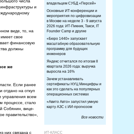
большого числа
владельцем СУБД «Персей»
й инфраструктуры и
Основные ИТ-конференции и
международному
мероприятия по цифровизации
в Москве на неделе 3 - 9 августа
2026 года: ИТ-Пикник, Такси, IT
нном виде, то, на
Founder Camp и другие
 имеет свое
«Бюро 1440» запускает
ывает финансовую
масштабную образовательную
ства должны
программу для будущих
инженеров
Яндекс отчитался по итогам II
все же
квартала 2026 года: выручка
выросла на 16%
Зачем устанавливать
сертификаты НУЦ Минцифры и
бласти. Если ранее
как это сделать на популярных
и отдано на откуп
операционных системах
е управления всем
«Авито Авто» запустил умную
м процессе, стало
карту АЗС с ИИ-прогнозом
й Собянин, вице-
ое правительство»,
Все новости
з них связана с
ИТ-КЛАСС