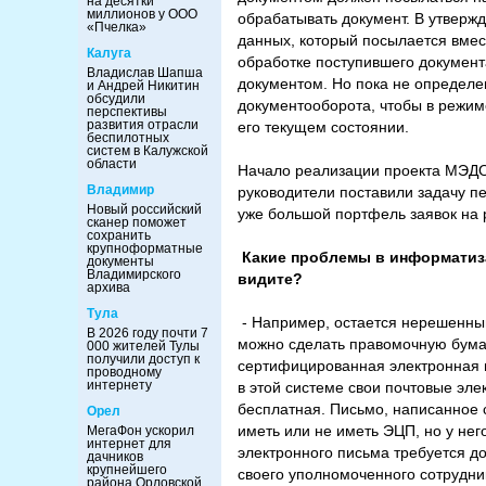
на десятки
миллионов у ООО
обрабатывать документ. В утвер
«Пчелка»
данных, который посылается вмес
Калуга
обработке поступившего докумен
Владислав Шапша
документом. Но пока не определе
и Андрей Никитин
обсудили
документооборота, чтобы в режим
перспективы
развития отрасли
его текущем состоянии.
беспилотных
систем в Калужской
области
Начало реализации проекта МЭДО
Владимир
руководители поставили задачу п
Новый российский
уже большой портфель заявок на 
сканер поможет
сохранить
крупноформатные
Какие проблемы в информатизац
документы
Владимирского
видите?
архива
Тула
- Например, остается нерешенным
В 2026 году почти 7
можно сделать правомочную бума
000 жителей Тулы
получили доступ к
сертифицированная электронная п
проводному
интернету
в этой системе свои почтовые эле
бесплатная. Письмо, написанное 
Орел
иметь или не иметь ЭЦП, но у него
МегаФон ускорил
интернет для
электронного письма требуется до
дачников
крупнейшего
своего уполномоченного сотрудник
района Орловской