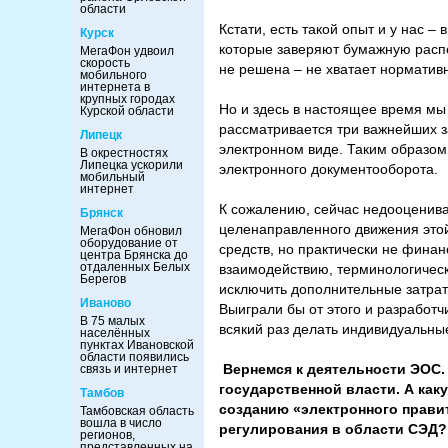
области
Кстати, есть такой опыт и у нас 
Курск
которые заверяют бумажную распе
МегаФон удвоил
скорость
не решена – не хватает нормативн
мобильного
интернета в
крупных городах
Но и здесь в настоящее время мы
Курской области
рассматривается три важнейших з
Липецк
электронном виде. Таким образом
В окрестностях
Липецка ускорили
электронного документооборота.
мобильный
интернет
К сожалению, сейчас недооценива
Брянск
целенаправленного движения этой
МегаФон обновил
оборудование от
средств, но практически не финан
центра Брянска до
отдаленных Белых
взаимодействию, терминологически
Берегов
исключить дополнительные затрат
Иваново
Выиграли бы от этого и разработч
В 75 малых
всякий раз делать индивидуальны
населённых
пунктах Ивановской
области появились
Вернемся к деятельности ЭОС.
связь и интернет
государственной власти. А каку
Тамбов
созданию «электронного правит
Тамбовская область
вошла в число
регулирования в области СЭД
регионов,
представленных на