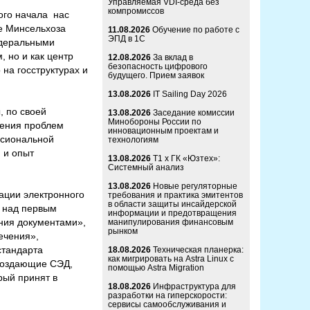
Управляемая VDI-среда без
компромиссов
ого начала нас
ре Минсельхоза
11.08.2026
Обучение по работе с
ЭПД в 1С
едеральными
 но и как центр
12.08.2026
За вклад в
безопасность цифрового
 на госструктурах и
будущего. Прием заявок
13.08.2026
IT Sailing Day 2026
, по своей
13.08.2026
Заседание комиссии
Минобороны России по
шения проблем
инновационным проектам и
ссиональной
технологиям
 и опыт
13.08.2026
Т1 x ГК «Юзтех»:
Системный анализ
13.08.2026
Новые регуляторные
ации электронного
требования и практика эмитентов
в области защиты инсайдерской
у над первым
информации и предотвращения
ния документами»,
манипулирования финансовым
рынком
ечения»,
стандарта
18.08.2026
Техническая планерка:
как мигрировать на Astra Linux с
 создающие СЭД,
помощью Astra Migration
рый принят в
18.08.2026
Инфраструктура для
разработки на гиперскорости:
сервисы самообслуживания и