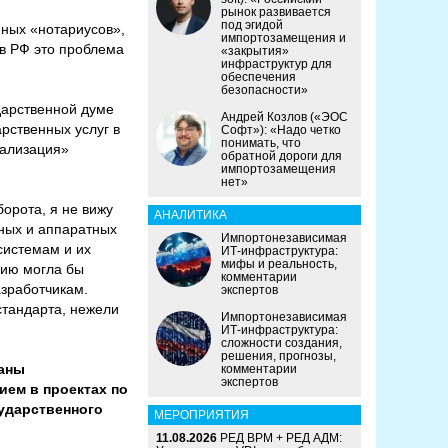
рынок развивается
под эгидой
нных «нотариусов»,
импортозамещения и
 в РФ это проблема
«закрытия»
инфраструктур для
обеспечения
безопасности»
дарственной думе
Андрей Козлов («ЭОС
рственных услуг в
Софт»): «Надо четко
понимать, что
гализация»
обратной дороги для
импортозамещения
нет»
орота, я не вижу
АНАЛИТИКА
ных и аппаратных
Импортонезависимая
системам и их
ИТ-инфраструктура:
мифы и реальность,
вию могла бы
комментарии
азработчикам.
экспертов
стандарта, нежели
Импортонезависимая
ИТ-инфраструктура:
сложности создания,
решения, прогнозы,
ганы
комментарии
экспертов
ием в проектах по
сударственного
МЕРОПРИЯТИЯ
11.08.2026
РЕД ВРМ + РЕД АДМ: