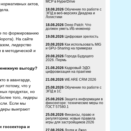
MCP в HyperDrive
 нормативных актов,
дела.
18.08.2026
Обучение по работе с
ЭПД в веб-версиях Диадока и
Логистики
18.08.2026
Deep Patch: Что
должен уметь ИБ-инженер
те по формированию
19.08.2026
Цифровая зрелость
орота). На сайте
азом, лидерство
20.08.2026
Как использовать MIG
и GPU-Sharing на примерах
 в методической и
20.08.2026
Города Будущего
2026. Пермь
 денежную выгоду?
21.08.2026
Кадровый ЭДО:
цифровизация на практике
кто в авангарде,
21.08.2026
WE ARE CRM 2026
т потому, что у
25.08.2026
Обучение по работе с
ных продуктах, но
ЭПД в 1С
Более того, лидеры
25.08.2026
Защита информации в
асли. Если мы
финсекторе: технические меры по
ГОСТ 57580.1
лидеры выиграют
25.08.2026
Финансы, право и
регуляторика: новые правила
игры для застройщиков 2026
 госсектора и
27.08.2026
Долги и Джаз.