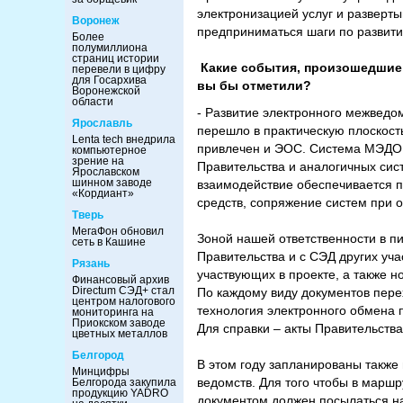
электронизацией услуг и разверты
Воронеж
предприниматься шаги по развити
Более
полумиллиона
страниц истории
Какие события, произошедшие 
перевели в цифру
для Госархива
вы бы отметили?
Воронежской
области
- Развитие электронного межведо
Ярославль
перешло в практическую плоскост
Lenta tech внедрила
привлечен и ЭОС. Система МЭДО 
компьютерное
зрение на
Правительства и аналогичных сис
Ярославском
шинном заводе
взаимодействие обеспечивается 
«Кордиант»
средств, сопряжение систем при 
Тверь
МегаФон обновил
Зоной нашей ответственности в 
сеть в Кашине
Правительства и с СЭД других уча
Рязань
участвующих в проекте, а также 
Финансовый архив
Directum СЭД+ стал
По каждому виду документов пере
центром налогового
технология электронного обмена 
мониторинга на
Приокском заводе
Для справки – акты Правительства
цветных металлов
Белгород
В этом году запланированы такж
Минцифры
ведомств. Для того чтобы в маршр
Белгорода закупила
продукцию YADRO
документом должен посылаться на