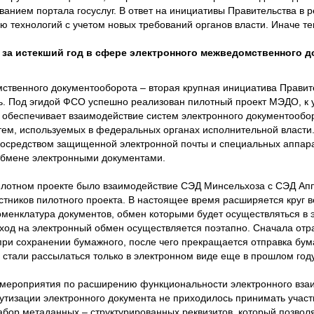
ванием портала госуслуг. В ответ на инициативы Правительства в 
ю технологий с учетом новых требований органов власти. Иначе те
за истекший год в сфере электронного межведомственного д
мственного документооборота – вторая крупная инициатива Правит
ь. Под эгидой ФСО успешно реализован пилотный проект МЭДО, к 
обеспечивает взаимодействие систем электронного документообо
тем, используемых в федеральных органах исполнительной власти.
посредством защищенной электронной почты и специальных аппа
обмене электронными документами.
пилотном проекте было взаимодействие СЭД Минсельхоза с СЭД Ап
стников пилотного проекта. В настоящее время расширяется круг в
номенклатура документов, обмен которыми будет осуществляться в
ход на электронный обмен осуществляется поэтапно. Сначала отр
при сохранении бумажного, после чего прекращается отправка бу
 стали рассылаться только в электронном виде еще в прошлом году
е мероприятия по расширению функциональности электронного вза
утизации электронного документа не приходилось принимать участи
бор метаданных – структурированных реквизитов, который позвол