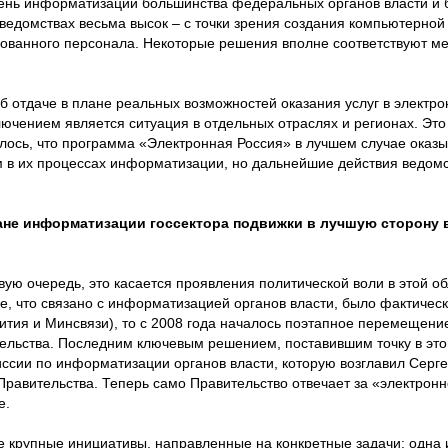
вень информатизации большинства федеральных органов власти и 
 ведомствах весьма высок – с точки зрения создания компьютерно
ованного персонала. Некоторые решения вполне соответствуют 
об отдаче в плане реальных возможностей оказания услуг в электро
лючением является ситуация в отдельных отраслях и регионах. Это
лось, что программа «Электронная Россия» в лучшем случае оказ
 в их процессах информатизации, но дальнейшие действия ведом
плане информатизации госсектора подвижки в лучшую сторону 
рвую очередь, это касается проявления политической воли в этой о
е, что связано с информатизацией органов власти, было фактическ
тия и Минсвязи), то с 2008 года началось поэтапное перемещени
ельства. Последним ключевым решением, поставившим точку в это
ссии по информатизации органов власти, которую возглавил Серге
Правительства. Теперь само Правительство отвечает за «электронн
е.
 крупные инициативы, направленные на конкретные задачи: одна и