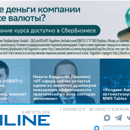
Никита Кардашин (Naumen):
 («ОБИТ»):
«ИТ-сфера сейчас остается
мы,
одним из немногих драйверов
повышения эффективности
«Холдинг Акв
ем, поможет
практически во всех секторах
автоматизир
ота»
экономики»
MWS Tables
МОСКВА
22.6
°
ЦБ
USD 82.17 EUR 94.84
9 АВГУСТА 2026