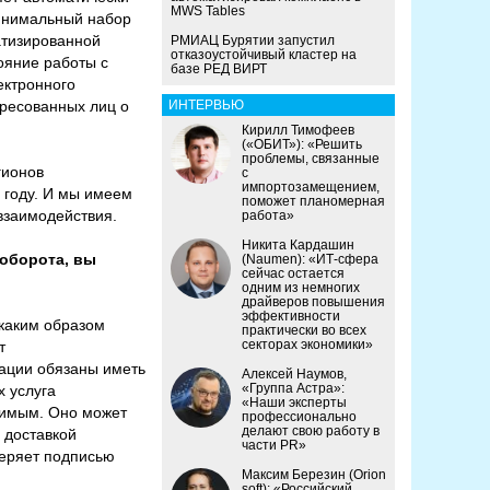
MWS Tables
минимальный набор
атизированной
РМИАЦ Бурятии запустил
отказоустойчивый кластер на
ояние работы с
базе РЕД ВИРТ
ектронного
ересованных лиц о
ИНТЕРВЬЮ
Кирилл Тимофеев
(«ОБИТ»): «Решить
проблемы, связанные
гионов
с
импортозамещением,
 году. И мы имеем
поможет планомерная
взаимодействия.
работа»
Никита Кардашин
ооборота, вы
(Naumen): «ИТ-сфера
сейчас остается
одним из немногих
драйверов повышения
эффективности
 каким образом
практически во всех
секторах экономики»
т
зации обязаны иметь
Алексей Наумов,
«Группа Астра»:
х услуга
«Наши эксперты
чимым. Оно может
профессионально
делают свою работу в
с доставкой
части PR»
веряет подписью
Максим Березин (Orion
soft): «Российский