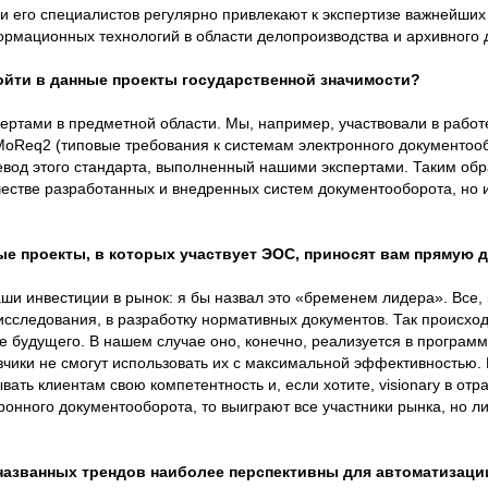
 и его специалистов регулярно привлекают к экспертизе важнейших
рмационных технологий в области делопроизводства и архивного 
йти в данные проекты государственной значимости?
ертами в предметной области. Мы, например, участвовали в рабо
oReq2 (типовые требования к системам электронного документооб
вод этого стандарта, выполненный нашими экспертами. Таким обр
честве разработанных и внедренных систем документооборота, но и
ые проекты, в которых участвует ЭОС, приносят вам прямую
аши инвестиции в рынок: я бы назвал это «бременем лидера». Все, 
сследования, в разработку нормативных документов. Так происходи
е будущего. В нашем случае оно, конечно, реализуется в программ
зчики не смогут использовать их с максимальной эффективностью. 
ать клиентам свою компетентность и, если хотите, visionary в отр
ронного документооборота, то выиграют все участники рынка, но 
названных трендов наиболее перспективны для автоматизации