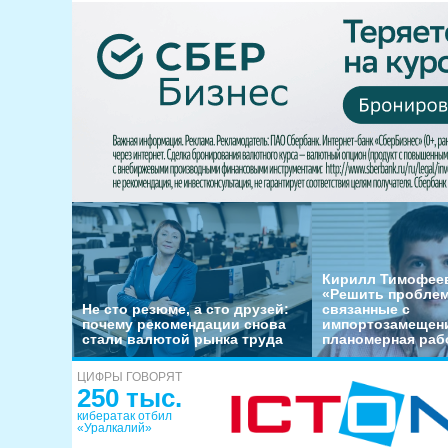
Кирилл Тимофеев
«Решить пробле
Не сто резюме, а сто друзей:
связанные с
почему рекомендации снова
импортозамещени
стали валютой рынка труда
планомерная раб
ЦИФРЫ ГОВОРЯТ
250 тыс.
кибератак отбил
«Уралкалий»