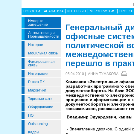
НОВОСТИ
АНАЛИТИКА
ИНТЕРВЬЮ
МЕРОПРИЯТИЯ
ПРОЕКТ
Импорто­
Замещение
Генеральный ди
Автоматизация
офисные систе
Промышленности
политической в
Интернет
межведомственн
Мобильная связь
перешло в прак
Фиксированная
связь
Интеграция
05.04.2010 |
АННА ТУМАКОВА
Компания «Электронные офисны
Рынок ПК
разработчик программного обес
Маркетинг
документооборота. На базе ЭОС
межведомственного электронно
Торговые сети
процессов информатизации в г
документооборота и электронны
Оборудование
госзаказчиков, рассказывает г
ПО
Владимир Эдуардович, как вы
Outsourcing
- Впечатление двоякое. С одной 
Кадры