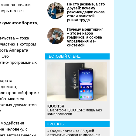
регионах начали
Не сто резюме, а сто
друзей: почему
перь нельзя.
рекомендации снова
стали валютой
рынка труда
окументооборота,
Почему мониторинг
– это не набор
графиков, а основа
ельства – тоже
управления ИТ-
участию в котором
системой
рота Аппарата
 Это
ТЕСТОВЫЙ СТЕНД
ратно-программных
парата
едомств,
 электронной форме.
абатывается
мажных документов.
iQOO 15R
Смартфон iQOO 15R: мощь без
.
компромиссов
имодействия
ПРОЕКТЫ
е человеку, с
«Холдинг Аква» за 36 дней
яет автоматически
автоматизировал комплаенс в