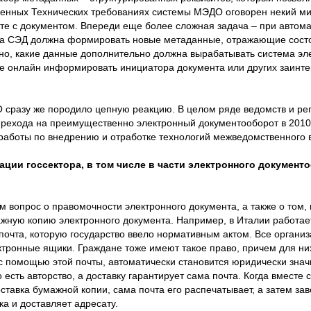
жденных Технических требованиях системы МЭДО оговорен некий 
те с документом. Впереди еще более сложная задача – при автом
та СЭД должна формировать новые метаданные, отражающие сост
но, какие данные дополнительно должна вырабатывать система эл
е онлайн информировать инициатора документа или других заинт
 сразу же породило цепную реакцию. В целом ряде ведомств и ре
ерехода на преимущественно электронный документооборот в 2010
работы по внедрению и отработке технологий межведомственного 
ии госсектора, в том числе в части электронного документ
 вопрос о правомочности электронного документа, а также о том,
жную копию электронного документа. Например, в Италии работае
очта, которую государство ввело нормативным актом. Все органи
ктронные ящики. Граждане тоже имеют такое право, причем для ни
с помощью этой почты, автоматически становится юридически зна
 есть авторство, а доставку гарантирует сама почта. Когда вместе 
ставка бумажной копии, сама почта его распечатывает, а затем за
а и доставляет адресату.