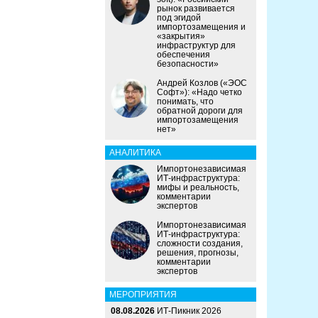
рынок развивается
под эгидой
импортозамещения и
«закрытия»
инфраструктур для
обеспечения
безопасности»
Андрей Козлов («ЭОС
Софт»): «Надо четко
понимать, что
обратной дороги для
импортозамещения
нет»
АНАЛИТИКА
Импортонезависимая
ИТ-инфраструктура:
мифы и реальность,
комментарии
экспертов
Импортонезависимая
ИТ-инфраструктура:
сложности создания,
решения, прогнозы,
комментарии
экспертов
МЕРОПРИЯТИЯ
08.08.2026
ИТ-Пикник 2026