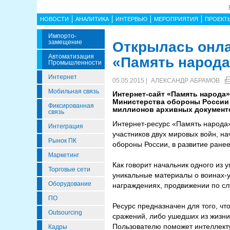
НОВОСТИ
АНАЛИТИКА
ИНТЕРВЬЮ
МЕРОПРИЯТИЯ
ПРОЕКТ
Импорто­
Замещение
Открылась онла
Автоматизация
«Память народа
Промышленности
Интернет
05.05.2015 |
АЛЕКСАНДР АБРАМОВ
Мобильная связь
Интернет-сайт «Память народа
Министерства обороны России 
Фиксированная
миллионов архивных документо
связь
Интернет-ресурс «Память народа
Интеграция
участников двух мировых войн, н
Рынок ПК
обороны России, в развитие ране
Маркетинг
Как говорит начальник одного из
Торговые сети
уникальные материалы о воинах-уч
Оборудование
награждениях, продвижении по сл
ПО
Ресурс предназначен для того, чт
Outsourcing
сражений, либо ушедших из жизни
Пользователю поможет интеллекту
Кадры