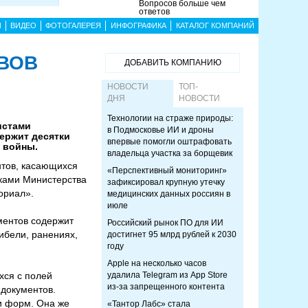
Вопросов больше чем
ответов
Ы
ВИДЕО
ФОТОГАЛЕРЕЯ
ИНФОГРАФИКА
КАТАЛОГ КОМПАНИЙ
 ВОВ
ДОБАВИТЬ КОМПАНИЮ
НОВОСТИ
ТОП-
ДНЯ
НОВОСТИ
Технологии на страже природы:
истами
в Подмосковье ИИ и дроны
ержит десятки
впервые помогли оштрафовать
 войны.
владельца участка за борщевик
нтов, касающихся
«Перспективный мониторинг»
иками Министерства
зафиксировал крупную утечку
ориал».
медицинских данных россиян в
июле
ментов содержит
Российский рынок ПО для ИИ
гибели, ранениях,
достигнет 95 млрд рублей к 2030
году
Apple на несколько часов
хся с полей
удалила Telegram из App Store
из-за запрещенного контента
 документов.
и форм. Она же
«Тантор Лабс» стала