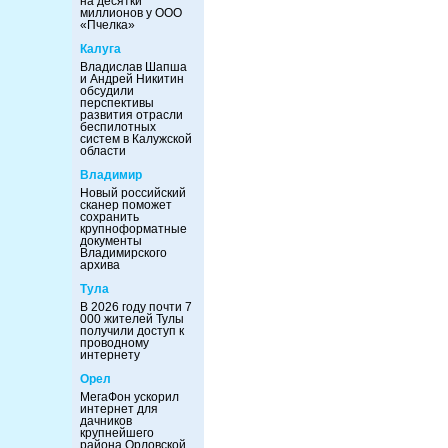
на десятки
миллионов у ООО
«Пчелка»
Калуга
Владислав Шапша
и Андрей Никитин
обсудили
перспективы
развития отрасли
беспилотных
систем в Калужской
области
Владимир
Новый российский
сканер поможет
сохранить
крупноформатные
документы
Владимирского
архива
Тула
В 2026 году почти 7
000 жителей Тулы
получили доступ к
проводному
интернету
Орел
МегаФон ускорил
интернет для
дачников
крупнейшего
района Орловской