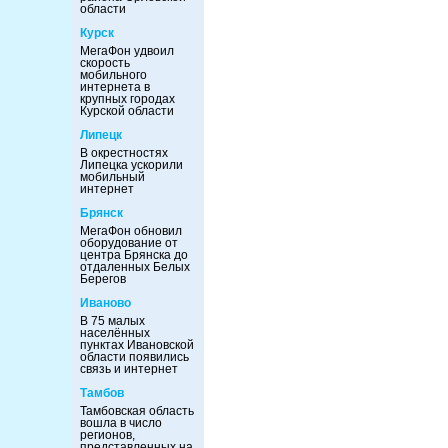
области
Курск
МегаФон удвоил
скорость
мобильного
интернета в
крупных городах
Курской области
Липецк
В окрестностях
Липецка ускорили
мобильный
интернет
Брянск
МегаФон обновил
оборудование от
центра Брянска до
отдаленных Белых
Берегов
Иваново
В 75 малых
населённых
пунктах Ивановской
области появились
связь и интернет
Тамбов
Тамбовская область
вошла в число
регионов,
представленных на