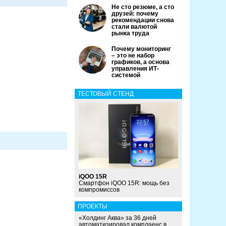
Не сто резюме, а сто
друзей: почему
рекомендации снова
стали валютой
рынка труда
Почему мониторинг
– это не набор
графиков, а основа
управления ИТ-
системой
ТЕСТОВЫЙ СТЕНД
iQOO 15R
Смартфон iQOO 15R: мощь без
компромиссов
ПРОЕКТЫ
«Холдинг Аква» за 36 дней
автоматизировал комплаенс в