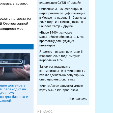
владельцем СУБД «Персей»
призыва в армию,
Основные ИТ-конференции и
мероприятия по цифровизации
в Москве на неделе 3 - 9 августа
оехать на места их
2026 года: ИТ-Пикник, Такси, IT
ой Отечественной
Founder Camp и другие
асающиеся мест
«Бюро 1440» запускает
масштабную образовательную
программу для будущих
инженеров
Яндекс отчитался по итогам II
квартала 2026 года: выручка
выросла на 16%
Зачем устанавливать
сертификаты НУЦ Минцифры и
как это сделать на популярных
операционных системах
ация доменов в
«Авито Авто» запустил умную
РФ переходит на
карту АЗС с ИИ-прогнозом
ги»: что
ся для бизнеса и
Все новости
ателей
ИТ-КЛАСС