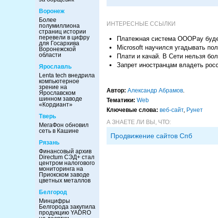
Воронеж
Более
ИНТЕРЕСНЫЕ ССЫЛКИ
полумиллиона
страниц истории
перевели в цифру
Платежная система OOOPay будет
для Госархива
Microsoft научился угадывать по
Воронежской
области
Плати и качай. В Сети нельзя бо
Запрет иностранцам владеть рос
Ярославль
Lenta tech внедрила
компьютерное
зрение на
Автор:
Александр Абрамов
.
Ярославском
шинном заводе
Тематики:
Web
«Кордиант»
Ключевые слова:
веб-сайт
,
Рунет
Тверь
А ЗНАЕТЕ ЛИ ВЫ, ЧТО:
МегаФон обновил
сеть в Кашине
Продвижение сайтов Спб
Рязань
Финансовый архив
Directum СЭД+ стал
центром налогового
мониторинга на
Приокском заводе
цветных металлов
Белгород
Минцифры
Белгорода закупила
продукцию YADRO