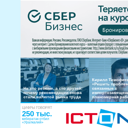
Кирилл Тимофеев
«Решить пробле
Не сто резюме, а сто друзей:
связанные с
почему рекомендации снова
импортозамещени
стали валютой рынка труда
планомерная раб
ЦИФРЫ ГОВОРЯТ
250 тыс.
кибератак отбил
«Уралкалий»