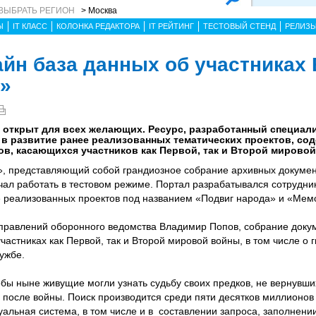
ВЫБРАТЬ РЕГИОН
> Москва
Ы
IT КЛАСС
КОЛОНКА РЕДАКТОРА
IT РЕЙТИНГ
ТЕСТОВЫЙ СТЕНД
РЕЛИЗ
йн база данных об участниках
»
» открыт для всех желающих. Ресурс, разработанный специал
в развитие ранее реализованных тематических проектов, сод
в, касающихся участников как Первой, так и Второй мировой
», представляющий собой грандиозное собрание архивных докуме
ачал работать в тестовом режиме. Портал разрабатывался сотрудн
е реализованных проектов под названием «Подвиг народа» и «Мем
 управлений оборонного ведомства Владимир Попов, собрание доку
астниках как Первой, так и Второй мировой войны, в том числе о 
ужбе.
обы ныне живущие могли узнать судьбу своих предков, не вернувши
 после войны. Поиск производится среди пяти десятков миллионов
альная система, в том числе и в составлении запроса, заполнени