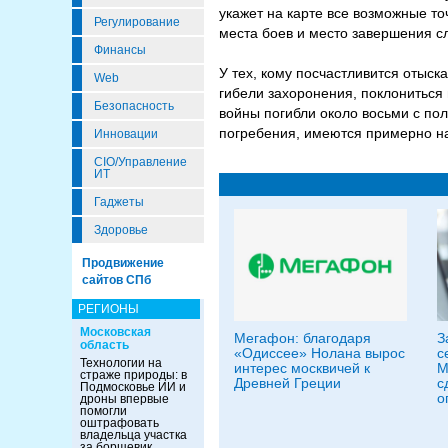
укажет на карте все возможные то
Регулирование
места боев и место завершения с
Финансы
У тех, кому посчастливится отыск
Web
гибели захоронения, поклониться 
Безопасность
войны погибли около восьми с по
погребения, имеются примерно н
Инновации
CIO/Управление
ИТ
Гаджеты
Здоровье
Продвижение
сайтов СПб
РЕГИОНЫ
Московская
Мегафон: благодаря
З
область
«Одиссее» Нолана вырос
с
Технологии на
интерес москвичей к
М
страже природы: в
Древней Греции
с
Подмосковье ИИ и
о
дроны впервые
помогли
оштрафовать
владельца участка
за борщевик