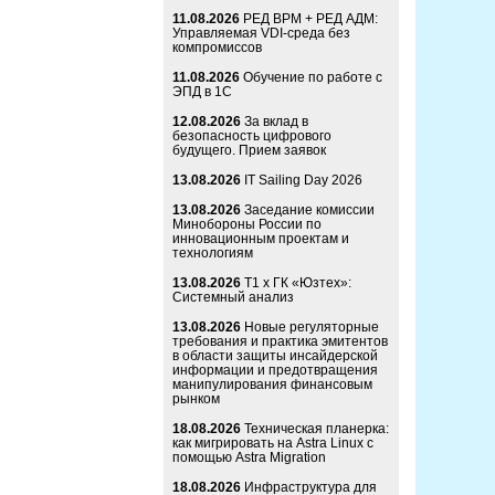
11.08.2026
РЕД ВРМ + РЕД АДМ:
Управляемая VDI-среда без
компромиссов
11.08.2026
Обучение по работе с
ЭПД в 1С
12.08.2026
За вклад в
безопасность цифрового
будущего. Прием заявок
13.08.2026
IT Sailing Day 2026
13.08.2026
Заседание комиссии
Минобороны России по
инновационным проектам и
технологиям
13.08.2026
Т1 x ГК «Юзтех»:
Системный анализ
13.08.2026
Новые регуляторные
требования и практика эмитентов
в области защиты инсайдерской
информации и предотвращения
манипулирования финансовым
рынком
18.08.2026
Техническая планерка:
как мигрировать на Astra Linux с
помощью Astra Migration
18.08.2026
Инфраструктура для