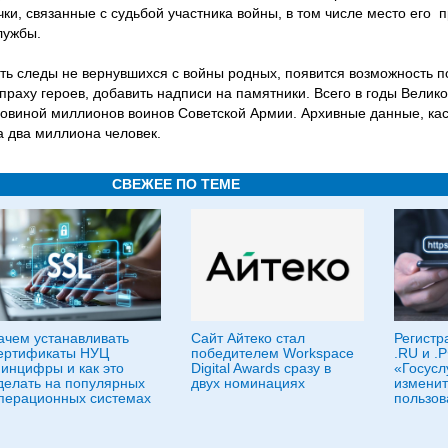
чки, связанные с судьбой участника войны, в том числе место его 
лужбы.
ать следы не вернувшихся с войны родных, появится возможность п
праху героев, добавить надписи на памятники. Всего в годы Велик
ловиной миллионов воинов Советской Армии. Архивные данные, к
а два миллиона человек.
СВЕЖЕЕ ПО ТЕМЕ
ачем устанавливать
Сайт Айтеко стал
Регистр
ертификаты НУЦ
победителем Workspace
.RU и .
инцифры и как это
Digital Awards сразу в
«Госуслу
делать на популярных
двух номинациях
изменит
перационных системах
пользов