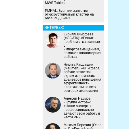
MWS Tables
РМИАЦ Бурятии запустил
отказоустойчивый кластер на
базе РЕД ВИРТ
ИНТЕРВЬЮ
Кирилл Тимофеев
(«ОБИТ»): «Решить
проблемы, связанные
с
импортозамещением,
поможет планомерная
работа»
Никита Кардашин
(Naumen): «ИТ-сфера
сейчас остается
одним из немногих
драйверов повышения
эффективности
практически во всех
секторах экономики»
Алексей Наумов,
«Группа Астра»:
«Наши эксперты
профессионально
делают свою работу в
части PR»
Максим Березин (Orion
soft): «Российский