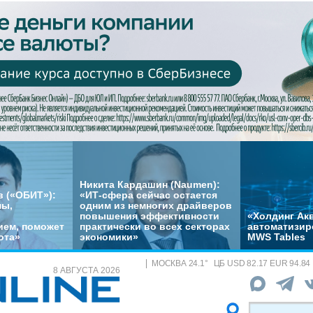
Никита Кардашин (Naumen):
 («ОБИТ»):
«ИТ-сфера сейчас остается
мы,
одним из немногих драйверов
повышения эффективности
«Холдинг Акв
ем, поможет
практически во всех секторах
автоматизир
ота»
экономики»
MWS Tables
МОСКВА
24.1
°
ЦБ
USD 82.17 EUR 94.84
8 АВГУСТА 2026