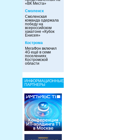
«ВК Места»
Смоленск
Смоленская
команда одержала
победу на
всероссийском
хакатоне «Кубок
Енисея»
Кострома
МегаФон включил
4G ещё в семи
поселениях
Костромской
области
ИНФОРМАЦИОННЫЕ
ПАРТНЕРЫ