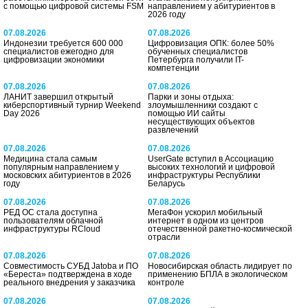
с помощью цифровой системы FSM
направлением у абитуриентов в
2026 году
07.08.2026
07.08.2026
Индонезии требуется 600 000
Цифровизация ОПК: более 50%
специалистов ежегодно для
обученных специалистов
цифровизации экономики
Петербурга получили IT-
компетенции
07.08.2026
07.08.2026
ЛАНИТ завершил открытый
Парки и зоны отдыха:
киберспортивный турнир Weekend
злоумышленники создают с
Day 2026
помощью ИИ сайты
несуществующих объектов
развлечений
07.08.2026
07.08.2026
Медицина стала самым
UserGate вступил в Ассоциацию
популярным направлением у
высоких технологий и цифровой
московских абитуриентов в 2026
инфраструктуры Республики
году
Беларусь
07.08.2026
07.08.2026
РЕД ОС стала доступна
МегаФон ускорил мобильный
пользователям облачной
интернет в одном из центров
инфраструктуры RCloud
отечественной ракетно-космической
отрасли
07.08.2026
07.08.2026
Совместимость СУБД Jatoba и ПО
Новосибирская область лидирует по
«Береста» подтверждена в ходе
применению БПЛА в экологическом
реального внедрения у заказчика
контроле
07.08.2026
07.08.2026