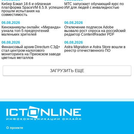
Кибер Бэкап 18.6 и облачная
МТС запускает обучающий курс по
платформа SpaceVM 6.5.9. успешно
ИИ для людей с инвалидностью
прошли испытания на
совместимость
06.08.2026
06.08.2026
Киноканикулы онлайн: «Миранда»
Отключение подписок Adobe
узнала топ-5 предпочтений
вызвало рост спроса на российский
маленьких зрителей
редактор ContentReader PDF
06.08.2026
06.08.2026
Финансовый архив Directum СЭД+
Astra Migration и Astra Store вошли в
стал центром налогового
реестр отечественного ПО
мониторинга на Приокском заводе
цветных металлов
ЗАГРУЗИТЬ ЕЩЕ
О проекте