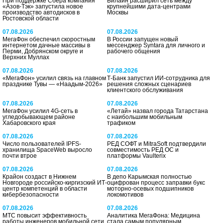
При поддержке Сбера компания
Билайн расширил сеть между
«Азов-Тэк» запустила новое
крупнейшими дата-центрами
производство автодисков в
Москвы
Ростовской области
07.08.2026
07.08.2026
МегаФон обеспечил скоростным
В России запущен новый
интернетом дачные массивы в
мессенджер Syntara для личного и
Перми, Добрянском округе и
рабочего общения
Верхних Муллах
07.08.2026
07.08.2026
«МегаФон» усилил связь на главном
Т-Банк запустил ИИ-сотрудника для
празднике Тувы — «Наадым-2026»
решения сложных сценариев
клиентского обслуживания
07.08.2026
07.08.2026
МегаФон усилил 4G-сеть в
«Летай» назвал города Татарстана
угледобывающем районе
с наибольшим мобильным
Хабаровского края
трафиком
07.08.2026
07.08.2026
Число пользователей IPFS-
РЕД СОФТ и MitraSoft подтвердили
хранилища SpaceWeb выросло
совместимость РЕД ОС и
почти втрое
платформы Vaulterix
07.08.2026
07.08.2026
Крайон создаст в Нижнем
В депо Карымская полностью
Новгороде российско-киргизский ИТ-
оцифрован процесс заправки букс
центр компетенций в области
моторно-осевых подшипников
кибербезопасности
локомотивов
07.08.2026
07.08.2026
МТС повысит эффективность
Аналитика МегаФона: Медицина
работы инженеров мобильной сети
стала самым популярным