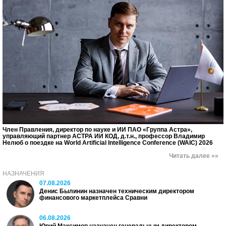
Член Правления, директор по науке и ИИ ПАО «Группа Астра»,
управляющий партнер АСТРА ИИ КОД, д.т.н., профессор Владимир
Нелюб о поездке на World Artificial Intelligence Conference (WAIC) 2026
Поездка на WAIC в этом году оставила оптимистичное впечатление. Если
Читать далее »»
отбросить политический контекст, Китай демонстрирует именно тот
технологический суверенитет, к которому сейчас стремится и наш рынок.
НАЗНАЧЕНИЯ
07.08.2026
Денис Былинин назначен техническим директором
финансового маркетплейса Сравни
06.08.2026