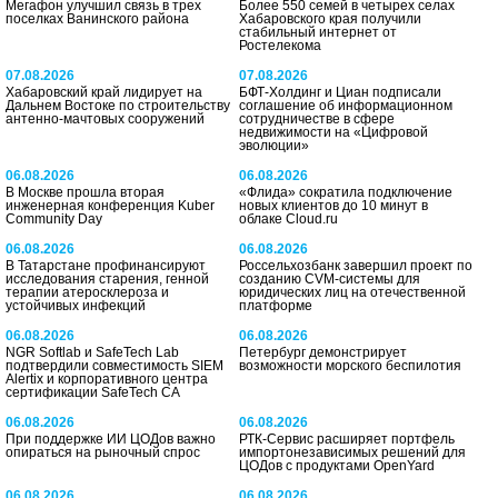
Мегафон улучшил связь в трех
Более 550 семей в четырех селах
поселках Ванинского района
Хабаровского края получили
стабильный интернет от
Ростелекома
07.08.2026
07.08.2026
Хабаровский край лидирует на
БФТ-Холдинг и Циан подписали
Дальнем Востоке по строительству
соглашение об информационном
антенно-мачтовых сооружений
сотрудничестве в сфере
недвижимости на «Цифровой
эволюции»
06.08.2026
06.08.2026
В Москве прошла вторая
«Флида» сократила подключение
инженерная конференция Kuber
новых клиентов до 10 минут в
Community Day
облаке Cloud.ru
06.08.2026
06.08.2026
В Татарстане профинансируют
Россельхозбанк завершил проект по
исследования старения, генной
созданию CVM-системы для
терапии атеросклероза и
юридических лиц на отечественной
устойчивых инфекций
платформе
06.08.2026
06.08.2026
NGR Softlab и SafeTech Lab
Петербург демонстрирует
подтвердили совместимость SIEM
возможности морского беспилотия
Alertix и корпоративного центра
сертификации SafeTech CA
06.08.2026
06.08.2026
При поддержке ИИ ЦОДов важно
РТК-Сервис расширяет портфель
опираться на рыночный спрос
импортонезависимых решений для
ЦОДов с продуктами OpenYard
06.08.2026
06.08.2026