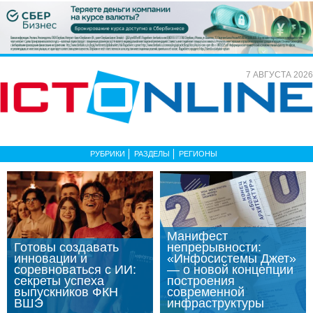
7 АВГУСТА 2026
РУБРИКИ
РАЗДЕЛЫ
РЕГИОНЫ
Манифест
Готовы создавать
непрерывности:
инновации и
«Инфосистемы Джет»
соревноваться с ИИ:
— о новой концепции
секреты успеха
построения
выпускников ФКН
современной
ВШЭ
инфраструктуры