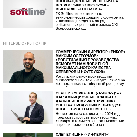
ИННОВАЦИОННЫЕ РЕШЕНИЯ НА
ВСЕРОССИЙСКОМ ФОРУМЕ-
ВЫСТАВКЕ «ГОСЗАКАЗ»
ГК Softline, инвестиционно-
технологический холдинг с фокусом на
инновации, представила ряд
собственных решений в рамках XXI
Всероссийского...
ИНТЕРВЬЮ / РЫНОК ПК
КОММЕРЧЕСКИЙ ДИРЕКТОР «РИКОР»
МАКСИМ ОСТРОУМОВ:
«РОБОТИЗАЦИЯ ПРОИЗВОДСТВА
ПОМОГАЕТ НАМ ДОБИТЬСЯ
МАКСИМАЛЬНОГО КАЧЕСТВА
СЕРВЕРОВ И НОУТБУКОВ»
Российский рынок производства
вычислительной техники уже несколько
лет показывает стабильный рост, чему
способствуют как необходимость...
СЕРГЕЙ КУПРИЯНОВ («РИКОР»): «У
НАС АМБИЦИОЗНЫЕ ПЛАНЫ ПО
ДАЛЬНЕЙШЕМУ РАСШИРЕНИЮ
СПЕКТРА ПРОДУКЦИИ И ВЫХОДУ В
НОВЫЕ БИЗНЕС-СЕГМЕНТЫ»
Несмотря на сложности, за 2024 год
продажи устройств, производимых
«Рикор», в количественном выражении
выросли примерно в 2 раза....
ОЛЕГ ЕПИШИН («ИНФЕРИТ»):