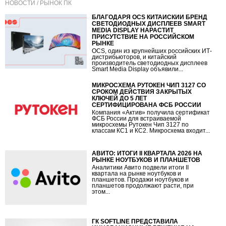
НОВОСТИ / РЫНОК ПК
БЛАГОДАРЯ OCS КИТАЙСКИЙ БРЕНД
СВЕТОДИОДНЫХ ДИСПЛЕЕВ SMART
MEDIA DISPLAY НАРАСТИТ
ПРИСУТСТВИЕ НА РОССИЙСКОМ
РЫНКЕ
OCS, один из крупнейших российских ИТ-
дистрибьюторов, и китайский
производитель светодиодных дисплеев
Smart Media Display объявили...
МИКРОСХЕМА РУТОКЕН ЧИП 3127 СО
СРОКОМ ДЕЙСТВИЯ ЗАКРЫТЫХ
КЛЮЧЕЙ ДО 5 ЛЕТ
СЕРТИФИЦИРОВАНА ФСБ РОССИИ
Компания «Актив» получила сертификат
ФСБ России для встраиваемой
микросхемы Рутокен Чип 3127 по
классам КС1 и КС2. Микросхема входит...
АВИТО: ИТОГИ II КВАРТАЛА 2026 НА
РЫНКЕ НОУТБУКОВ И ПЛАНШЕТОВ
Аналитики Авито подвели итоги II
квартала на рынке ноутбуков и
планшетов. Продажи ноутбуков и
планшетов продолжают расти, при
этом...
ГК SOFTLINE ПРЕДСТАВИЛА