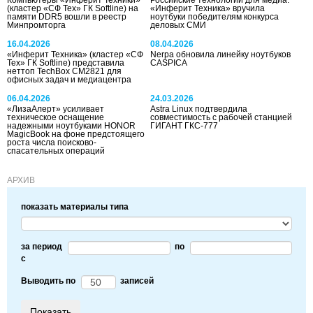
(кластер «СФ Тех» ГК Softline) на
«Инферит Техника» вручила
памяти DDR5 вошли в реестр
ноутбуки победителям конкурса
Минпромторга
деловых СМИ
16.04.2026
08.04.2026
«Инферит Техника» (кластер «СФ
Nerpa обновила линейку ноутбуков
Тех» ГК Softline) представила
CASPICA
неттоп TechBox CM2821 для
офисных задач и медиацентра
06.04.2026
24.03.2026
«ЛизаАлерт» усиливает
Astra Linux подтвердила
техническое оснащение
совместимость с рабочей станцией
надежными ноутбуками HONOR
ГИГАНТ ГКС-777
MagicBook на фоне предстоящего
роста числа поисково-
спасательных операций
АРХИВ
показать материалы типа
за период
по
c
Выводить по
записей