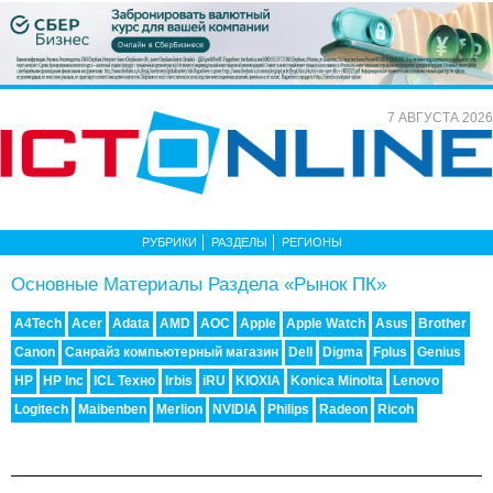
7 АВГУСТА 2026
РУБРИКИ
РАЗДЕЛЫ
РЕГИОНЫ
Основные Материалы Раздела «Рынок ПК»
A4Tech
Acer
Adata
AMD
AOC
Apple
Apple Watch
Asus
Brother
Canon
Cанрайз компьютерный магазин
Dell
Digma
Fplus
Genius
HP
HP Inc
ICL Техно
Irbis
iRU
KIOXIA
Konica Minolta
Lenovo
Logitech
Maibenben
Merlion
NVIDIA
Philips
Radeon
Ricoh