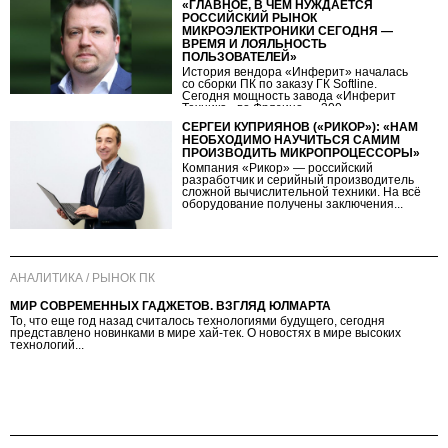
«ГЛАВНОЕ, В ЧЕМ НУЖДАЕТСЯ
РОССИЙСКИЙ РЫНОК
МИКРОЭЛЕКТРОНИКИ СЕГОДНЯ —
ВРЕМЯ И ЛОЯЛЬНОСТЬ
ПОЛЬЗОВАТЕЛЕЙ»
История вендора «Инферит» началась
со сборки ПК по заказу ГК Softline.
Сегодня мощность завода «Инферит
Техника» во Фрязино — 300...
СЕРГЕЙ КУПРИЯНОВ («РИКОР»): «НАМ
НЕОБХОДИМО НАУЧИТЬСЯ САМИМ
ПРОИЗВОДИТЬ МИКРОПРОЦЕССОРЫ»
Компания «Рикор» — российский
разработчик и серийный производитель
сложной вычислительной техники. На всё
оборудование получены заключения...
АНАЛИТИКА / РЫНОК ПК
МИР СОВРЕМЕННЫХ ГАДЖЕТОВ. ВЗГЛЯД ЮЛМАРТА
То, что еще год назад считалось технологиями будущего, сегодня
представлено новинками в мире хай-тек. О новостях в мире высоких
технологий...