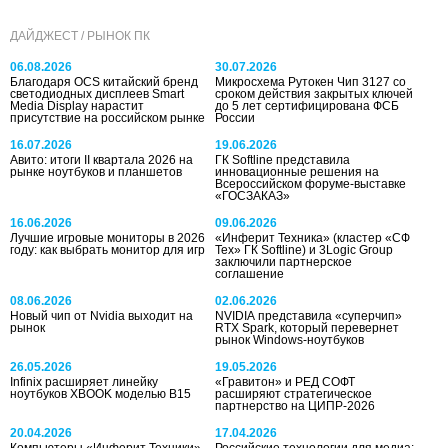
ДАЙДЖЕСТ / РЫНОК ПК
06.08.2026
30.07.2026
Благодаря OCS китайский бренд
Микросхема Рутокен Чип 3127 со
светодиодных дисплеев Smart
сроком действия закрытых ключей
Media Display нарастит
до 5 лет сертифицирована ФСБ
присутствие на российском рынке
России
16.07.2026
19.06.2026
Авито: итоги II квартала 2026 на
ГК Softline представила
рынке ноутбуков и планшетов
инновационные решения на
Всероссийском форуме-выставке
«ГОСЗАКАЗ»
16.06.2026
09.06.2026
Лучшие игровые мониторы в 2026
«Инферит Техника» (кластер «СФ
году: как выбрать монитор для игр
Тех» ГК Softline) и 3Logic Group
заключили партнерское
соглашение
08.06.2026
02.06.2026
Новый чип от Nvidia выходит на
NVIDIA представила «суперчип»
рынок
RTX Spark, который перевернет
рынок Windows-ноутбуков
26.05.2026
19.05.2026
Infinix расширяет линейку
«Гравитон» и РЕД СОФТ
ноутбуков XBOOK моделью B15
расширяют стратегическое
партнерство на ЦИПР-2026
20.04.2026
17.04.2026
Компьютеры «Инферит Техники»
Российские технологии для медиа: