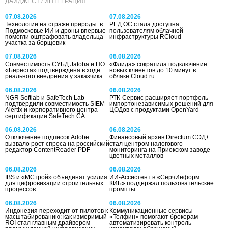
ДАЙДЖЕСТ / ИНТЕГРАЦИЯ
07.08.2026
07.08.2026
Технологии на страже природы: в
РЕД ОС стала доступна
Подмосковье ИИ и дроны впервые
пользователям облачной
помогли оштрафовать владельца
инфраструктуры RCloud
участка за борщевик
07.08.2026
06.08.2026
Совместимость СУБД Jatoba и ПО
«Флида» сократила подключение
«Береста» подтверждена в ходе
новых клиентов до 10 минут в
реального внедрения у заказчика
облаке Cloud.ru
06.08.2026
06.08.2026
NGR Softlab и SafeTech Lab
РТК-Сервис расширяет портфель
подтвердили совместимость SIEM
импортонезависимых решений для
Alertix и корпоративного центра
ЦОДов с продуктами OpenYard
сертификации SafeTech CA
06.08.2026
06.08.2026
Отключение подписок Adobe
Финансовый архив Directum СЭД+
вызвало рост спроса на российский
стал центром налогового
редактор ContentReader PDF
мониторинга на Приокском заводе
цветных металлов
06.08.2026
06.08.2026
IBS и «МСтрой» объединят усилия
ИИ-Ассистент в «СёрчИнформ
для цифровизации строительных
КИБ» поддержал пользовательские
процессов
промпты
06.08.2026
06.08.2026
Индонезия переходит от пилотов к
Коммуникационные сервисы
масштабированию: как измеримый
«Телфин» помогают брокерам
ROI стал главным драйвером
автоматизировать контроль