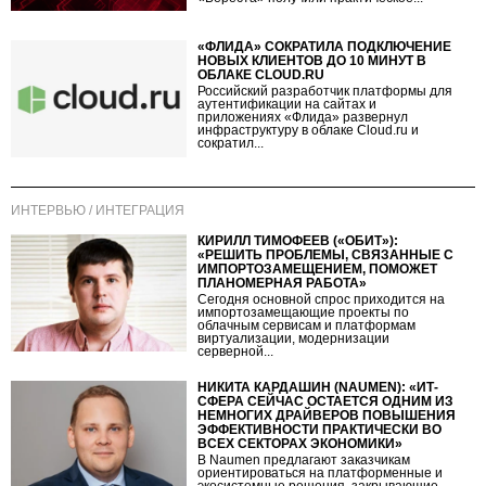
«ФЛИДА» СОКРАТИЛА ПОДКЛЮЧЕНИЕ
НОВЫХ КЛИЕНТОВ ДО 10 МИНУТ В
ОБЛАКЕ CLOUD.RU
Российский разработчик платформы для
аутентификации на сайтах и
приложениях «Флида» развернул
инфраструктуру в облаке Cloud.ru и
сократил...
ИНТЕРВЬЮ / ИНТЕГРАЦИЯ
КИРИЛЛ ТИМОФЕЕВ («ОБИТ»):
«РЕШИТЬ ПРОБЛЕМЫ, СВЯЗАННЫЕ С
ИМПОРТОЗАМЕЩЕНИЕМ, ПОМОЖЕТ
ПЛАНОМЕРНАЯ РАБОТА»
Сегодня основной спрос приходится на
импортозамещающие проекты по
облачным сервисам и платформам
виртуализации, модернизации
серверной...
НИКИТА КАРДАШИН (NAUMEN): «ИТ-
СФЕРА СЕЙЧАС ОСТАЕТСЯ ОДНИМ ИЗ
НЕМНОГИХ ДРАЙВЕРОВ ПОВЫШЕНИЯ
ЭФФЕКТИВНОСТИ ПРАКТИЧЕСКИ ВО
ВСЕХ СЕКТОРАХ ЭКОНОМИКИ»
В Naumen предлагают заказчикам
ориентироваться на платформенные и
экосистемные решения, закрывающие