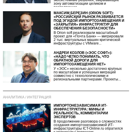
зону автоматизации целиком и
позволяющие...
МАКСИМ БЕРЕЗИН (ORION SOFT):
«РОССИЙСКИЙ РЫНОК РАЗВИВАЕТСЯ
ПОД ЭГИДОЙ ИМПОРТОЗАМЕЩЕНИЯ И
«ЗАКРЫТИЯ» ИНФРАСТРУКТУР ДЛЯ
ОБЕСПЕЧЕНИЯ БЕЗОПАСНОСТИ»
В Orion soft реализовали масштабный
проект для «Почта Банк» — мигрировали
2 тыс. виртуальных машин критической
инфраструктуры с VMware...
АНДРЕЙ КОЗЛОВ («ЭОС СОФТ»):
«НАДО ЧЕТКО ПОНИМАТЬ, ЧТО
ОБРАТНОЙ ДОРОГИ ДЛЯ
ИМПОРТОЗАМЕЩЕНИЯ НЕТ»
У «ЭОС» несколько достаточно крупных
по масштабам и успешных миграций
совместно с технологическими и
региональными партнерами. Проекты...
АНАЛИТИКА / ИНТЕГРАЦИЯ
ИМПОРТОНЕЗАВИСИМАЯ ИТ-
ИНФРАСТРУКТУРА: МИФЫ И
РЕАЛЬНОСТЬ, КОММЕНТАРИИ
ЭКСПЕРТОВ
В продолжение разговора о сложностях
создания импортонезависимой ИТ-
инфраструктуры ICT-Online.ru обратился
к экспертам с вопросом:...