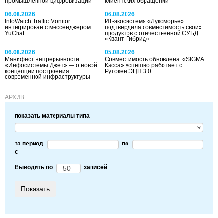
промышленной цифровизации
клиентских обращений
06.08.2026
06.08.2026
InfoWatch Traffic Monitor
ИТ-экосистема «Лукоморье»
интегрирован с мессенджером
подтвердила совместимость своих
YuChat
продуктов с отечественной СУБД
«Квант-Гибрид»
06.08.2026
05.08.2026
Манифест непрерывности:
Совместимость обновлена: «SIGMA
«Инфосистемы Джет» — о новой
Касса» успешно работает с
концепции построения
Рутокен ЭЦП 3.0
современной инфраструктуры
АРХИВ
показать материалы типа
за период
по
c
Выводить по
записей