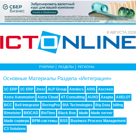
8 АВГУСТА 2026
РУБРИКИ
РАЗДЕЛЫ
РЕГИОНЫ
Основные Материалы Раздела «Интеграция»
1C ERP
1С ERP
2test
ALP Group
Amdocs
ARIS
Ascreen
Astra Automation
Astra Cloud
AT Consulting
AUXO
Axapta
AXELOT
BCC
Bell Integrator
BeringPro
BIA Technologies
Big Data
billing
Bimeister
BIOCAD
BioTime
Black Box
blade
blade server
blade сервера
BPM-системы
BSS
Business Process Management
C3 Solutions