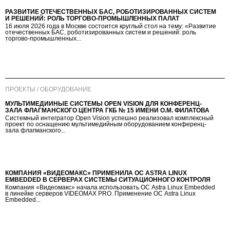
РАЗВИТИЕ ОТЕЧЕСТВЕННЫХ БАС, РОБОТИЗИРОВАННЫХ СИСТЕМ
И РЕШЕНИЙ: РОЛЬ ТОРГОВО-ПРОМЫШЛЕННЫХ ПАЛАТ
16 июля 2026 года в Москве состоится круглый стол на тему: «Развитие
отечественных БАС, роботизированных систем и решений: роль
торгово-промышленных...
ПРОЕКТЫ / ОБОРУДОВАНИЕ
МУЛЬТИМЕДИЙНЫЕ СИСТЕМЫ OPEN VISION ДЛЯ КОНФЕРЕНЦ-
ЗАЛА ФЛАГМАНСКОГО ЦЕНТРА ГКБ № 15 ИМЕНИ О.М. ФИЛАТОВА
Системный интегратор Open Vision успешно реализовал комплексный
проект по оснащению мультимедийным оборудованием конференц-
зала флагманского...
КОМПАНИЯ «ВИДЕОМАКС» ПРИМЕНИЛА ОС ASTRA LINUX
EMBEDDED В СЕРВЕРАХ СИСТЕМЫ СИТУАЦИОННОГО КОНТРОЛЯ
Компания «Видеомакс» начала использовать ОС Astra Linux Embedded
в линейке серверов VIDEOMAX PRO. Применение ОС Astra Linux
Embedded...