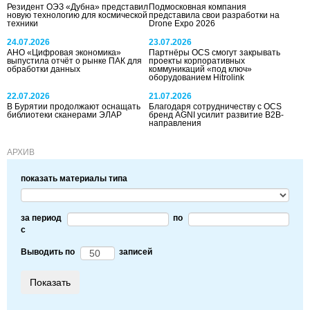
Резидент ОЭЗ «Дубна» представил
Подмосковная компания
новую технологию для космической
представила свои разработки на
техники
Drone Expo 2026
24.07.2026
23.07.2026
АНО «Цифровая экономика»
Партнёры OCS смогут закрывать
выпустила отчёт о рынке ПАК для
проекты корпоративных
обработки данных
коммуникаций «под ключ»
оборудованием Hitrolink
22.07.2026
21.07.2026
В Бурятии продолжают оснащать
Благодаря сотрудничеству с OCS
библиотеки сканерами ЭЛАР
бренд AGNI усилит развитие B2B-
направления
АРХИВ
показать материалы типа
за период
по
c
Выводить по
записей