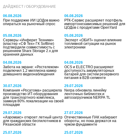
ДАЙДЖЕСТ / ОБОРУДОВАНИЕ
06.08.2026
06.08.2026
При поддержке ИИ ЦОДов важно
РТК-Сервис расширяет портфель
опираться на рыночный спрос
импортонезависимых решений для
ЦОДов с продуктами OpenYard
05.08.2026
05.08.2026
Серверы «Инферит Техники»
Эксперт «ОБИТ» оценил влияние
(кластер «СФ Тех» ГК Softline)
топливной ситуации на рынок
подтвердили совместимость с
электроники
решением Sharx Storage 2.x для
хранения данных
04.08.2026
04.08.2026
Забота на экране: «Ростелеком»
OCS и ELECTRO расширяют
подключил 1,2 миллиона камер
доступность аккумуляторных
домашнего видеонаблюдения
батарей для систем резервного
питания в B2B-сегменте
30.07.2026
29.07.2026
Компания «Росатома» расширила
Nerpa обновила линейку
производство ИТ-оборудования
ленточных библиотек и
для транспортного комплекса,
автозагрузчиков NERPA TL
замкнув 80% локализации на своей
площадке
29.07.2026
27.07.2026
«Аэромакс» откроет летный центр
Отечественные ПАК набирают
для гражданских беспилотников в
обороты, но пока держатся на
Рязанской области
чужом фундаменте
25.07.2026
25.07.2026