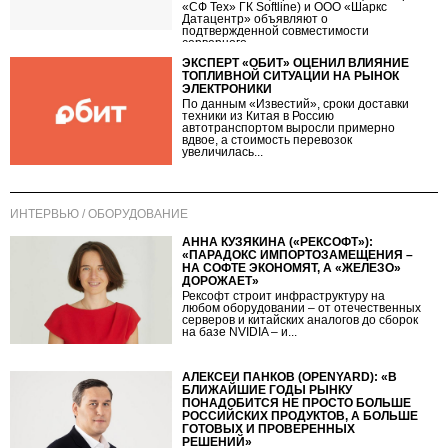
«СФ Тех» ГК Softline) и ООО «Шаркс
Датацентр» объявляют о
подтвержденной совместимости
серверного...
ЭКСПЕРТ «ОБИТ» ОЦЕНИЛ ВЛИЯНИЕ
ТОПЛИВНОЙ СИТУАЦИИ НА РЫНОК
ЭЛЕКТРОНИКИ
По данным «Известий», сроки доставки
техники из Китая в Россию
автотранспортом выросли примерно
вдвое, а стоимость перевозок
увеличилась...
ИНТЕРВЬЮ / ОБОРУДОВАНИЕ
АННА КУЗЯКИНА («РЕКСОФТ»):
«ПАРАДОКС ИМПОРТОЗАМЕЩЕНИЯ –
НА СОФТЕ ЭКОНОМЯТ, А «ЖЕЛЕЗО»
ДОРОЖАЕТ»
Рексофт строит инфраструктуру на
любом оборудовании – от отечественных
серверов и китайских аналогов до сборок
на базе NVIDIA – и...
АЛЕКСЕЙ ПАНКОВ (OPENYARD): «В
БЛИЖАЙШИЕ ГОДЫ РЫНКУ
ПОНАДОБИТСЯ НЕ ПРОСТО БОЛЬШЕ
РОССИЙСКИХ ПРОДУКТОВ, А БОЛЬШЕ
ГОТОВЫХ И ПРОВЕРЕННЫХ
РЕШЕНИЙ»