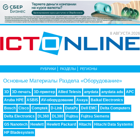
8 АВГУСТА 2026
РУБРИКИ
РАЗДЕЛЫ
РЕГИОНЫ
Основные Материалы Раздела «Оборудование»
3D
3D-печать
3D-принтер
Allied Telesis
anydata
anydata adu
APC
Aruba HPE
ASBIS
AV-оборудование
Avaya
Baikal Electronics
Bosch
Cisco
Comptek
D-Link
DataРу
Dell EMC
Delta Computers
Delta Electronics
DL360
DL380
Fujitsu
Fujitsu Siemens
GS Nanotech
Hewlett
Hewlett Packard
Hitachi
Hitachi Data Systems
HP Bladesystem