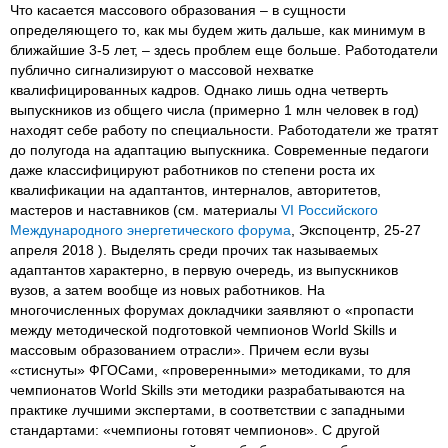
Что касается массового образования – в сущности
определяющего то, как мы будем жить дальше, как минимум в
ближайшие 3-5 лет, – здесь проблем еще больше. Работодатели
публично сигнализируют о массовой нехватке
квалифицированных кадров. Однако лишь одна четверть
выпускников из общего числа (примерно 1 млн человек в год)
находят себе работу по специальности. Работодатели же тратят
до полугода на адаптацию выпускника. Современные педагоги
даже классифицируют работников по степени роста их
квалификации на адаптантов, интерналов, авторитетов,
мастеров и наставников (см. материалы
VI Российского
Международного энергетического форума
, Экспоцентр, 25-27
апреля 2018 ). Выделять среди прочих так называемых
адаптантов характерно, в первую очередь, из выпускников
вузов, а затем вообще из новых работников. На
многочисленных форумах докладчики заявляют о «пропасти
между методической подготовкой чемпионов World Skills и
массовым образованием отрасли». Причем если вузы
«стиснуты» ФГОСами, «проверенными» методиками, то для
чемпионатов World Skills эти методики разрабатываются на
практике лучшими экспертами, в соответствии с западными
стандартами: «чемпионы готовят чемпионов». С другой