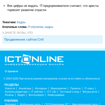
Век цифры не видать. IT-предприниматели считают, что аресты
тормозят развитие отрасли
Тематики:
Кадры
Ключевые слова:
IT-обучение
,
кадры
А ЗНАЕТЕ ЛИ ВЫ, ЧТО:
Продвижение сайтов Спб
О проекте
© 2004-2026 При использовании материалов ссылка на ict-online.ru обязательна
РАЗДЕЛЫ
Новости
Аналитика
Интервью
Мероприятия
Проекты
IT класс
Колонка редактора
IT рейтинг
ICT Life
Тестовый стенд
Фигура речи
Релизы
Видео
Фотогалерея
Инфографика
РУБРИКИ
Интернет
Мобильная связь
CIO/Управление ИТ
Фиксированная связь