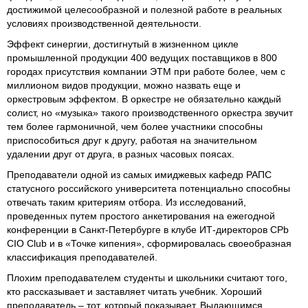
достижимой целесообразной и полезной работе в реальных
условиях производственной деятельности.
Эффект синергии, достигнутый в жизненном цикле
промышленной продукции 400 ведущих поставщиков в 800
городах присутствия компании ЭТМ при работе более, чем с
миллионом видов продукции, можно назвать еще и
оркестровым эффектом. В оркестре не обязательно каждый
солист, но «музыка» такого производственного оркестра звучит
тем более гармоничной, чем более участники способны
приспособиться друг к другу, работая на значительном
удалении друг от друга, в разных часовых поясах.
Преподаватели одной из самых имиджевых кафедр РАПС
статусного российского университета потенциально способны
отвечать таким критериям отбора. Из исследований,
проведенных путем простого анкетирования на ежегодной
конференции в Санкт-Петербурге в клубе ИТ-директоров CPb
CIO Club и в «Точке кипения», сформировалась своеобразная
классификация преподавателей.
Плохим преподавателем студенты и школьники считают того,
кто рассказывает и заставляет читать учебник. Хороший
преподаватель – тот, который показывает. Выдающимся