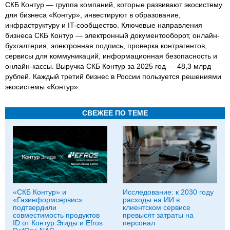
СКБ Контур — группа компаний, которые развивают экосистему
для бизнеса «Контур», инвестируют в образование,
инфраструктуру и IT-сообщество. Ключевые направления
бизнеса СКБ Контур — электронный документооборот, онлайн-
бухгалтерия, электронная подпись, проверка контрагентов,
сервисы для коммуникаций, информационная безопасность и
онлайн-кассы. Выручка СКБ Контур за 2025 год — 48,3 млрд
рублей. Каждый третий бизнес в России пользуется решениями
экосистемы «Контур».
СВЕЖЕЕ ПО ТЕМЕ
«СКБ Контур» и
Исследование: к 2030 году
«Газинформсервис»
расходы на ИИ в
подтвердили
клиентском сервисе
совместимость продуктов
превысят затраты на
ID от Контур.Эгиды и Efros
персонал