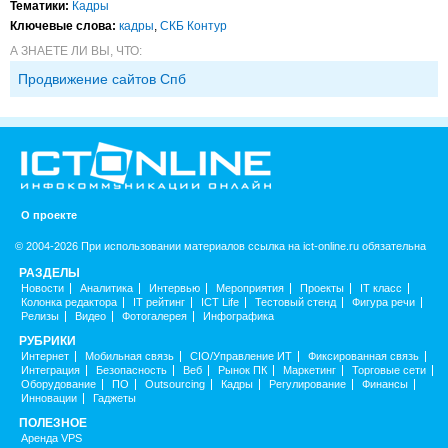
Тематики:
Кадры
Ключевые слова:
кадры
,
СКБ Контур
А ЗНАЕТЕ ЛИ ВЫ, ЧТО:
Продвижение сайтов Спб
О проекте
© 2004-2026 При использовании материалов ссылка на ict-online.ru обязательна
РАЗДЕЛЫ
Новости
Аналитика
Интервью
Мероприятия
Проекты
IT класс
Колонка редактора
IT рейтинг
ICT Life
Тестовый стенд
Фигура речи
Релизы
Видео
Фотогалерея
Инфографика
РУБРИКИ
Интернет
Мобильная связь
CIO/Управление ИТ
Фиксированная связь
Интеграция
Безопасность
Веб
Рынок ПК
Маркетинг
Торговые сети
Оборудование
ПО
Outsourcing
Кадры
Регулирование
Финансы
Инновации
Гаджеты
ПОЛЕЗНОЕ
Аренда VPS