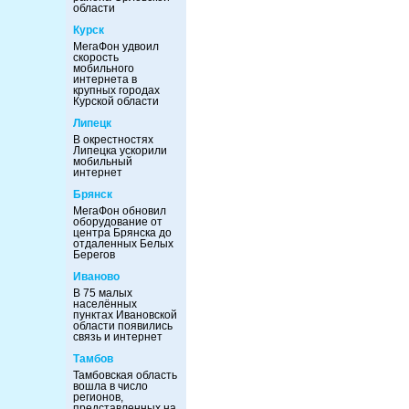
области
Курск
МегаФон удвоил
скорость
мобильного
интернета в
крупных городах
Курской области
Липецк
В окрестностях
Липецка ускорили
мобильный
интернет
Брянск
МегаФон обновил
оборудование от
центра Брянска до
отдаленных Белых
Берегов
Иваново
В 75 малых
населённых
пунктах Ивановской
области появились
связь и интернет
Тамбов
Тамбовская область
вошла в число
регионов,
представленных на