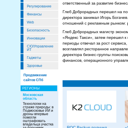
ответственный за развитие бизне
Регулирование
Глеб Доброрадных перешел на поз
Финансы
директора занимал Игорь Богачев.
Web
отношений с рекламным рынком: 
Безопасность
Глеб Доброрадных магистр эконом
«Яндекс Такси», затем перешел к
Инновации
периоды отвечал за рост сервиса
CIO/Управление
возглавлял ресторанное направле
ИТ
директора бизнес-группы поисковы
Гаджеты
финансов, операционного управле
Здоровье
Продвижение
сайтов СПб
РЕГИОНЫ
Московская
область
Технологии на
страже природы: в
Подмосковье ИИ и
дроны впервые
помогли
оштрафовать
владельца участка
ROC Backup получил
«
за борщевик