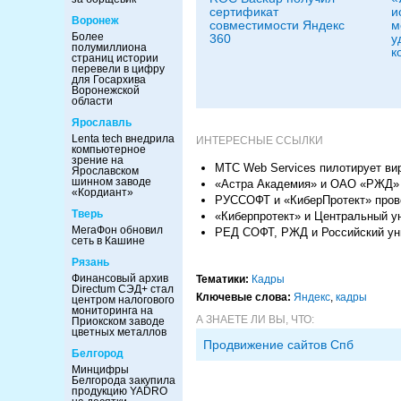
сертификат
и
Воронеж
совместимости Яндекс
м
Более
360
у
полумиллиона
к
страниц истории
перевели в цифру
для Госархива
Воронежской
области
Ярославль
Lenta tech внедрила
ИНТЕРЕСНЫЕ ССЫЛКИ
компьютерное
зрение на
МТС Web Services пилотирует ви
Ярославском
шинном заводе
«Астра Академия» и ОАО «РЖД» до
«Кордиант»
РУССОФТ и «КиберПротект» прове
Тверь
«Киберпротект» и Центральный у
МегаФон обновил
РЕД СОФТ, РЖД и Российский уни
сеть в Кашине
Рязань
Финансовый архив
Тематики:
Кадры
Directum СЭД+ стал
Ключевые слова:
Яндекс
,
кадры
центром налогового
мониторинга на
А ЗНАЕТЕ ЛИ ВЫ, ЧТО:
Приокском заводе
цветных металлов
Продвижение сайтов Спб
Белгород
Минцифры
Белгорода закупила
продукцию YADRO