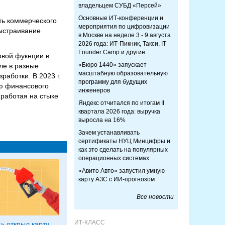
владельцем СУБД «Персей»
Основные ИТ-конференции и
ть коммерческого
мероприятия по цифровизации
выстраивание
в Москве на неделе 3 - 9 августа
2026 года: ИТ-Пикник, Такси, IT
Founder Camp и другие
овой фукнции в
«Бюро 1440» запускает
ле в разные
масштабную образовательную
аботки. В 2023 г.
программу для будущих
ию финансового
инженеров
 работая на стыке
Яндекс отчитался по итогам II
квартала 2026 года: выручка
выросла на 16%
Зачем устанавливать
сертификаты НУЦ Минцифры и
как это сделать на популярных
операционных системах
«Авито Авто» запустил умную
карту АЗС с ИИ-прогнозом
Все новости
ИТ-КЛАСС
» открыл карту