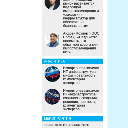
рынок развивается
под эгидой
импортозамещения и
«закрытия»
инфраструктур для
обеспечения
безопасности»
Андрей Козлов («ЭОС
Софт»): «Надо четко
понимать, что
обратной дороги для
импортозамещения
нет»
АНАЛИТИКА
Импортонезависимая
ИТ-инфраструктура:
мифы и реальность,
комментарии
экспертов
Импортонезависимая
ИТ-инфраструктура:
сложности создания,
решения, прогнозы,
комментарии
экспертов
МЕРОПРИЯТИЯ
08.08.2026
ИТ-Пикник 2026