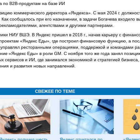
са по B2B-продуктам на базе ИИ
ицию коммерческого директора «Яндекса». С мая 2024 г. должнос
 Как сообщалось при его назначении, в задачи Богачева входило 
рекламодателями, агентствами и другими партнерами.
ики НИУ ВШЭ. В Яндекс пришел в 2018 г., начав карьеру с финанс
 проектам «Яндекс Еды», где построил финансовую функцию, а пос
, управлял ресторанными операциями, поддержкой и командами разр
ние «Яндекс Еды» в роли GM. С ноября того же года занял позиц
х сервисов и ИИ, где занимался экономикой и стратегией бизнеса,
ния и развития новых направлений.
СВЕЖЕЕ ПО ТЕМЕ
Яндекс» получил шесть
Яндекс отчитался по
«Яндекс