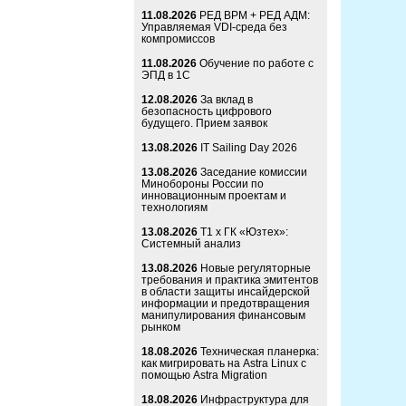
11.08.2026
РЕД ВРМ + РЕД АДМ:
Управляемая VDI-среда без
компромиссов
11.08.2026
Обучение по работе с
ЭПД в 1С
12.08.2026
За вклад в
безопасность цифрового
будущего. Прием заявок
13.08.2026
IT Sailing Day 2026
13.08.2026
Заседание комиссии
Минобороны России по
инновационным проектам и
технологиям
13.08.2026
Т1 x ГК «Юзтех»:
Системный анализ
13.08.2026
Новые регуляторные
требования и практика эмитентов
в области защиты инсайдерской
информации и предотвращения
манипулирования финансовым
рынком
18.08.2026
Техническая планерка:
как мигрировать на Astra Linux с
помощью Astra Migration
18.08.2026
Инфраструктура для