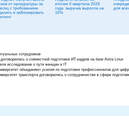
сков от прокуратуры за
итогам II квартала 2026
очереде
есяц с требованием
года: выручка выросла на
для все
далить и заблокировать
16%
онтент
ртуальных сотрудников
говорились о совместной подготовке ИТ-кадров на базе Astra Linux
ли исследование о пути женщин в IT
ниверситет объединяют усилия по подготовке профессионалов для цифр
верситет транспорта договорились о сотрудничестве в сфере подготов