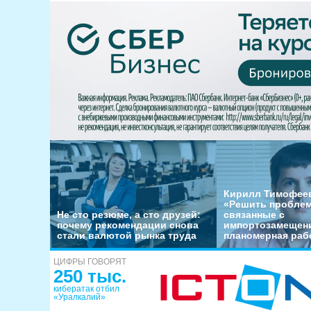
Кирилл Тимофеев
«Решить пробле
Не сто резюме, а сто друзей:
связанные с
почему рекомендации снова
импортозамещени
стали валютой рынка труда
планомерная раб
ЦИФРЫ ГОВОРЯТ
250 тыс.
кибератак отбил
«Уралкалий»