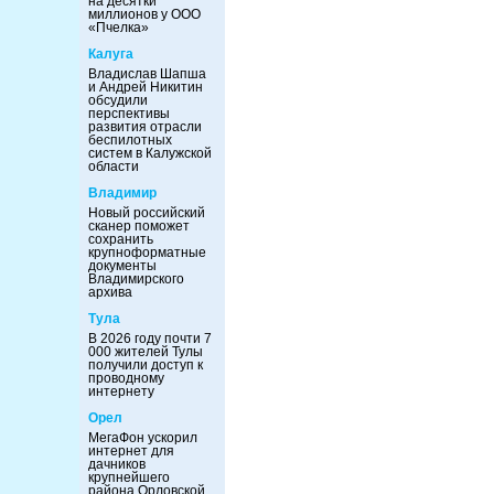
на десятки
миллионов у ООО
«Пчелка»
Калуга
Владислав Шапша
и Андрей Никитин
обсудили
перспективы
развития отрасли
беспилотных
систем в Калужской
области
Владимир
Новый российский
сканер поможет
сохранить
крупноформатные
документы
Владимирского
архива
Тула
В 2026 году почти 7
000 жителей Тулы
получили доступ к
проводному
интернету
Орел
МегаФон ускорил
интернет для
дачников
крупнейшего
района Орловской