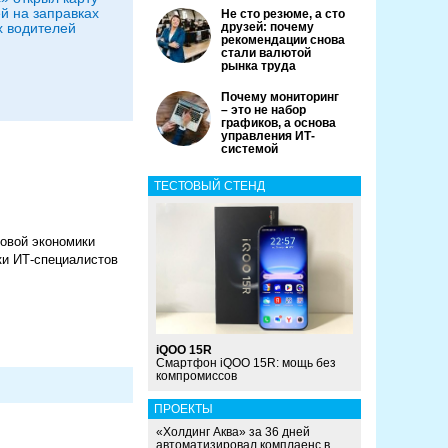
й на заправках
Не сто резюме, а сто
х водителей
друзей: почему
рекомендации снова
стали валютой
рынка труда
Почему мониторинг
– это не набор
графиков, а основа
управления ИТ-
системой
ТЕСТОВЫЙ СТЕНД
овой экономики
ки ИТ-специалистов
iQOO 15R
Смартфон iQOO 15R: мощь без
компромиссов
ПРОЕКТЫ
«Холдинг Аква» за 36 дней
автоматизировал комплаенс в