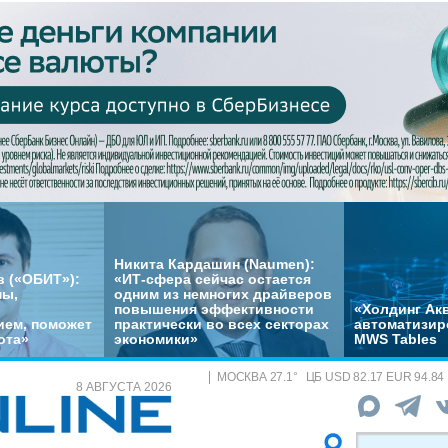
Никита Кардашин (Naumen):
 («ОБИТ»):
«ИТ-сфера сейчас остается
мы,
одним из немногих драйверов
повышения эффективности
«Холдинг Акв
ем, поможет
практически во всех секторах
автоматизир
ота»
экономики»
MWS Tables
МОСКВА
27.1
°
ЦБ
USD 82.17 EUR 94.84
8 АВГУСТА 2026