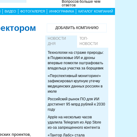
Вопросов больше чем
ответов
Ы
ВИДЕО
ФОТОГАЛЕРЕЯ
ИНФОГРАФИКА
КАТАЛОГ КОМПАНИЙ
ректором
ДОБАВИТЬ КОМПАНИЮ
НОВОСТИ
ТОП-
ДНЯ
НОВОСТИ
Технологии на страже природы:
в Подмосковье ИИ и дроны
впервые помогли оштрафовать
владельца участка за борщевик
«Перспективный мониторинг»
зафиксировал крупную утечку
медицинских данных россиян в
июле
Российский рынок ПО для ИИ
достигнет 95 млрд рублей к 2030
году
Apple на несколько часов
удалила Telegram из App Store
из-за запрещенного контента
еских проектов,
«Тантор Лабс» стала