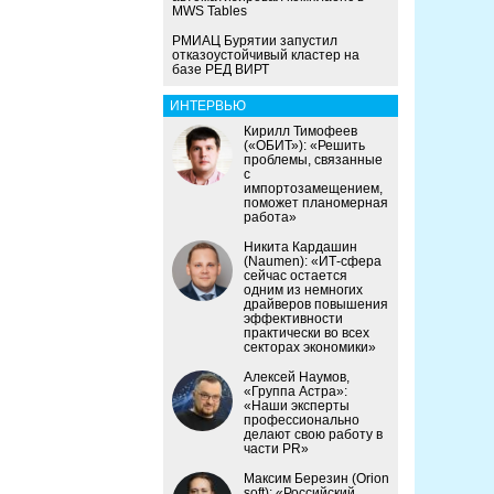
MWS Tables
РМИАЦ Бурятии запустил
отказоустойчивый кластер на
базе РЕД ВИРТ
ИНТЕРВЬЮ
Кирилл Тимофеев
(«ОБИТ»): «Решить
проблемы, связанные
с
импортозамещением,
поможет планомерная
работа»
Никита Кардашин
(Naumen): «ИТ-сфера
сейчас остается
одним из немногих
драйверов повышения
эффективности
практически во всех
секторах экономики»
Алексей Наумов,
«Группа Астра»:
«Наши эксперты
профессионально
делают свою работу в
части PR»
Максим Березин (Orion
soft): «Российский