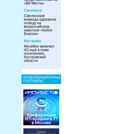
«ВК Места»
Смоленск
Смоленская
команда одержала
победу на
всероссийском
хакатоне «Кубок
Енисея»
Кострома
МегаФон включил
4G ещё в семи
поселениях
Костромской
области
ИНФОРМАЦИОННЫЕ
ПАРТНЕРЫ