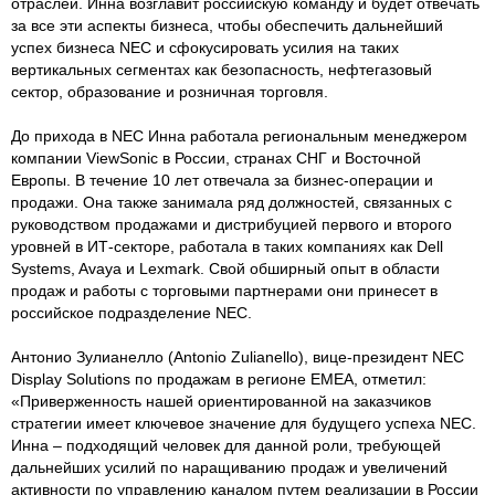
отраслей. Инна возглавит российскую команду и будет отвечать
за все эти аспекты бизнеса, чтобы обеспечить дальнейший
успех бизнеса NEC и сфокусировать усилия на таких
вертикальных сегментах как безопасность, нефтегазовый
сектор, образование и розничная торговля.
До прихода в NEC Инна работала региональным менеджером
компании ViewSonic в России, странах СНГ и Восточной
Европы. В течение 10 лет отвечала за бизнес-операции и
продажи. Она также занимала ряд должностей, связанных с
руководством продажами и дистрибуцией первого и второго
уровней в ИТ-секторе, работала в таких компаниях как Dell
Systems, Avaya и Lexmark. Свой обширный опыт в области
продаж и работы с торговыми партнерами они принесет в
российское подразделение NEC.
Антонио Зулианелло (Antonio Zulianello), вице-президент NEC
Display Solutions по продажам в регионе EMEA, отметил:
«Приверженность нашей ориентированной на заказчиков
стратегии имеет ключевое значение для будущего успеха NEC.
Инна – подходящий человек для данной роли, требующей
дальнейших усилий по наращиванию продаж и увеличений
активности по управлению каналом путем реализации в России