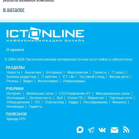
указать название компании.
в каталог
О проекте
© 2004-2026 При использовании материалов ссылка на ict-online.ru обязательна
РАЗДЕЛЫ
Новости
Аналитика
Интервью
Мероприятия
Проекты
IT класс
Колонка редактора
IT рейтинг
ICT Life
Тестовый стенд
Фигура речи
Релизы
Видео
Фотогалерея
Инфографика
РУБРИКИ
Интернет
Мобильная связь
CIO/Управление ИТ
Фиксированная связь
Интеграция
Безопасность
Веб
Рынок ПК
Маркетинг
Торговые сети
Оборудование
ПО
Outsourcing
Кадры
Регулирование
Финансы
Инновации
Гаджеты
ПОЛЕЗНОЕ
Аренда VPS