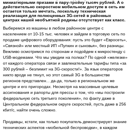
миниатюрными призами в пару-тройку тысяч рублей. А о
действительно скоростном мобильном доступе в сеть им
остается только мечтать, поскольку техническая
реализация для полноценных 3G-сетей в районных
центрах нашей необъятной родины отсутствует как класс.
Выберемся из машины в любом районном центре с
населением от 10-15 тыс. человек и зайдем в торговую сеть по
продаже цифрового оборудования: пусть это будет «Евросеть»,
«Связной» или местный ИП «Пупкин и сыновья», без разницы.
Вежливо осмотримся по сторонам и подойдем к микростенду с
USB-модемами. Что мы увидим на полках? По одной «железке»
от каждого оператора связи и завлекательные тарифы типа «за
300 рублей – безлимит на 3G-скорости!». За язык операторов
никто вроде не тянул, но этот самый 3G в большинстве
регионов представлен... да-да, только в региональном же
центре и его пригородах. Несмотря на массивные целевые
ассигнования и рапорты для прессы о том, что «мы построили
федеральную сеть третьего поколения», по факту даже в
Центральном федеральном округе скоростей, пусть даже в 256
кбит/с, найти очень сложно.
Продавцы, кстати, как только покупатель демонстрирует знание
технических аспектов «мобильной беспроводки», в каждом