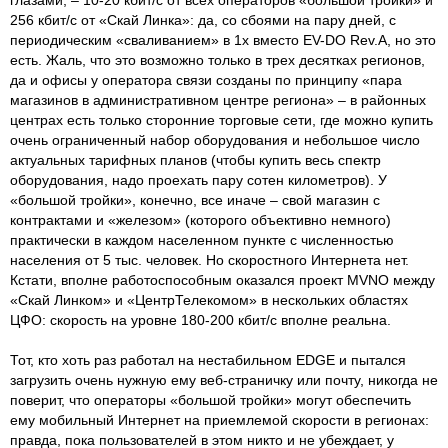
256 кбит/с от «Скай Линка»: да, со сбоями на пару дней, с
периодическим «сваливанием» в 1х вместо EV-DO Rev.A, но это
есть. Жаль, что это возможно только в трех десятках регионов,
да и офисы у оператора связи созданы по принципу «пара
магазинов в административном центре региона» – в районных
центрах есть только сторонние торговые сети, где можно купить
очень ограниченный набор оборудования и небольшое число
актуальных тарифных планов (чтобы купить весь спектр
оборудования, надо проехать пару сотен километров). У
«большой тройки», конечно, все иначе – свой магазин с
контрактами и «железом» (которого объективно немного)
практически в каждом населенном пункте с численностью
населения от 5 тыс. человек. Но скоростного Интернета нет.
Кстати, вполне работоспособным оказался проект MVNO между
«Скай Линком» и «ЦентрТелекомом» в нескольких областях
ЦФО: скорость на уровне 180-200 кбит/с вполне реальна.
Тот, кто хоть раз работал на нестабильном EDGE и пытался
загрузить очень нужную ему веб-страничку или почту, никогда не
поверит, что операторы «большой тройки» могут обеспечить
ему мобильный Интернет на приемлемой скорости в регионах:
правда, пока пользователей в этом никто и не убеждает, у