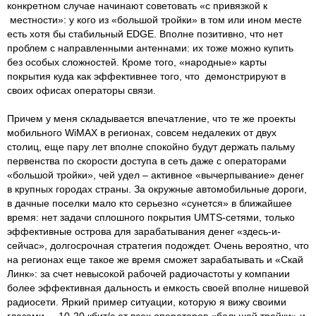
конкретном случае начинают советовать «с привязкой к
местности»: у кого из «большой тройки» в том или ином месте
есть хотя бы стабильный EDGE. Вполне позитивно, что нет
проблем с направленными антеннами: их тоже можно купить
без особых сложностей. Кроме того, «народные» карты
покрытия куда как эффективнее того, что демонстрируют в
своих офисах операторы связи.
Причем у меня складывается впечатление, что те же проекты
мобильного WiMAX в регионах, совсем недалеких от двух
столиц, еще пару лет вполне спокойно будут держать пальму
первенства по скорости доступа в сеть даже с операторами
«большой тройки», чей удел – активное «вычерпывание» денег
в крупных городах страны. За окружные автомобильные дороги,
в дачные поселки мало кто серьезно «сунется» в ближайшее
время: нет задачи сплошного покрытия UMTS-сетями, только
эффективные острова для зарабатывания денег «здесь-и-
сейчас», долгосрочная стратегия подождет. Очень вероятно, что
на регионах еще такое же время сможет зарабатывать и «Скай
Линк»: за счет невысокой рабочей радиочастоты у компании
более эффективная дальность и емкость своей вполне нишевой
радиосети. Яркий пример ситуации, которую я вижу своими
глазами, – 10-20 кбит/с от всех операторов «большой тройки» и