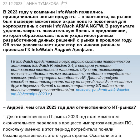
22.12.2023 |
АННА ТУМАКОВА
В 2023 году у компании InfoWatch появились
принципиально новые продукты – в частности, на рынок
был выведен межсетевой экран нового поколения для
корпоративных сетей InfoWatch ARMA NGFW. В результате
удалось закрыть значительную брешь в предложении,
которая образовалась после ухода иностранных
разработчиков данных решений с рынка в прошлом году.
Об этом рассказывает директор по инновационным
проектам ГК InfoWatch Андрей Арефьев.
ГК InfoWatch представила новую версию системы поведенческой
аналитики InfoWatch Prediction 2.4, в которой успешно
реализованы технологии машинного обучения, позволяющие
выявлять подозрительные аномалии в поведении сотрудников и
вовремя предотвращать инциденты ИБ. Данный продукт
способен проанализировать массу на первый взгляд не связанных
друг с другом событий и помочь специалисту ИБ найти в них
опасные паттерны поведения (см.
новость раздела «InfoWatch»
от 20 декабря 2023 г.
).
– Андрей, чем стал 2023 год для отечественного ИТ-рынка?
– Для отечественного IT-рынка 2023 год стал моментом
окончательного перелома в процессе импортозамещения ПО,
поскольку именно в этот период потребители поняли
безальтернативность этого курса страны. Осознали это и