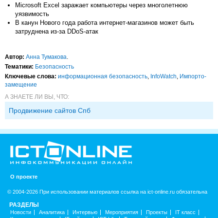
Microsoft Excel заражает компьютеры через многолетнюю
уязвимость
В канун Нового года работа интернет-магазинов может быть
затруднена из-за DDoS-атак
Автор:
Анна Тумакова
.
Тематики:
Безопасность
Ключевые слова:
информационная безопасность
,
InfoWatch
,
Импорто­
замещение
А ЗНАЕТЕ ЛИ ВЫ, ЧТО:
Продвижение сайтов Спб
О проекте
© 2004-2026 При использовании материалов ссылка на ict-online.ru обязательна
РАЗДЕЛЫ
Новости
Аналитика
Интервью
Мероприятия
Проекты
IT класс