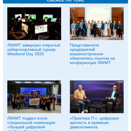
ЛАНИТ завершил открытый
Представители
киберспортивный турнир
предприятий
Weekend Day 2026
машиностроения
обменялись опытом на
конференции ЛАНИТ
ЛАНИТ подвел итоги
«Практика IT»: цифровая
специальной номинации
зрелость в премиум-
«Лучший цифровой
девелопменте