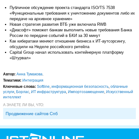
Публичное обсуждение проекта стандарта ISO/TS 7538
«Функциональные требования к уничтожению документов либо их
передаче на архивное хранение»
Новая стратегия развития ВТБ уже включила RWB
«Диасофт» поможет банкам выполнить новые требования Банка
России по передаче событий в БКИ за 30 минут
Как кибератаки меняют отношение бизнеса к ИТ-аутсорсингу,
обсудили на Неделе российского ритейла
Capital Group начал использовать контейнерную платформу
«Штурвал»
Автор:
Анна Тумакова
.
Тематики:
Интеграция
Ключевые слова:
Softline
,
информационная безопасность
,
облачные
услуги
,
Борлас
,
ИТ инфраструктура
,
Импорто­замещение
,
Искусственный
интеллект
А ЗНАЕТЕ ЛИ ВЫ, ЧТО:
Продвижение сайтов Спб