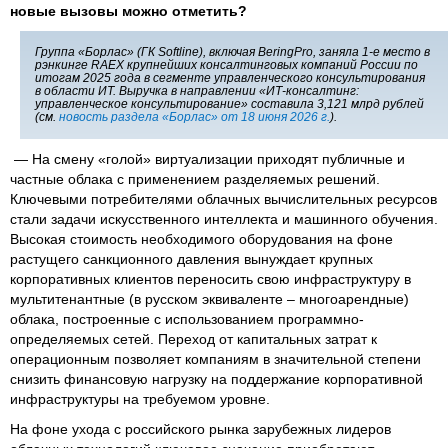
новые вызовы можно отметить?
Группа «Борлас» (ГК Softline), включая BeringPro, заняла 1-е место в
рэнкинге RAEX крупнейших консалтинговых компаний России по
итогам 2025 года в сегменте управленческого консультирования
в области ИТ. Выручка в направлении «ИТ-консалтинг:
управленческое консультирование» составила 3,121 млрд рублей
(см.
новость раздела «Борлас» от 18 июня 2026 г.
).
— На смену «голой» виртуализации приходят публичные и
частные облака с применением разделяемых решений.
Ключевыми потребителями облачных вычислительных ресурсов
стали задачи искусственного интеллекта и машинного обучения.
Высокая стоимость необходимого оборудования на фоне
растущего санкционного давления вынуждает крупных
корпоративных клиентов переносить свою инфраструктуру в
мультитенантные (в русском эквиваленте – многоарендные)
облака, построенные с использованием программно-
определяемых сетей. Переход от капитальных затрат к
операционным позволяет компаниям в значительной степени
снизить финансовую нагрузку на поддержание корпоративной
инфраструктуры на требуемом уровне.
На фоне ухода с российского рынка зарубежных лидеров