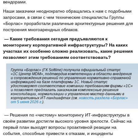
вендорами.
Наши заказчики неоднократно обращались к нам с подобными
запросами, в связи с чем технические специалисты Группы
«Борлас» проработали различные архитектурные решения для
построения многоарендных облаков.
— Какие требования сегодня предъявляются к
мониторингу корпоративной инфраструктуры? На каких
участках их особенно сложно реализовать, какие решения
позволяют этим требованиям соответствовать?
Группа «Борлас» (ГК Softline) получила официальный статус
«1С:Центр MDM», подтвердив компетенции в области внедрения
и сопровождения решений по управлению нормативно-справочной
информацией на базе платформы 1С. Новый статус
удостоверяет соответствие компании требованиям фирмы «1С»
и позволяет предлагать заказчикам комплексные решения
консолидации, нормализации и управлению мастер-данными в
корпоративных ИТ-ландшафтах (см.
новость раздела «Борлас»
от 5 июня 2026 г.
).
— Решения по «чистому» мониторингу ИТ-инфраструктуры в
своём развитии достигли высокого уровня зрелости. Сейчас на
первый план выходят вопросы проактивной реакции на
события, способные привести к отказам, и инциденты