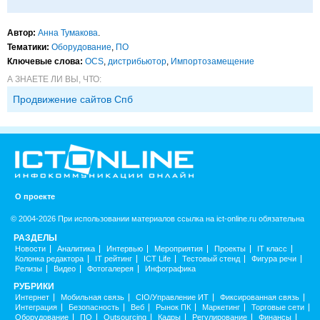
Автор:
Анна Тумакова
.
Тематики:
Оборудование
,
ПО
Ключевые слова:
OCS
,
дистрибьютор
,
Импорто­замещение
А ЗНАЕТЕ ЛИ ВЫ, ЧТО:
Продвижение сайтов Спб
О проекте
© 2004-2026 При использовании материалов ссылка на ict-online.ru обязательна
РАЗДЕЛЫ
Новости
Аналитика
Интервью
Мероприятия
Проекты
IT класс
Колонка редактора
IT рейтинг
ICT Life
Тестовый стенд
Фигура речи
Релизы
Видео
Фотогалерея
Инфографика
РУБРИКИ
Интернет
Мобильная связь
CIO/Управление ИТ
Фиксированная связь
Интеграция
Безопасность
Веб
Рынок ПК
Маркетинг
Торговые сети
Оборудование
ПО
Outsourcing
Кадры
Регулирование
Финансы