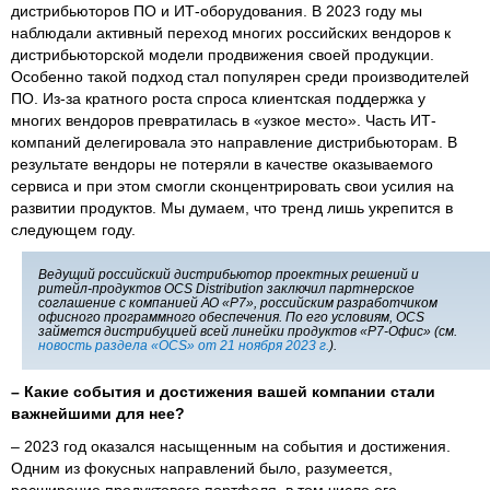
дистрибьюторов ПО и ИТ-оборудования. В 2023 году мы
наблюдали активный переход многих российских вендоров к
дистрибьюторской модели продвижения своей продукции.
Особенно такой подход стал популярен среди производителей
ПО. Из-за кратного роста спроса клиентская поддержка у
многих вендоров превратилась в «узкое место». Часть ИТ-
компаний делегировала это направление дистрибьюторам. В
результате вендоры не потеряли в качестве оказываемого
сервиса и при этом смогли сконцентрировать свои усилия на
развитии продуктов. Мы думаем, что тренд лишь укрепится в
следующем году.
Ведущий российский дистрибьютор проектных решений и
ритейл-продуктов OCS Distribution заключил партнерское
соглашение с компанией АО «Р7», российским разработчиком
офисного программного обеспечения. По его условиям, OCS
займется дистрибуцией всей линейки продуктов «Р7-Офис» (см.
новость раздела «OCS» от 21 ноября 2023 г.
).
– Какие события и достижения вашей компании стали
важнейшими для нее?
– 2023 год оказался насыщенным на события и достижения.
Одним из фокусных направлений было, разумеется,
расширение продуктового портфеля, в том числе его