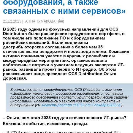
оборудования, а также
связанных с ними сервисов»
21.12.2023 |
АННА ТУМАКОВА
В 2023 году одним из фокусных направлений для OCS
Distribution было расширение продуктового портфеля, в
том числе его пополнение ПО и оборудованием
российских компаний. Были подписаны
дистрибьюторские соглашения с более чем 35
отечественными вендорами и производителями. Компания
активно принимала участие в крупных российских и
международных мероприятиях, организовывала
собственные встречи с участием ведущих экспертов ИТ-
рынка, развивала проект первого ИТ-радио. Об этом
рассказывает вице-президент OCS Distribution Ольга
Доровская.
В рамках развития сотрудничества OCS Distribution и компания
«Цифровые технологии», российский разработчик и поставщик
программного обеспечения в области криптографической защиты
информации, договорились о заключении нового контракта на
дистрибуцию (см.
новость раздела «OCS» от 7 декабря 2023 г.
).
– Ольга, чем стал 2023 год для отечественного ИТ-рынка?
Ключевые события, изменения, тренды.
– В 2023 году самым большим вызовом для российской ИТ-