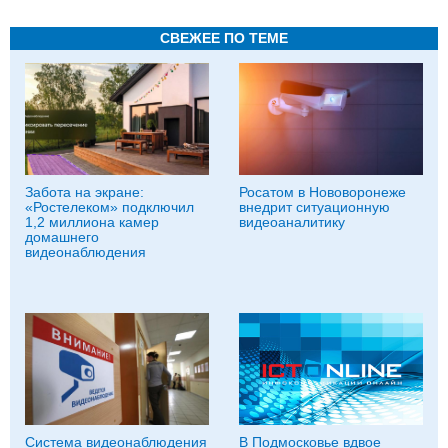
СВЕЖЕЕ ПО ТЕМЕ
Забота на экране:
Росатом в Нововоронеже
«Ростелеком» подключил
внедрит ситуационную
1,2 миллиона камер
видеоаналитику
домашнего
видеонаблюдения
Система видеонаблюдения
В Подмосковье вдвое