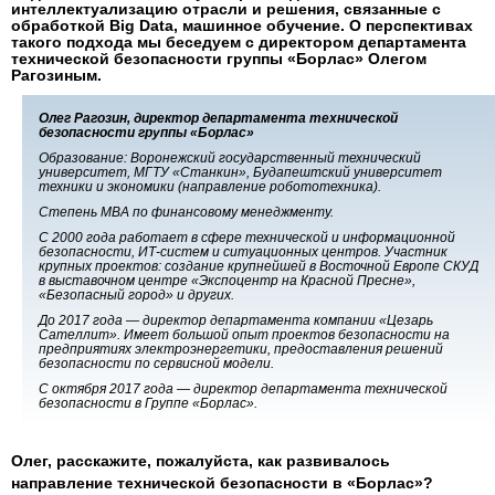
интеллектуализацию отрасли и решения, связанные с
обработкой Big Data, машинное обучение. О перспективах
такого подхода мы беседуем с директором департамента
технической безопасности группы «Борлас» Олегом
Рагозиным.
Олег Рагозин, директор департамента технической
безопасности группы «Борлас»
Образование: Воронежский государственный технический
университет, МГТУ «Станкин», Будапештский университет
техники и экономики (направление робототехника).
Степень MBA по финансовому менеджменту.
С 2000 года работает в сфере технической и информационной
безопасности, ИТ-систем и ситуационных центров. Участник
крупных проектов: создание крупнейшей в Восточной Европе СКУД
в выставочном центре «Экспоцентр на Красной Пресне»,
«Безопасный город» и других.
До 2017 года — директор департамента компании «Цезарь
Сателлит». Имеет большой опыт проектов безопасности на
предприятиях электроэнергетики, предоставления решений
безопасности по сервисной модели.
С октября 2017 года — директор департамента технической
безопасности в Группе «Борлас».
Олег, расскажите, пожалуйста, как развивалось
направление технической безопасности в «Борлас»?