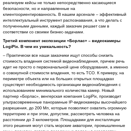
реализуем кейсы не только непосредственно касающиеся
безопасности, но и направленные на
клиентоориентированность. В нашем арсенале – эффективный
интеллектуальный инструмент распознавания, а что делать с
полученными данными, каждый заказчик решает сам в
соответствии со своими бизнес-задачами.
Третий компонент экспозиции «Борлас» – видеокамеры
LogiPix. В чем их уникальность?
– Практически все наши заказчики ищут способы снизить
стоимость владения системой видеонаблюдения, причем речь
идет не просто о первоначальной цене оборудования, а именно
о совокупной стоимости владения, то есть TCO. К примеру, на
периметре объекта или на больших открытых площадках
существует необходимость организации видеонаблюдения с
использованием минимального количества камер. Новый
партнер «Борлас», венгерская компания LogiPix, производит
ультрасовременные панорамные IP-видеокамеры высочайшего
разрешения, до 200 Мп, которые позволяют охватить огромную
территорию и при этом, допустим, рассмотреть человека на
расстоянии до 3 километров. Площадками для инсталляции
этого решения могут стать морские акватории, промышленные