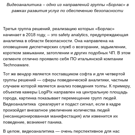
Видеоаналитика – одно из направлений группы «Борлас» в
рамках развития услуг по обеспечению безопасности
Третья группа решений, реализацию которых «Борлас»
начинает в 2018 году, – это safety analytics, предупреждающая
аналитика в области безопасности. Она направлена на
оповещение диспетчерских служб о возгорании, задымлении,
коротком замыкании, затоплении и других подобных ЧП. В этом
сегменте отлично проявило себя ПО итальянской компании
Technoaware.
Тот же вендор является поставщиком софта и для четвертой
группы решений — сферы поведенческой аналитики, частным
случаем которой является анализ поведения толпы. К примеру,
объектив камеры LogiPix направлен на центральную площадь
города, картинка показывает перемещение групп людей.
Видеоаналитика среагирует и подаст сигнал, если в кадре
произойдет внезапное увеличение количества людей
(несанкционированная манифестация) или изменится их
поведение, возникнет паника.
В целом, видеоаналитика — очень перспективное для нас