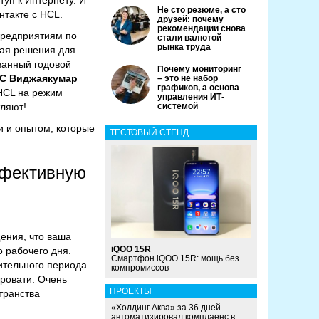
уп к Интернету. И
Не сто резюме, а сто
нтакте с HCL.
друзей: почему
рекомендации снова
предприятиям по
стали валютой
рынка труда
чая решения для
ванный годовой
Почему мониторинг
C Виджаякумар
– это не набор
графиков, а основа
 HCL на режим
управления ИТ-
тляют!
системой
и и опытом, которые
ТЕСТОВЫЙ СТЕНД
эффективную
ения, что ваша
iQOO 15R
 рабочего дня.
Смартфон iQOO 15R: мощь без
лительного периода
компромиссов
кровати. Очень
ПРОЕКТЫ
транства
«Холдинг Аква» за 36 дней
автоматизировал комплаенс в