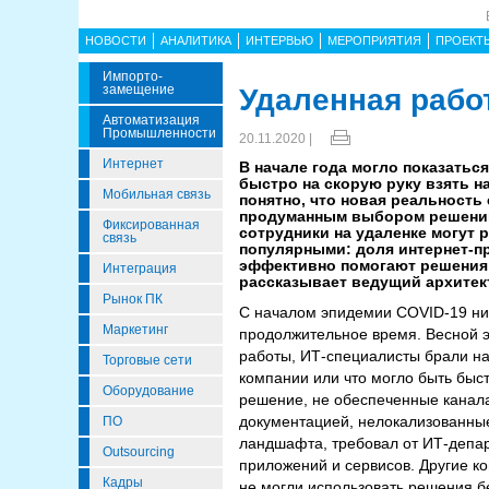
НОВОСТИ
АНАЛИТИКА
ИНТЕРВЬЮ
МЕРОПРИЯТИЯ
ПРОЕКТ
Импорто­
Замещение
Удаленная рабо
Автоматизация
Промышленности
20.11.2020 |
Интернет
В начале года могло показаться
быстро на скорую руку взять 
Мобильная связь
понятно, что новая реальность
продуманным выбором решений и
Фиксированная
сотрудники на удаленке могут 
связь
популярными: доля интернет-пр
эффективно помогают решения 
Интеграция
рассказывает ведущий архитек
Рынок ПК
С началом эпидемии COVID-19 никт
Маркетинг
продолжительное время. Весной э
работы, ИТ-специалисты брали на 
Торговые сети
компании или что могло быть быс
Оборудование
решение, не обеспеченные канала
документацией, нелокализованные
ПО
ландшафта, требовал от ИТ-депар
Outsourcing
приложений и сервисов. Другие к
Кадры
не могли использовать решения б