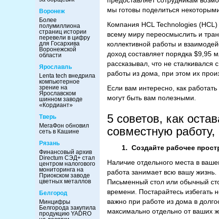
предоставляет сотрудникам возмож
мы готовы поделиться некоторыми
Воронеж
Более
Компания HCL Technologies (HCL)
полумиллиона
страниц истории
всему миру переосмыслить и тран
перевели в цифру
для Госархива
коллективной работы и взаимодей
Воронежской
доход составляет порядка $9,95 
области
рассказывал, что не сталкивался
Ярославль
работы из дома, при этом их прои
Lenta tech внедрила
компьютерное
зрение на
Если вам интересно, как работать
Ярославском
могут быть вам полезными.
шинном заводе
«Кордиант»
5 советов, как ост
Тверь
МегаФон обновил
совместную работу, 
сеть в Кашине
Рязань
1.
Создайте рабочее прост
Финансовый архив
Directum СЭД+ стал
Наличие отдельного места в ваше
центром налогового
мониторинга на
работа занимает всю вашу жизнь.
Приокском заводе
цветных металлов
Письменный стол или обычный стол
времени. Постарайтесь избегать н
Белгород
важно при работе из дома в долг
Минцифры
Белгорода закупила
максимально отдельно от ваших 
продукцию YADRO