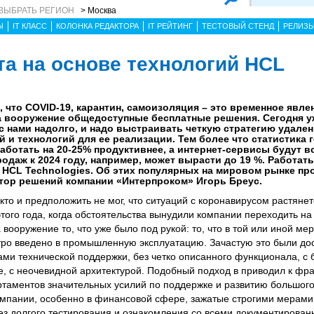
ВЫБРАТЬ РЕГИОН
> Москва
Ы
IT КЛАСС
КОЛОНКА РЕДАКТОРА
IT РЕЙТИНГ
ТЕСТОВЫЙ СТЕНД
РЕЛИЗ
та на основе технологий HCL
, что COVID-19, карантин, самоизоляция – это временное явле
на вооружение общедоступные бесплатные решения. Сегодня у
 с нами надолго, и надо выстраивать четкую стратегию удале
 технологий для ее реализации. Тем более что статистика г
работать на 20-25% продуктивнее, а интернет-сервисы будут в
одаж к 2024 году, например, может вырасти до 19 %. Работать
HCL Technologies. Об этих популярных на мировом рынке пр
тор решений компании «Интерпроком» Игорь Бреус.
о и предположить не мог, что ситуаций с коронавирусом растянет
того года, когда обстоятельства вынудили компании переходить н
вооружение то, что уже было под рукой: то, что в той или иной мер
тро введено в промышленную эксплуатацию. Зачастую это были д
ми технической поддержки, без четко описанного функционала, с 
, с неочевидной архитектурой. Подобный подход в приводил к фр
таментов значительных усилий по поддержке и развитию большого
омпании, особенно в финансовой сфере, зажатые строгими мерами
ез долгого тестирования и ознакомления со всеми документирова