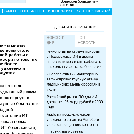
Вопросов больше чем
ответов
Ы
ВИДЕО
ФОТОГАЛЕРЕЯ
ИНФОГРАФИКА
КАТАЛОГ КОМПАНИЙ
ДОБАВИТЬ КОМПАНИЮ
НОВОСТИ
ТОП-
ДНЯ
НОВОСТИ
ние и можно
же всем стало
Технологии на страже природы:
нной работы с
в Подмосковье ИИ и дроны
оворит о том, что
впервые помогли оштрафовать
се более
владельца участка за борщевик
 удаленно и
одуктах
«Перспективный мониторинг»
зафиксировал крупную утечку
медицинских данных россиян в
ся на столь
июле
а уделанный режим
Российский рынок ПО для ИИ
е развернуто в
достигнет 95 млрд рублей к 2030
оступные бесплатные
году
бедной
Apple на несколько часов
агментации ИТ-
удалила Telegram из App Store
 числа новых
из-за запрещенного контента
 ИТ-безопасности,
«Тантор Лабс» стала
нными функциями.