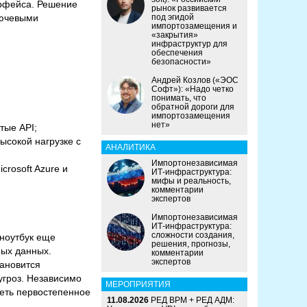
ерфейса. Решение
рынок развивается
лючевыми
под эгидой
импортозамещения и
«закрытия»
инфраструктур для
обеспечения
безопасности»
Андрей Козлов («ЭОС
Софт»): «Надо четко
понимать, что
обратной дороги для
импортозамещения
нет»
тые API;
ысокой нагрузке с
АНАЛИТИКА
Импортонезависимая
rosoft Azure и
ИТ-инфраструктура:
мифы и реальность,
комментарии
экспертов
Импортонезависимая
ИТ-инфраструктура:
сложности создания,
 ноутбук еще
решения, прогнозы,
ных данных.
комментарии
экспертов
тановится
угроз. Независимо
МЕРОПРИЯТИЯ
меть первостепенное
11.08.2026
РЕД ВРМ + РЕД АДМ: