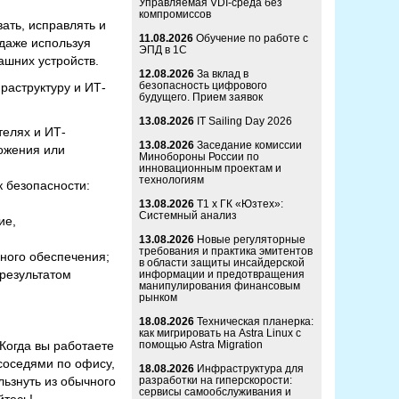
Управляемая VDI-среда без
компромиссов
ать, исправлять и
11.08.2026
Обучение по работе с
 даже используя
ЭПД в 1С
ашних устройств.
12.08.2026
За вклад в
безопасность цифрового
раструктуру и ИТ-
будущего. Прием заявок
13.08.2026
IT Sailing Day 2026
елях и ИТ-
13.08.2026
Заседание комиссии
ожения или
Минобороны России по
инновационным проектам и
технологиям
 безопасности:
13.08.2026
Т1 x ГК «Юзтех»:
Системный анализ
ие,
13.08.2026
Новые регуляторные
требования и практика эмитентов
много обеспечения;
в области защиты инсайдерской
 результатом
информации и предотвращения
манипулирования финансовым
рынком
18.08.2026
Техническая планерка:
как мигрировать на Astra Linux с
 Когда вы работаете
помощью Astra Migration
соседями по офису,
18.08.2026
Инфраструктура для
льзнуть из обычного
разработки на гиперскорости:
сервисы самообслуживания и