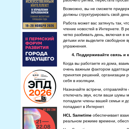
рабочего ритма, перестать просы
Возможно, вы не сможете придерж
должны структурировать свой день
Работа может вас затянуть так, ч
чтение новостей в Интернете. В р
четко разбивать день, включая в 
детьми или выделите свободное в
упражнения.
4.
Поддерживайте связь и 
Когда вы работаете из дома, вза
очень важным фактором адаптации
принятия решений, организации ра
себя в изоляции.
Назначайте встречи, отправляйте
отключать звук, если ваши шумы м
попадали члены вашей семьи и до
попадают в Интернет.
HCL
Sametime
обеспечивает взаи
реальном режиме времени, обесп