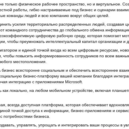
не только физическое рабочее пространство, но и виртуальное. Со
стной работы, гибко настраиваемые под бизнес и сценарии взаим
ные команды людей и всю компанию вокруг общих целей.
инить усилия территориально распределенных людей, создавая 
, от командного сотрудничества до глобального обмена информац
ысокоэффективную цифровую рабочую среду, которая помогает мо
ии, чтобы преумножать интеллектуальный капитал организации и д
вигатором и единой точкой входа ко всем цифровым ресурсам, нов
и, чтобы повысить информированность сотрудников по всем важны
 любого местоположения.
ь бизнес всесторонне социальным и обеспечить всестороннее вза
 социальную бизнес-платформу вашей компании благодаря интегра
чая интеграцию с приложениями Microsoft.
ь как локально, на любом мобильном устройстве, включая планшеты
ная, всегда доступная платформа, которая обеспечивает вдохнов
диной точкой доступа к информации, бизнес-приложениям и сервис
 с потребностями бизнеса.
создавать, управлять, упрощать и интегрировать ваши процессы в у