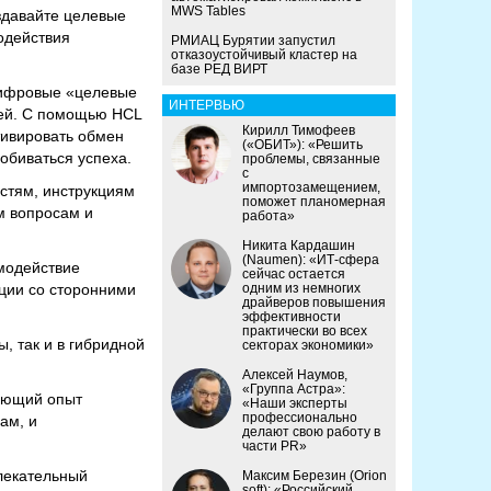
MWS Tables
здавайте целевые
одействия
РМИАЦ Бурятии запустил
отказоустойчивый кластер на
базе РЕД ВИРТ
цифровые «целевые
ИНТЕРВЬЮ
ией. С помощью HCL
Кирилл Тимофеев
тивировать обмен
(«ОБИТ»): «Решить
обиваться успеха.
проблемы, связанные
с
импортозамещением,
остям, инструкциям
поможет планомерная
м вопросам и
работа»
Никита Кардашин
(Naumen): «ИТ-сфера
имодействие
сейчас остается
ции со сторонними
одним из немногих
драйверов повышения
эффективности
практически во всех
, так и в гибридной
секторах экономики»
Алексей Наумов,
«Группа Астра»:
ляющий опыт
«Наши эксперты
профессионально
ам, и
делают свою работу в
части PR»
влекательный
Максим Березин (Orion
soft): «Российский