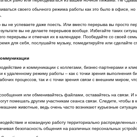
паться рано или переодеваться из вашей ночной пижамы. Не сдава
иваться своего обычного режима работы как это было в офисе, но 
.
то вы не успеваете даже поесть. Или вместо перерыва вы просто п
езультате вы не делаете перерывов вообще. Избегайте таких ситуац
него перерывы и отмечая их в календаре. Пообедайте со своей сем
ремя для себя, послушайте музыку, помедитируйте или сделайте 
коммуникации
имодействие и коммуникации с коллегами, бизнес-партнерами и кли
 к удаленному режиму работы – как с точки зрения выполнения би
бочих процессов, так и с точки зрения связи с внешним миром, чт
 сообщения или обменивайтесь файлами, оставайтесь на связи. И 
огут помешать другим участникам сеанса связи. Следите, чтобы в 
машние животные, ведь очень часто возникают курьезные ситуации
модействие и командную работу территориально распределенных 
ечивая безопасность общения на различных персональных устройс