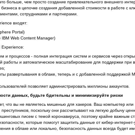
это больше, чем просто создание привлекательного внешнего инт
бизнеса в цепочке создания добавленной стоимости в работе с к
иентами, сотрудниками и партнерами.
rience входят:
here Portal)
е IBM Web Content Manager)
 Experience:
м и процессов - полная интеграция систем и сервисов через откры
й работы и автоматическое масштабирование для поддержки при в
es;
ы развертывания в облаке, теперь и с добавленной поддержкой Mic
пользователей позволяет администрировать миллионы аккаунтов.
ности данных, будьте бдительны и минимизируйте риски
чает, что вы не являетесь мишенью для хакеров. Ваш компьютер или
преступников, поскольку они рассчитывают на легкую добычу цен
шинговых писем с темой коронавируса, поэтому крайне важным с
зопасности, которые помогут защитить данные от кибер-интернет-
жения в облаке или локально, безопасность данных всегда будет и