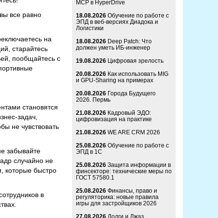
йтесь!
MCP в HyperDrive
вы все равно
18.08.2026
Обучение по работе с
ЭПД в веб-версиях Диадока и
Логистики
ереключаетесь на
18.08.2026
Deep Patch: Что
должен уметь ИБ-инженер
ий, старайтесь
ьей, пообщайтесь с
19.08.2026
Цифровая зрелость
спортивные
20.08.2026
Как использовать MIG
и GPU-Sharing на примерах
20.08.2026
Города Будущего
2026. Пермь
ентами становятся
21.08.2026
Кадровый ЭДО:
знес-задач,
цифровизация на практике
обы не чувствовать
21.08.2026
WE ARE CRM 2026
25.08.2026
Обучение по работе с
не забывайте
ЭПД в 1С
кадр случайно не
25.08.2026
Защита информации в
, которые быстро
финсекторе: технические меры по
ГОСТ 57580.1
25.08.2026
Финансы, право и
сотрудников в
регуляторика: новые правила
игры для застройщиков 2026
твах.
27.08.2026
Долги и Джаз.