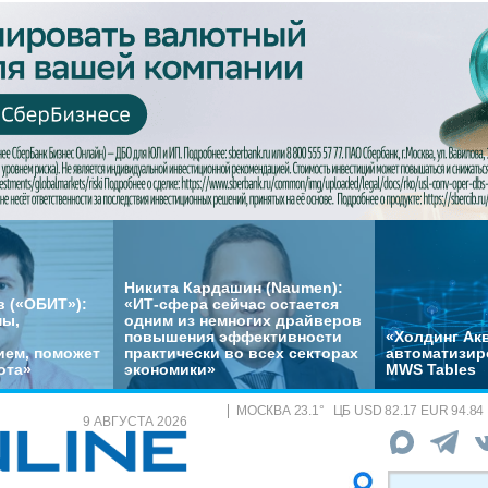
Никита Кардашин (Naumen):
 («ОБИТ»):
«ИТ-сфера сейчас остается
мы,
одним из немногих драйверов
повышения эффективности
«Холдинг Акв
ем, поможет
практически во всех секторах
автоматизир
ота»
экономики»
MWS Tables
МОСКВА
23.1
°
ЦБ
USD 82.17 EUR 94.84
9 АВГУСТА 2026