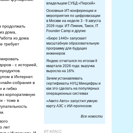
владельцем СУБД «Персей»
Основные ИТ-конференции и
мероприятия по цифровизации
в Москве на неделе 3 - 9 августа
в продолжать
2026 года: ИТ-Пикник, Такси, IT
Founder Camp и другие
из дома,
Работа из дома
«Бюро 1440» запускает
масштабную образовательную
е требует
программу для будущих
инженеров
рмировать
Яндекс отчитался по итогам II
оров - с историей,
квартала 2026 года: выручка
продуктов.
выросла на 16%
упом в Интернет.
Зачем устанавливать
онлайн-собрания в
сертификаты НУЦ Минцифры и
и и гибко
как это сделать на популярных
операционных системах
ез корпоративную
и - тоже в
«Авито Авто» запустил умную
тупательность
карту АЗС с ИИ-прогнозом
ии.
Все новости
вого
о лет
ИТ-КЛАСС