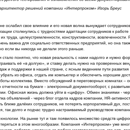
архитектор решений компании «Интерпроком» Игорь Бреус
не ослабил свое влияние и его новая волна вынуждает сотруднико
зации столкнулись с трудностями адаптации сотрудников к работе 
их труда, целеустремленности, конструктивности, вовлеченности. 
чень важна для социально ответственных предприятий, но она такж
о если вы никогда не делали этого раньше.
 стало понятно, что новая реальность с нами надолго и нужно фо
раивать её «в долгую», и ставку делать нужно на проверенных венд
ж и поддержки в нашей стране, с ясным видением пути развития 
 убрать из офиса, отдать им компьютер и обеспечить хорошим дост
боты коллектива. Вместо обсуждений в переговорных комнатах – 
 отчетности на бумаге - электронный документооборот, с развитым
ми. Офисная жизнь должна уйти в «цифру». Обмен знаниями - чер
лка объявлений - через блог отдела кадров компании, HR-активност
ь ближе далёких сотрудников, не потерять корпоративный дух, пос
ия, так долго и подчас трудно настраиваемый руководством компан
нологии. На рынке тут и там появилось множество средств цифро
потеряться в этом многообразии. Компания «Интерпроком» уже мног