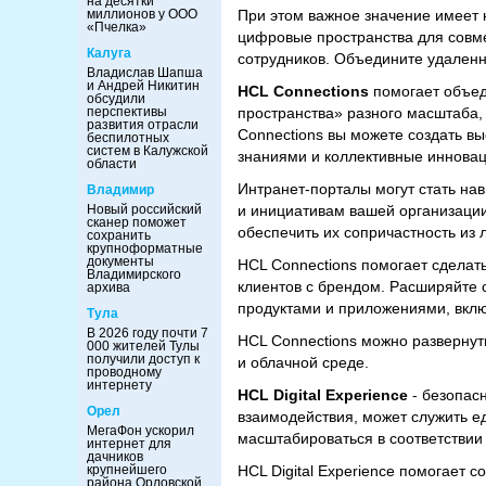
на десятки
миллионов у ООО
При этом важное значение имеет 
«Пчелка»
цифровые пространства для совме
Калуга
сотрудников. Объедините удален
Владислав Шапша
и Андрей Никитин
HCL Connections
помогает объед
обсудили
перспективы
пространства» разного масштаба
развития отрасли
Connections вы можете создать в
беспилотных
систем в Калужской
знаниями и коллективные инновац
области
Интранет-порталы могут стать на
Владимир
Новый российский
и инициативам вашей организаци
сканер поможет
обеспечить их сопричастность из
сохранить
крупноформатные
документы
HCL Connections помогает сделат
Владимирского
клиентов с брендом. Расширяйте
архива
продуктами и приложениями, вклю
Тула
В 2026 году почти 7
HCL Connections можно развернут
000 жителей Тулы
получили доступ к
и облачной среде.
проводному
интернету
HCL
Digital
Experience
- безопас
Орел
взаимодействия, может служить е
МегаФон ускорил
масштабироваться в соответствии
интернет для
дачников
крупнейшего
HCL Digital Experience помогает 
района Орловской