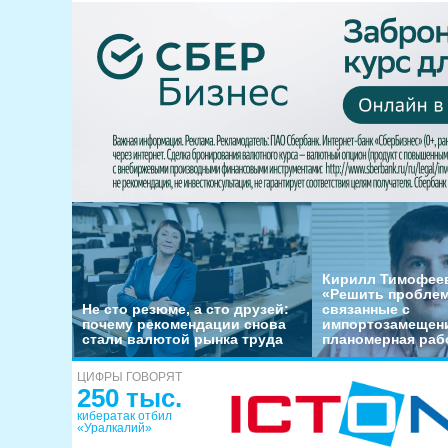
Кирилл Тимофеев
«Решить пробле
Не сто резюме, а сто друзей:
связанные с
почему рекомендации снова
импортозамещени
стали валютой рынка труда
планомерная раб
ЦИФРЫ ГОВОРЯТ
250 тыс.
кибератак отбил
«Уралкалий»