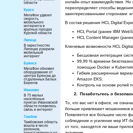
онлайн-опыт взаимодействия. Но 
области
переопределяет способы ведения 
Курск
заинтересованными сторонами: кл
МегаФон удвоил
скорость
мобильного
В состав решения HCL Digital Expe
интернета в
крупных городах
HCL Portal (ранее IBM WebSp
Курской области
HCL Content Manager (ране
Липецк
В окрестностях
Ключевые возможности HCL Digital
Липецка ускорили
мобильный
Бесшовная интеграция систе
интернет
99,99 % времени безотказно
Брянск
помощью Docker и Kubernet
МегаФон обновил
оборудование от
Гибкие расширенные вариант
центра Брянска до
Amazon EKS;
отдаленных Белых
Берегов
Контроль на основе ролей 
Иваново
2.
Позаботьтесь о безопас
В 75 малых
населённых
пунктах Ивановской
То, что вас нет в офисе, не озна
области появились
больше привлекают мошенников и 
связь и интернет
Появляется все большее число фи
Тамбов
соблюдение и усиление мер ИТ-бе
Тамбовская область
вошла в число
от того, находятся ли ваши прило
регионов,
значение.
представленных на