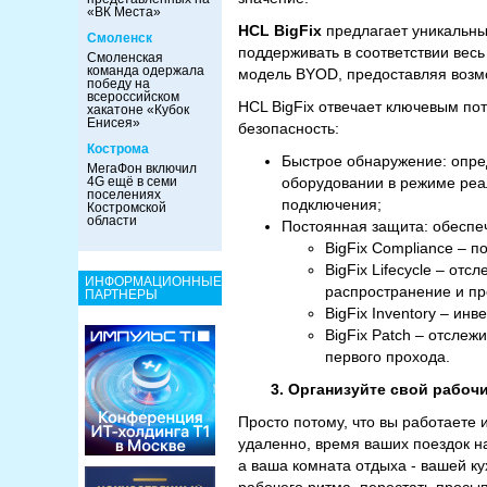
«ВК Места»
HCL BigFix
предлагает уникальны
Смоленск
поддерживать в соответствии весь
Смоленская
команда одержала
модель BYOD, предоставляя возмо
победу на
всероссийском
HCL BigFix отвечает ключевым по
хакатоне «Кубок
Енисея»
безопасность:
Кострома
Быстрое обнаружение: опре
МегаФон включил
4G ещё в семи
оборудовании в режиме реа
поселениях
подключения;
Костромской
области
Постоянная защита: обеспе
BigFix Compliance – п
BigFix Lifecycle – от
ИНФОРМАЦИОННЫЕ
распространение и пр
ПАРТНЕРЫ
BigFix Inventory – ин
BigFix Patch – отслеж
первого прохода.
3.
Организуйте свой рабочи
Просто потому, что вы работаете 
удаленно, время ваших поездок н
а ваша комната отдыха - вашей ку