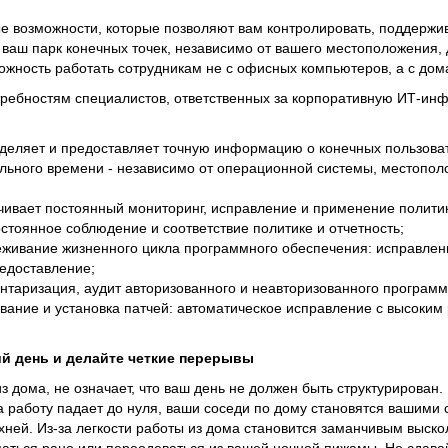
е возможности, которые позволяют вам контролировать, поддержив
 ваш парк конечных точек, независимо от вашего местоположения,
жность работать сотрудникам не с офисных компьютеров, а с дом
требностям специалистов, ответственных за корпоративную ИТ-инф
деляет и предоставляет точную информацию о конечных пользоват
льного времени - независимо от операционной системы, местопол
чивает постоянный мониторинг, исправление и применение политик
остоянное соблюдение и соответствие политике и отчетность;
слеживание жизненного цикла программного обеспечения: исправлен
едоставление;
вентаризация, аудит авторизованного и неавторизованного програм
ивание и установка патчей: автоматическое исправление с высоким
й день и делайте четкие перерывы
из дома, не означает, что ваш день не должен быть структурирован.
а работу падает до нуля, ваши соседи по дому становятся вашими 
хней. Из-за легкости работы из дома становится заманчивым выско