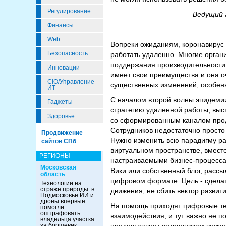
Регулирование
Ведущий 
Финансы
Web
Вопреки ожиданиям, коронавирус 
Безопасность
работать удаленно. Многие органи
поддержания производительности 
Инновации
имеет свои преимущества и она о
CIO/Управление
существенных изменений, особенн
ИТ
С началом второй волны эпидемии
Гаджеты
стратегию удаленной работы, выст
Здоровье
со сформированным каналом прода
Сотрудников недостаточно просто
Продвижение
Нужно изменить всю парадигму ра
сайтов СПб
виртуальном пространстве, вместо
РЕГИОНЫ
настраиваемыми бизнес-процесса
Московская
Вики или собственный блог, рассы
область
цифровом формате. Цель - сделат
Технологии на
страже природы: в
движения, не сбить вектор развит
Подмосковье ИИ и
дроны впервые
На помощь приходят цифровые тех
помогли
оштрафовать
взаимодействия, и тут важно не 
владельца участка
за борщевик