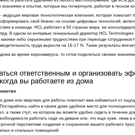
ность работать удаленно из любого местоположения, где есть дост
 знаниями и опытом, которые мы почерпнули, работая в тесном ко
 - ведущая мировая технологическая компания, которая помогает 
сформировать свой бизнес на основе цифровых технологий, вклю
ствия в команде. HCL работает в 50 странах мира, ее консолидиро
млрд. В одном из интервью генеральный директор HCL Technologies
 с какими-либо серьезными трудностями при переходе сотрудников
зводительность труда выросла на 16-17 %. Такие результаты впеча
 дома во время коронавируса, то готов поделиться своими знаниям
аваться ответственным и организовать 
когда вы работаете из дома
ранство
м доме или квартире для работы помогает вам избавиться от ощущ
 Постарайтесь найти в своем доме удобное место для полноценного
, а также стул, на котором вы можете удобно сидеть в течение д
еобходимости работать сидя на диване или, что еще хуже, лежа в 
осрочной перспективе создание и сохранение вашего рабочего прос
жилых и спальных помещений.