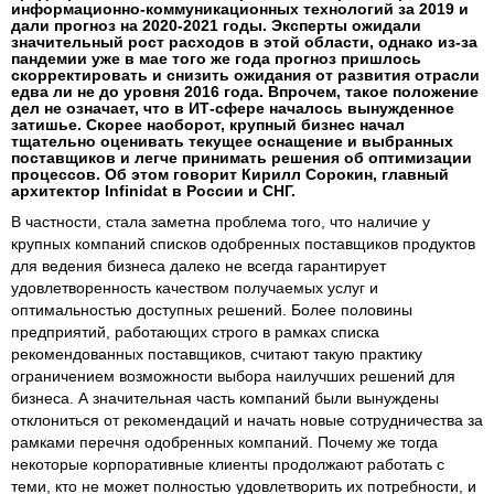
информационно-коммуникационных технологий за 2019 и
дали прогноз на 2020-2021 годы. Эксперты ожидали
значительный рост расходов в этой области, однако из-за
пандемии уже в мае того же года прогноз пришлось
скорректировать и снизить ожидания от развития отрасли
едва ли не до уровня 2016 года. Впрочем, такое положение
дел не означает, что в ИТ-сфере началось вынужденное
затишье. Скорее наоборот, крупный бизнес начал
тщательно оценивать текущее оснащение и выбранных
поставщиков и легче принимать решения об оптимизации
процессов. Об этом говорит Кирилл Сорокин, главный
архитектор Infinidat в России и СНГ.
В частности, стала заметна проблема того, что наличие у
крупных компаний списков одобренных поставщиков продуктов
для ведения бизнеса далеко не всегда гарантирует
удовлетворенность качеством получаемых услуг и
оптимальностью доступных решений. Более половины
предприятий, работающих строго в рамках списка
рекомендованных поставщиков, считают такую практику
ограничением возможности выбора наилучших решений для
бизнеса. А значительная часть компаний были вынуждены
отклониться от рекомендаций и начать новые сотрудничества за
рамками перечня одобренных компаний. Почему же тогда
некоторые корпоративные клиенты продолжают работать с
теми, кто не может полностью удовлетворить их потребности, и