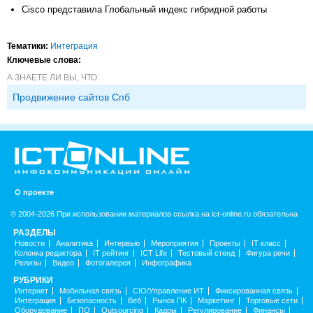
Cisco представила Глобальный индекс гибридной работы
Тематики:
Интеграция
Ключевые слова:
А ЗНАЕТЕ ЛИ ВЫ, ЧТО:
Продвижение сайтов Спб
О проекте
© 2004-2026 При использовании материалов ссылка на ict-online.ru обязательна
РАЗДЕЛЫ
Новости
Аналитика
Интервью
Мероприятия
Проекты
IT класс
Колонка редактора
IT рейтинг
ICT Life
Тестовый стенд
Фигура речи
Релизы
Видео
Фотогалерея
Инфографика
РУБРИКИ
Интернет
Мобильная связь
CIO/Управление ИТ
Фиксированная связь
Интеграция
Безопасность
Веб
Рынок ПК
Маркетинг
Торговые сети
Оборудование
ПО
Outsourcing
Кадры
Регулирование
Финансы