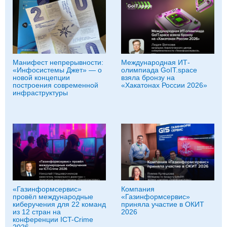
Манифест непрерывности:
Международная ИТ-
«Инфосистемы Джет» — о
олимпиада GoIT.space
новой концепции
взяла бронзу на
построения современной
«Хакатонах России 2026»
инфраструктуры
«Газинформсервис»
Компания
провёл международные
«Газинформсервис»
киберучения для 22 команд
приняла участие в ОКИТ
из 12 стран на
2026
конференции ICT-Crime
2026