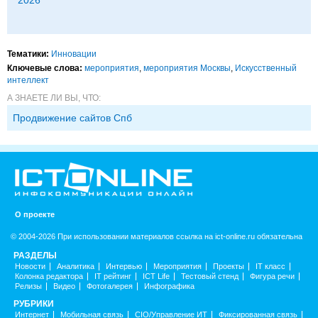
Тематики:
Инновации
Ключевые слова:
мероприятия
,
мероприятия Москвы
,
Искусственный
интеллект
А ЗНАЕТЕ ЛИ ВЫ, ЧТО:
Продвижение сайтов Спб
О проекте
© 2004-2026 При использовании материалов ссылка на ict-online.ru обязательна
РАЗДЕЛЫ
Новости
Аналитика
Интервью
Мероприятия
Проекты
IT класс
Колонка редактора
IT рейтинг
ICT Life
Тестовый стенд
Фигура речи
Релизы
Видео
Фотогалерея
Инфографика
РУБРИКИ
Интернет
Мобильная связь
CIO/Управление ИТ
Фиксированная связь