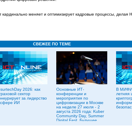
кт кардинально меняет и оптимизирует кадровые процессы, делая
СВЕЖЕЕ ПО ТЕМЕ
nsurtechDay 2026: как
Основные ИТ-
В МИФИ
траховой сектор
конференции и
летняя 
онкурирует за лидерство
мероприятия по
криптог
 сфере ИИ
цифровизации в Москве
информ
на неделе 27 июля - 2
безопас
августа 2026 года: Kuber
Community Day, Summer
Digital Fest, Будущее
исследований в
корпорациях и другие