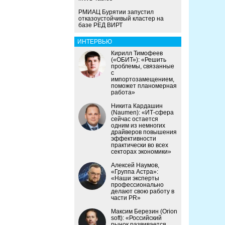
РМИАЦ Бурятии запустил
отказоустойчивый кластер на
базе РЕД ВИРТ
ИНТЕРВЬЮ
Кирилл Тимофеев
(«ОБИТ»): «Решить
проблемы, связанные
с
импортозамещением,
поможет планомерная
работа»
Никита Кардашин
(Naumen): «ИТ-сфера
сейчас остается
одним из немногих
драйверов повышения
эффективности
практически во всех
секторах экономики»
Алексей Наумов,
«Группа Астра»:
«Наши эксперты
профессионально
делают свою работу в
части PR»
Максим Березин (Orion
soft): «Российский
рынок развивается