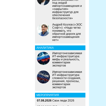
под эгидой
импортозамещения и
«закрытия»
инфраструктур для
обеспечения
безопасности»
Андрей Козлов («ЭОС
Софт»): «Надо четко
понимать, что
обратной дороги для
импортозамещения
нет»
АНАЛИТИКА
Импортонезависимая
ИТ-инфраструктура:
мифы и реальность,
комментарии
экспертов
Импортонезависимая
ИТ-инфраструктура:
сложности создания,
решения, прогнозы,
комментарии
экспертов
МЕРОПРИЯТИЯ
07.08.2026
Свои люди 2026