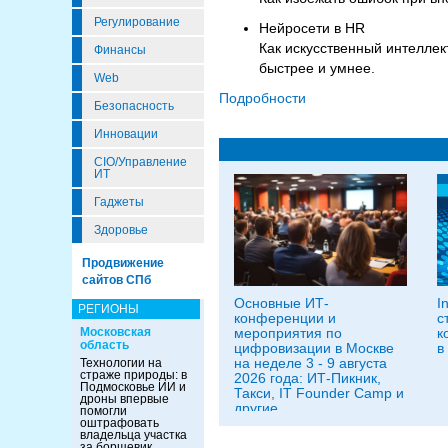
Регулирование
Нейросети в HR
Как искусственный интелле
Финансы
быстрее и умнее.
Web
Подробности
Безопасность
Инновации
CIO/Управление
ИТ
Гаджеты
Здоровье
Продвижение
сайтов СПб
Основные ИТ-
I
РЕГИОНЫ
конференции и
с
Московская
мероприятия по
к
область
цифровизации в Москве
в
на неделе 3 - 9 августа
Технологии на
страже природы: в
2026 года: ИТ-Пикник,
Подмосковье ИИ и
Такси, IT Founder Camp и
дроны впервые
другие
помогли
оштрафовать
владельца участка
за борщевик