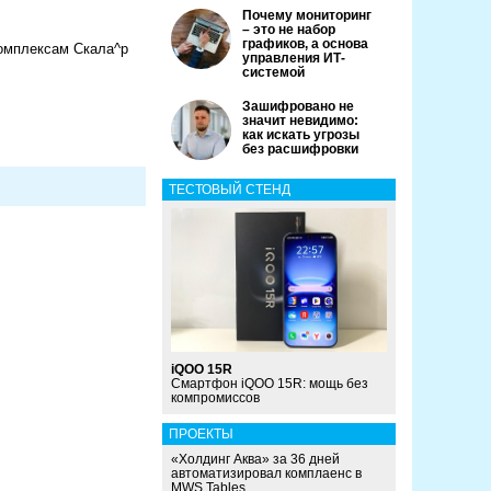
Почему мониторинг
– это не набор
графиков, а основа
омплексам Скала^p
управления ИТ-
системой
Зашифровано не
значит невидимо:
как искать угрозы
без расшифровки
ТЕСТОВЫЙ СТЕНД
iQOO 15R
Смартфон iQOO 15R: мощь без
компромиссов
ПРОЕКТЫ
«Холдинг Аква» за 36 дней
автоматизировал комплаенс в
MWS Tables