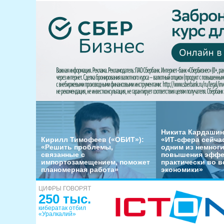
Никита Кардашин
Кирилл Тимофеев («ОБИТ»):
«ИТ-сфера сейча
«Решить проблемы,
одним из немног
связанные с
повышения эффе
импортозамещением, поможет
практически во в
планомерная работа»
экономики»
ЦИФРЫ ГОВОРЯТ
250 тыс.
кибератак отбил
«Уралкалий»