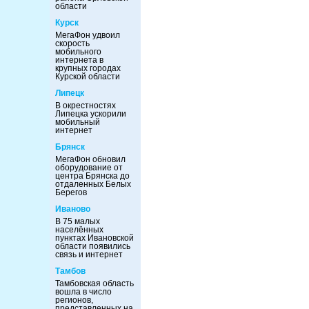
области
Курск
МегаФон удвоил
скорость
мобильного
интернета в
крупных городах
Курской области
Липецк
В окрестностях
Липецка ускорили
мобильный
интернет
Брянск
МегаФон обновил
оборудование от
центра Брянска до
отдаленных Белых
Берегов
Иваново
В 75 малых
населённых
пунктах Ивановской
области появились
связь и интернет
Тамбов
Тамбовская область
вошла в число
регионов,
представленных на