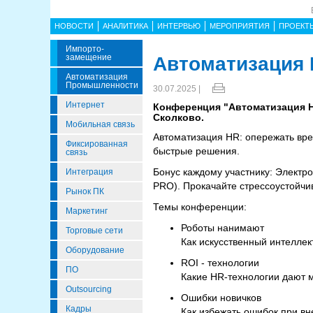
НОВОСТИ
АНАЛИТИКА
ИНТЕРВЬЮ
МЕРОПРИЯТИЯ
ПРОЕКТ
Импорто­
Замещение
Автоматизация 
Автоматизация
Промышленности
30.07.2025 |
Интернет
Конференция "Автоматизация HR
Сколково.
Мобильная связь
Автоматизация HR: опережать вре
Фиксированная
быстрые решения.
связь
Бонус каждому участнику: Электр
Интеграция
PRO). Прокачайте стрессоустойчив
Рынок ПК
Темы конференции:
Маркетинг
Роботы нанимают
Торговые сети
Как искусственный интеллек
Оборудование
ROI - технологии
ПО
Какие HR-технологии дают 
Outsourcing
Ошибки новичков
Кадры
Как избежать ошибок при в