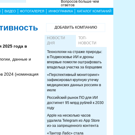
Вопросов больше чем
ответов
Ы
ВИДЕО
ФОТОГАЛЕРЕЯ
ИНФОГРАФИКА
КАТАЛОГ КОМПАНИЙ
ктивность
ДОБАВИТЬ КОМПАНИЮ
НОВОСТИ
ТОП-
ДНЯ
НОВОСТИ
 2025 года в
Технологии на страже природы:
в Подмосковье ИИ и дроны
логии, данные и
впервые помогли оштрафовать
владельца участка за борщевик
ов 2024 (номинация
«Перспективный мониторинг»
зафиксировал крупную утечку
медицинских данных россиян в
июле
Российский рынок ПО для ИИ
достигнет 95 млрд рублей к 2030
году
Apple на несколько часов
удалила Telegram из App Store
из-за запрещенного контента
«Тантор Лабс» стала