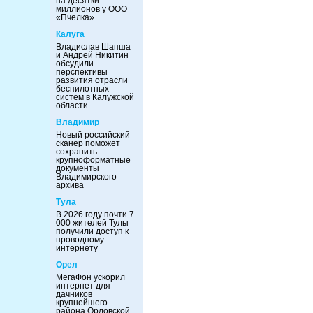
на десятки
миллионов у ООО
«Пчелка»
Калуга
Владислав Шапша
и Андрей Никитин
обсудили
перспективы
развития отрасли
беспилотных
систем в Калужской
области
Владимир
Новый российский
сканер поможет
сохранить
крупноформатные
документы
Владимирского
архива
Тула
В 2026 году почти 7
000 жителей Тулы
получили доступ к
проводному
интернету
Орел
МегаФон ускорил
интернет для
дачников
крупнейшего
района Орловской