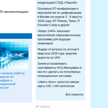
владельцем СУБД «Персей»
Основные ИТ-конференции и
 HR-автоматизацию
мероприятия по цифровизации
в Москве на неделе 3 - 9 августа
2026 года: ИТ-Пикник, Такси, IT
Founder Camp и другие
«Бюро 1440» запускает
масштабную образовательную
программу для будущих
инженеров
Яндекс отчитался по итогам II
квартала 2026 года: выручка
выросла на 16%
Зачем устанавливать
сертификаты НУЦ Минцифры и
как это сделать на популярных
 начала работу
операционных системах
школа по
рафии и
«Авито Авто» запустил умную
ационной
карту АЗС с ИИ-прогнозом
ности
Все новости
ИТ-КЛАСС