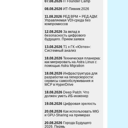
07.08.2026
IT Founder Camp
08.08.2026
ИТ-Пикник 2026
11.08.2026
РЕД ВРМ + РЕД АДМ:
Управляемая VDI-среда без
компромиссов
12.08.2026
За вклад в
безопасность цифрового
будущего. Прием заявок
13.08.2026
Т1 x ГК «Юзтех»:
Системный анализ
18.08.2026
Техническая планерка:
как мигрировать на Astra Linux с
помощью Astra Migration
18.08.2026
Инфраструктура для
разработки на гиперскорости:
сервисы самообслуживания и
MCP в HyperDrive
18.08.2026
Deep Patch: Что
должен уметь ИБ-инженер
19.08.2026
Цифровая зрелость
20.08.2026
Как использовать MIG
и GPU-Sharing на примерах
20.08.2026
Города Будущего
2026. Пермь