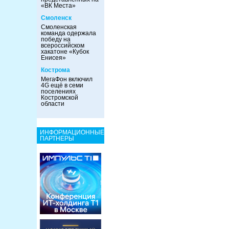
«ВК Места»
Смоленск
Смоленская
команда одержала
победу на
всероссийском
хакатоне «Кубок
Енисея»
Кострома
МегаФон включил
4G ещё в семи
поселениях
Костромской
области
ИНФОРМАЦИОННЫЕ
ПАРТНЕРЫ