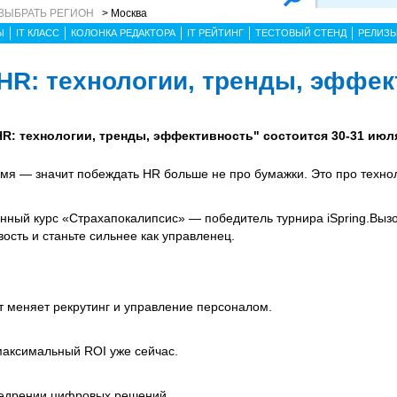
ВЫБРАТЬ РЕГИОН
> Москва
Ы
IT КЛАСС
КОЛОНКА РЕДАКТОРА
IT РЕЙТИНГ
ТЕСТОВЫЙ СТЕНД
РЕЛИЗ
HR: технологии, тренды, эффе
: технологии, тренды, эффективность" состоится 30-31 июля
мя — значит побеждать HR больше не про бумажки. Это про техно
онный курс «Страхапокалипсис» — победитель турнира iSpring.Выз
ость и станьте сильнее как управленец.
т меняет рекрутинг и управление персоналом.
максимальный ROI уже сейчас.
недрении цифровых решений.