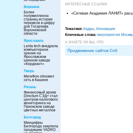
ИНТЕРЕСНЫЕ ССЫЛКИ
Воронеж
Более
«Сетевая Академия ЛАНИТ» расш
полумиллиона
страниц истории
перевели в цифру
для Госархива
Тематики:
Кадры
,
Инновации
Воронежской
области
Ключевые слова:
мероприятия Москв
Ярославль
А ЗНАЕТЕ ЛИ ВЫ, ЧТО:
Lenta tech внедрила
компьютерное
Продвижение сайтов Спб
зрение на
Ярославском
шинном заводе
«Кордиант»
Тверь
МегаФон обновил
сеть в Кашине
Рязань
Финансовый архив
Directum СЭД+ стал
центром налогового
мониторинга на
Приокском заводе
цветных металлов
Белгород
Минцифры
Белгорода закупила
продукцию YADRO