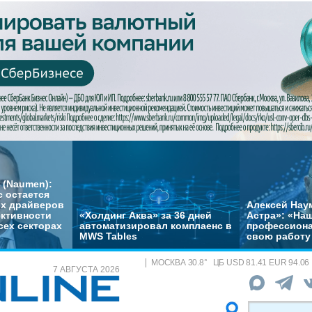
 (Naumen):
с остается
их драйверов
Алексей Нау
ктивности
«Холдинг Аква» за 36 дней
Астра»: «На
сех секторах
автоматизировал комплаенс в
профессиона
MWS Tables
свою работу 
МОСКВА
30.8
°
ЦБ
USD 81.41 EUR 94.06
7 АВГУСТА 2026