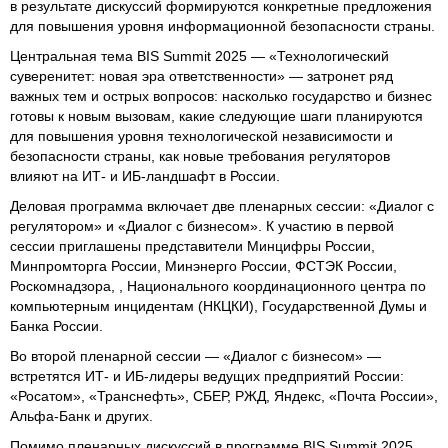
в результате дискуссий формируются конкретные предложения
для повышения уровня информационной безопасности страны.
Центральная тема BIS Summit 2025 — «Технологический
суверенитет: новая эра ответственности» — затронет ряд
важных тем и острых вопросов: насколько государство и бизнес
готовы к новым вызовам, какие следующие шаги планируются
для повышения уровня технологической независимости и
безопасности страны, как новые требования регуляторов
влияют на ИТ- и ИБ-ландшафт в России.
Деловая программа включает две пленарных сессии: «Диалог с
регулятором» и «Диалог с бизнесом». К участию в первой
сессии приглашены представители Минцифры России,
Минпромторга России, Минэнерго России, ФСТЭК России,
Роскомнадзора, , Национального координационного центра по
компьютерным инцидентам (НКЦКИ), Государственной Думы и
Банка России.
Во второй пленарной сессии — «Диалог с бизнесом» —
встретятся ИТ- и ИБ-лидеры ведущих предприятий России:
«Росатом», «Транснефть», СБЕР, РЖД, Яндекс, «Почта России»,
Альфа-Банк и других.
Помимо пленарных дискуссий в программе BIS Summit 2025