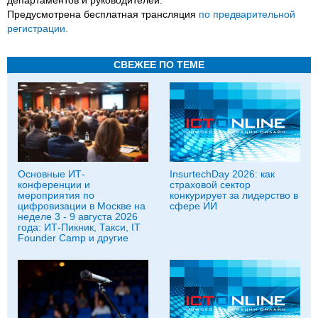
Предусмотрена бесплатная трансляция
по предварительной
регистрации.
СВЕЖЕЕ ПО ТЕМЕ
Основные ИТ-
InsurtechDay 2026: как
конференции и
страховой сектор
мероприятия по
конкурирует за лидерство в
цифровизации в Москве на
сфере ИИ
неделе 3 - 9 августа 2026
года: ИТ-Пикник, Такси, IT
Founder Camp и другие