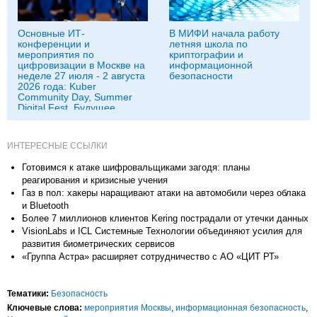
Основные ИТ-
В МИФИ начала работу
конференции и
летняя школа по
мероприятия по
криптографии и
цифровизации в Москве на
информационной
неделе 27 июля - 2 августа
безопасности
2026 года: Kuber
Community Day, Summer
Digital Fest, Будущее
исследований в
корпорациях и другие
ИНТЕРЕСНЫЕ ССЫЛКИ
Готовимся к атаке шифровальщиками загодя: планы
реагирования и кризисные учения
Газ в пол: хакеры наращивают атаки на автомобили через облака
и Bluetooth
Более 7 миллионов клиентов Kering пострадали от утечки данных
VisionLabs и ICL Системные Технологии объединяют усилия для
развития биометрических сервисов
«Группа Астра» расширяет сотрудничество с АО «ЦИТ РТ»
Тематики:
Безопасность
Ключевые слова:
мероприятия Москвы
,
информационная безопасность
,