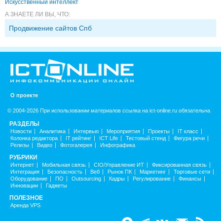
Искусственный интеллект
А ЗНАЕТЕ ЛИ ВЫ, ЧТО:
Продвижение сайтов Спб
О проекте
© 2004-2026 При использовании материалов ссылка на ict-online.ru обязательна
РАЗДЕЛЫ
Новости
Аналитика
Интервью
Мероприятия
Проекты
IT класс
Колонка редактора
IT рейтинг
ICT Life
Тестовый стенд
Фигура речи
Релизы
Видео
Фотогалерея
Инфографика
РУБРИКИ
Интернет
Мобильная связь
CIO/Управление ИТ
Фиксированная связь
Интеграция
Безопасность
Веб
Рынок ПК
Маркетинг
Торговые сети
Оборудование
ПО
Outsourcing
Кадры
Регулирование
Финансы
Инновации
Гаджеты
ПОЛЕЗНОЕ
Аренда VPS