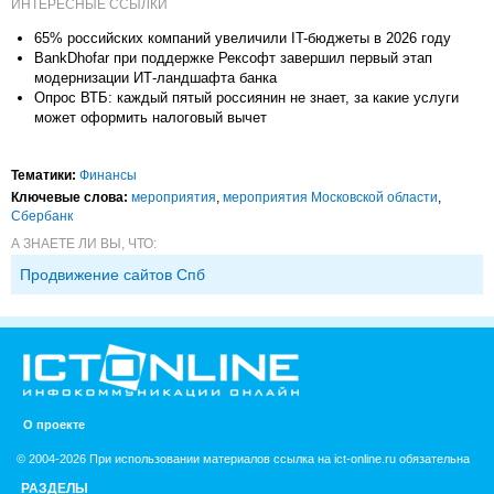
ИНТЕРЕСНЫЕ ССЫЛКИ
65% российских компаний увеличили IT-бюджеты в 2026 году
BankDhofar при поддержке Рексофт завершил первый этап
модернизации ИТ-ландшафта банка
Опрос ВТБ: каждый пятый россиянин не знает, за какие услуги
может оформить налоговый вычет
Тематики:
Финансы
Ключевые слова:
мероприятия
,
мероприятия Московской области
,
Сбербанк
А ЗНАЕТЕ ЛИ ВЫ, ЧТО:
Продвижение сайтов Спб
О проекте
© 2004-2026 При использовании материалов ссылка на ict-online.ru обязательна
РАЗДЕЛЫ