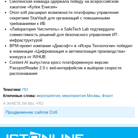
Смоленская команда одержала победу на всероссийском
хакатоне «Кубок Енисея»
Orion soft расширил возможности платформы управления
секретами StarVault для организаций с повышенными
требованиями к ИБ
«Лаборатория Числитель» и SafeTech Lab подтвердили
совместимость решений для безопасного управления ИТ-
инфраструктурой
BPM-проект компании «Диасофт» в «Искра Технологии» победил
в номинации «Цифровизация и автоматизация производства»
конкурса от IN'HUB
Content AI выпустила кросс-платформенную версию
PassportReader 2.0 с веб-интерфейсом и выбором скорости
распознавания
Тематики:
ПО
Ключевые слова:
мероприятия
,
мероприятия Москвы
,
Флант
А ЗНАЕТЕ ЛИ ВЫ, ЧТО:
Продвижение сайтов Спб