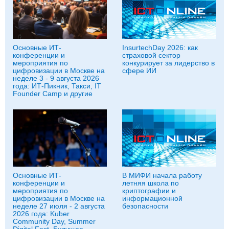
Основные ИТ-
InsurtechDay 2026: как
конференции и
страховой сектор
мероприятия по
конкурирует за лидерство в
цифровизации в Москве на
сфере ИИ
неделе 3 - 9 августа 2026
года: ИТ-Пикник, Такси, IT
Founder Camp и другие
Основные ИТ-
В МИФИ начала работу
конференции и
летняя школа по
мероприятия по
криптографии и
цифровизации в Москве на
информационной
неделе 27 июля - 2 августа
безопасности
2026 года: Kuber
Community Day, Summer
Digital Fest, Будущее