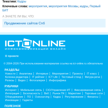
Тематики:
Кадры
Ключевые слова:
мероприятия
,
мероприятия Москвы
,
кадры
,
Первый
БИТ
А ЗНАЕТЕ ЛИ ВЫ, ЧТО:
Продвижение сайтов Спб
О проекте
© 2004-2026 При использовании материалов ссылка на ict-online.ru обязательна
РАЗДЕЛЫ
Новости
Аналитика
Интервью
Мероприятия
Проекты
IT класс
Колонка редактора
IT рейтинг
ICT Life
Тестовый стенд
Фигура речи
Релизы
Видео
Фотогалерея
Инфографика
РУБРИКИ
Интернет
Мобильная связь
CIO/Управление ИТ
Фиксированная связь
Интеграция
Безопасность
Веб
Рынок ПК
Маркетинг
Торговые сети
Оборудование
ПО
Outsourcing
Кадры
Регулирование
Финансы
Инновации
Гаджеты
ПОЛЕЗНОЕ