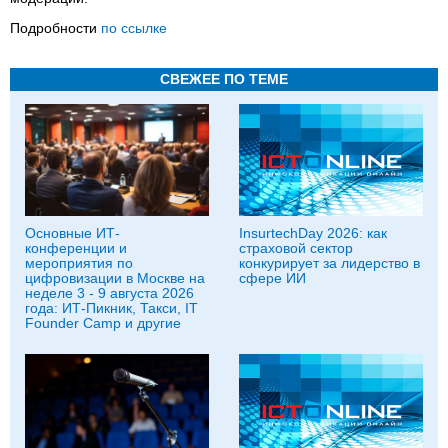
Подробности
по ссылке
СВЕЖЕЕ ПО ТЕМЕ
Основные ИТ-
InsurtechDay 2026: как
конференции и
страховой сектор
мероприятия по
конкурирует за лидерство в
цифровизации в Москве на
сфере ИИ
неделе 3 - 9 августа 2026
года: ИТ-Пикник, Такси, IT
Founder Camp и другие