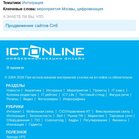
Тематики:
Интеграция
Ключевые слова:
мероприятия Москвы
,
цифровизация
А ЗНАЕТЕ ЛИ ВЫ, ЧТО:
Продвижение сайтов Спб
О проекте
© 2004-2026 При использовании материалов ссылка на ict-online.ru обязательна
РАЗДЕЛЫ
Новости
Аналитика
Интервью
Мероприятия
Проекты
IT класс
Колонка редактора
IT рейтинг
ICT Life
Тестовый стенд
Фигура речи
Релизы
Видео
Фотогалерея
Инфографика
РУБРИКИ
Интернет
Мобильная связь
CIO/Управление ИТ
Фиксированная связь
Интеграция
Безопасность
Веб
Рынок ПК
Маркетинг
Торговые сети
Оборудование
ПО
Outsourcing
Кадры
Регулирование
Финансы
Инновации
Гаджеты
ПОЛЕЗНОЕ
Аренда VPS