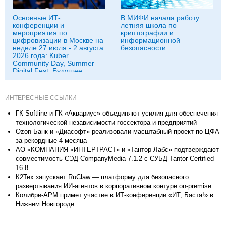
Основные ИТ-
В МИФИ начала работу
конференции и
летняя школа по
мероприятия по
криптографии и
цифровизации в Москве на
информационной
неделе 27 июля - 2 августа
безопасности
2026 года: Kuber
Community Day, Summer
Digital Fest, Будущее
исследований в
корпорациях и другие
ИНТЕРЕСНЫЕ ССЫЛКИ
ГК Softline и ГК «Аквариус» объединяют усилия для обеспечения
технологической независимости госсектора и предприятий
Ozon Банк и «Диасофт» реализовали масштабный проект по ЦФА
за рекордные 4 месяца
АО «КОМПАНИЯ «ИНТЕРТРАСТ» и «Тантор Лабс» подтверждают
совместимость СЭД CompanyMedia 7.1.2 с СУБД Tantor Certified
16.8
К2Тех запускает RuClaw — платформу для безопасного
развертывания ИИ-агентов в корпоративном контуре on-premise
Колибри-АРМ примет участие в ИТ-конференции «ИТ, Баста!» в
Нижнем Новгороде