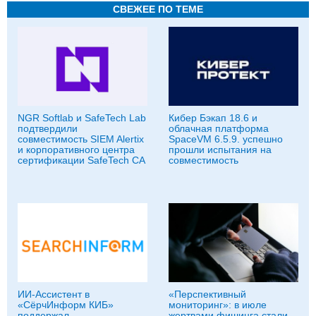
СВЕЖЕЕ ПО ТЕМЕ
NGR Softlab и SafeTech Lab
Кибер Бэкап 18.6 и
подтвердили
облачная платформа
совместимость SIEM Alertix
SpaceVM 6.5.9. успешно
и корпоративного центра
прошли испытания на
сертификации SafeTech CA
совместимость
ИИ-Ассистент в
«Перспективный
«СёрчИнформ КИБ»
мониторинг»: в июле
поддержал
жертвами фишинга стали