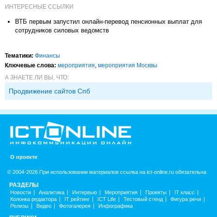
ИНТЕРЕСНЫЕ ССЫЛКИ
ВТБ первым запустил онлайн-перевод пенсионных выплат для
сотрудников силовых ведомств
Тематики:
Финансы
Ключевые слова:
мероприятия
,
мероприятия Москвы
А ЗНАЕТЕ ЛИ ВЫ, ЧТО:
Продвижение сайтов Спб
О проекте
© 2004-2026 При использовании материалов ссылка на ict-online.ru обязательна
РАЗДЕЛЫ
Новости
Аналитика
Интервью
Мероприятия
Проекты
IT класс
Колонка редактора
IT рейтинг
ICT Life
Тестовый стенд
Фигура речи
Релизы
Видео
Фотогалерея
Инфографика