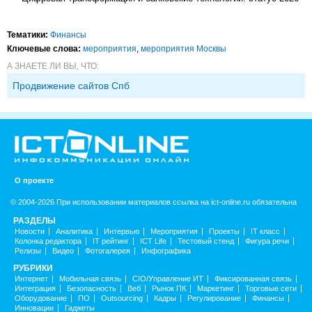
Тематики:
Финансы
Ключевые слова:
мероприятия
,
мероприятия Москвы
А ЗНАЕТЕ ЛИ ВЫ, ЧТО:
Продвижение сайтов Спб
О проекте
© 2004-2026 При использовании материалов ссылка на ict-online.ru обязательна
РАЗДЕЛЫ
Новости
Аналитика
Интервью
Мероприятия
Проекты
IT класс
Колонка редактора
IT рейтинг
ICT Life
Тестовый стенд
Фигура речи
Релизы
Видео
Фотогалерея
Инфографика
РУБРИКИ
Интернет
Мобильная связь
CIO/Управление ИТ
Фиксированная связь
Интеграция
Безопасность
Веб
Рынок ПК
Маркетинг
Торговые сети
Оборудование
ПО
Outsourcing
Кадры
Регулирование
Финансы
Инновации
Гаджеты