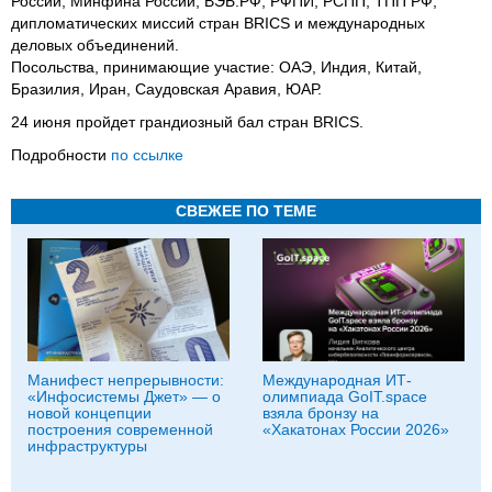
России, Минфина России, ВЭБ.РФ, РФПИ, РСПП, ТПП РФ,
дипломатических миссий стран BRICS и международных
деловых объединений.
Посольства, принимающие участие: ОАЭ, Индия, Китай,
Бразилия, Иран, Саудовская Аравия, ЮАР.
24 июня пройдет грандиозный бал стран BRICS.
Подробности
по ссылке
СВЕЖЕЕ ПО ТЕМЕ
Манифест непрерывности:
Международная ИТ-
«Инфосистемы Джет» — о
олимпиада GoIT.space
новой концепции
взяла бронзу на
построения современной
«Хакатонах России 2026»
инфраструктуры