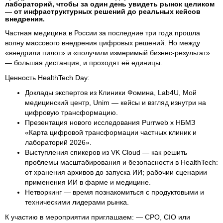
лабораторий, чтобы за один день увидеть рынок целиком
— от инфраструктурных решений до реальных кейсов
внедрения.
Частная медицина в России за последние три года прошла
волну массового внедрения цифровых решений. Но между
«внедрили пилот» и «получили измеримый бизнес-результат»
— большая дистанция, и проходят её единицы.
Ценность HealthTech Day:
Доклады экспертов из Клиники Фомина, Lab4U, Мой
медицинский центр, Unim — кейсы и взгляд изнутри на
цифровую трансформацию.
Презентация нового исследования Purrweb x НБМЗ
«Карта цифровой трансформации частных клиник и
лабораторий 2026».
Выступления спикеров из VK Cloud — как решить
проблемы масштабирования и безопасности в HealthTech:
от хранения архивов до запуска ИИ; рабочии сценарии
применения ИИ в фарме и медицине.
Нетворкинг — время познакомиться с продуктовыми и
техническими лидерами рынка.
К участию в мероприятии приглашаем: — CPO, CIO или