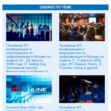
СВЕЖЕЕ ПО ТЕМЕ
Основные ИТ-
Основные ИТ-
конференции и
конференции и
мероприятия по
мероприятия по
цифровизации в Москве на
цифровизации в Москве на
неделе 10 - 16 августа
неделе 3 - 9 августа 2026
2026 года: IT Sailing Day,
года: ИТ-Пикник, Такси, IT
Системный анализ,
Founder Camp и другие
Финансовая устойчивость
бизнеса и другие
InsurtechDay 2026: как
Основные ИТ-
страховой сектор
конференции и