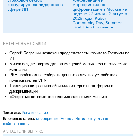
конкурирует за лидерство в
мероприятия по
сфере ИИ
цифровизации в Москве на
неделе 27 июля - 2 августа
2026 года: Kuber
Community Day, Summer
Digital Fest, Будущее
исследований в
корпорациях и другие
ИНТЕРЕСНЫЕ ССЫЛКИ
Сергей Боярский назначен председателем комитета Госдумы по
ИТ
Минэк создаст биржу для размещений малых технологических
компаний
РКН пообещал не собирать данные о личных устройствах
пользователей VPN
Традиционная розница обвинила интернет-платформы в
дискриминации
«Открытые сетевые технологии» завершили миссию
Тематики:
Регулирование
Ключевые слова:
мероприятия Москвы
,
Интеллектуальная
собственность
А ЗНАЕТЕ ЛИ ВЫ, ЧТО: