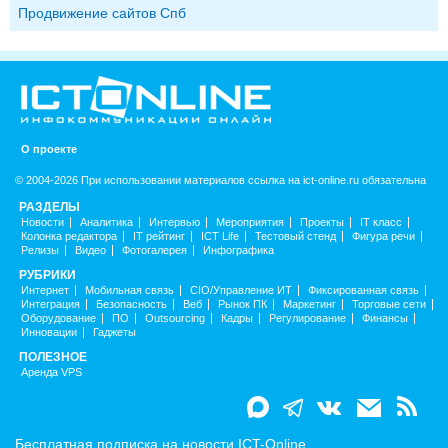
Продвижение сайтов Спб
О проекте
© 2004-2026 При использовании материалов ссылка на ict-online.ru обязательна
РАЗДЕЛЫ
Новости
Аналитика
Интервью
Мероприятия
Проекты
IT класс
Колонка редактора
IT рейтинг
ICT Life
Тестовый стенд
Фигура речи
Релизы
Видео
Фотогалерея
Инфографика
РУБРИКИ
Интернет
Мобильная связь
CIO/Управление ИТ
Фиксированная связь
Интеграция
Безопасность
Веб
Рынок ПК
Маркетинг
Торговые сети
Оборудование
ПО
Outsourcing
Кадры
Регулирование
Финансы
Инновации
Гаджеты
ПОЛЕЗНОЕ
Аренда VPS
Бесплатная подписка на новости ICT-Online