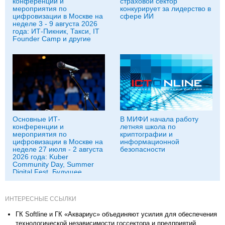
конференции и
страховой сектор
мероприятия по
конкурирует за лидерство в
цифровизации в Москве на
сфере ИИ
неделе 3 - 9 августа 2026
года: ИТ-Пикник, Такси, IT
Founder Camp и другие
Основные ИТ-
В МИФИ начала работу
конференции и
летняя школа по
мероприятия по
криптографии и
цифровизации в Москве на
информационной
неделе 27 июля - 2 августа
безопасности
2026 года: Kuber
Community Day, Summer
Digital Fest, Будущее
исследований в
корпорациях и другие
ИНТЕРЕСНЫЕ ССЫЛКИ
ГК Softline и ГК «Аквариус» объединяют усилия для обеспечения
технологической независимости госсектора и предприятий