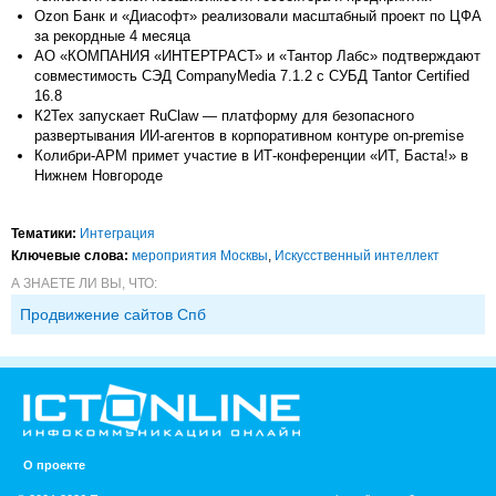
Ozon Банк и «Диасофт» реализовали масштабный проект по ЦФА
за рекордные 4 месяца
АО «КОМПАНИЯ «ИНТЕРТРАСТ» и «Тантор Лабс» подтверждают
совместимость СЭД CompanyMedia 7.1.2 с СУБД Tantor Certified
16.8
К2Тех запускает RuClaw — платформу для безопасного
развертывания ИИ-агентов в корпоративном контуре on-premise
Колибри-АРМ примет участие в ИТ-конференции «ИТ, Баста!» в
Нижнем Новгороде
Тематики:
Интеграция
Ключевые слова:
мероприятия Москвы
,
Искусственный интеллект
А ЗНАЕТЕ ЛИ ВЫ, ЧТО:
Продвижение сайтов Спб
О проекте