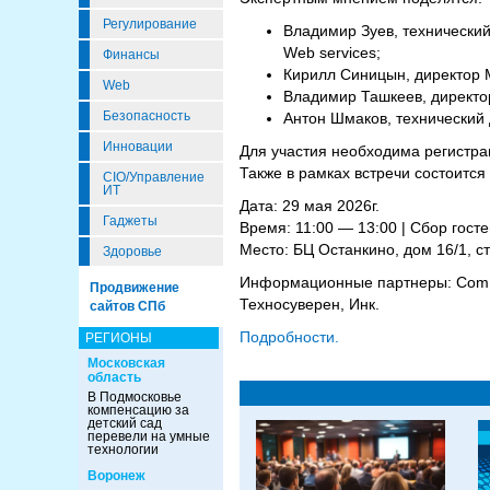
Регулирование
Владимир Зуев, технический
Web services;
Финансы
Кирилл Синицын, директор 
Web
Владимир Ташкеев, директор п
Безопасность
Антон Шмаков, технический 
Инновации
Для участия необходима регистр
Также в рамках встречи состоится
CIO/Управление
ИТ
Дата: 29 мая 2026г.
Гаджеты
Время: 11:00 — 13:00 | Сбор госте
Место: БЦ Останкино, дом 16/1, ст
Здоровье
Информационные партнеры: ComNew
Продвижение
Техносуверен, Инк.
сайтов СПб
Подробности.
РЕГИОНЫ
Московская
область
В Подмосковье
компенсацию за
детский сад
перевели на умные
технологии
Воронеж