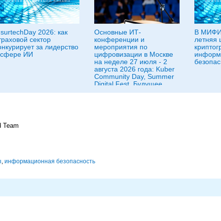
nsurtechDay 2026: как
Основные ИТ-
В МИФИ
траховой сектор
конференции и
летняя 
онкурирует за лидерство
мероприятия по
криптог
 сфере ИИ
цифровизации в Москве
информ
на неделе 27 июля - 2
безопас
августа 2026 года: Kuber
Community Day, Summer
Digital Fest, Будущее
исследований в
корпорациях и другие
d Team
ы
,
информационная безопасность