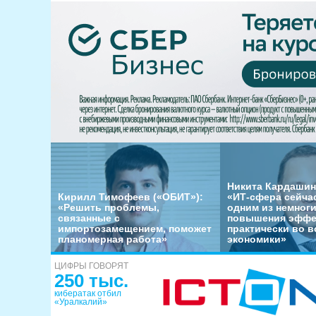
Никита Кардашин
Кирилл Тимофеев («ОБИТ»):
«ИТ-сфера сейча
«Решить проблемы,
одним из немног
связанные с
повышения эффе
импортозамещением, поможет
практически во в
планомерная работа»
экономики»
ЦИФРЫ ГОВОРЯТ
250 тыс.
кибератак отбил
«Уралкалий»