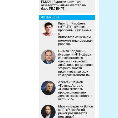
РМИАЦ Бурятии запустил
отказоустойчивый кластер на
базе РЕД ВИРТ
ИНТЕРВЬЮ
Кирилл Тимофеев
(«ОБИТ»): «Решить
проблемы, связанные
с
импортозамещением,
поможет планомерная
работа»
Никита Кардашин
(Naumen): «ИТ-сфера
сейчас остается
одним из немногих
драйверов повышения
эффективности
практически во всех
секторах экономики»
Алексей Наумов,
«Группа Астра»:
«Наши эксперты
профессионально
делают свою работу в
части PR»
Максим Березин (Orion
soft): «Российский
рынок развивается
под эгидой