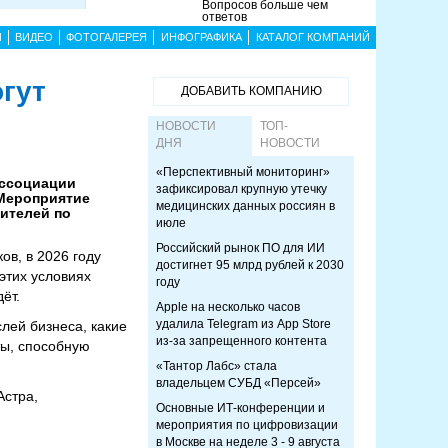
Вопросов больше чем
ответов
Ы
ВИДЕО
ФОТОГАЛЕРЕЯ
ИНФОГРАФИКА
КАТАЛОГ КОМПАНИЙ
огут
ДОБАВИТЬ КОМПАНИЮ
НОВОСТИ
ТОП-
ДНЯ
НОВОСТИ
«Перспективный мониторинг»
Ассоциации
зафиксировал крупную утечку
 Мероприятие
медицинских данных россиян в
ителей по
июле
Российский рынок ПО для ИИ
ов, в 2026 году
достигнет 95 млрд рублей к 2030
этих условиях
году
ёт.
Apple на несколько часов
удалила Telegram из App Store
слей бизнеса, какие
из-за запрещенного контента
ты, способную
«Тантор Лабс» стала
владельцем СУБД «Персей»
Астра,
Основные ИТ-конференции и
мероприятия по цифровизации
в Москве на неделе 3 - 9 августа