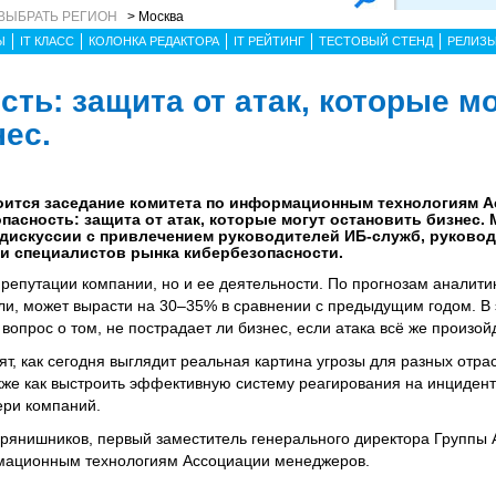
ВЫБРАТЬ РЕГИОН
> Москва
Ы
IT КЛАСС
КОЛОНКА РЕДАКТОРА
IT РЕЙТИНГ
ТЕСТОВЫЙ СТЕНД
РЕЛИЗ
ть: защита от атак, которые м
нес.
стоится заседание комитета по информационным технологиям 
пасность: защита от атак, которые могут остановить бизнес.
 дискуссии с привлечением руководителей ИБ-служб, руковод
 специалистов рынка кибербезопасности.
о репутации компании, но и ее деятельности. По прогнозам аналитик
ели, может вырасти на 30–35% в сравнении с предыдущим годом. В 
вопрос о том, не пострадает ли бизнес, если атака всё же произойд
ят, как сегодня выглядит реальная картина угрозы для разных отра
кже как выстроить эффективную систему реагирования на инциден
ри компаний.
янишников, первый заместитель генерального директора Группы 
мационным технологиям Ассоциации менеджеров.