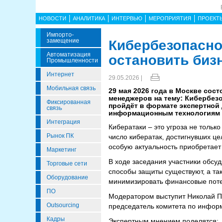
НОВОСТИ
АНАЛИТИКА
ИНТЕРВЬЮ
МЕРОПРИЯТИЯ
ПРОЕКТ
Импорто­
Замещение
Кибербезопаснос
Автоматизация
остановить биз
Промышленности
Интернет
29.05.2026 |
Мобильная связь
29 мая 2026 года в Москве со
менеджеров на тему: Кибербезо
Фиксированная
пройдёт в формате экспертной
связь
информационным технологиям и
Интеграция
Кибератаки – это угроза не тольк
Рынок ПК
число кибератак, достигнувших ц
особую актуальность приобретает 
Маркетинг
В ходе заседания участники обсуд
Торговые сети
способы защиты существуют, а та
Оборудование
минимизировать финансовые поте
ПО
Модератором выступит Николай Пр
Outsourcing
председатель комитета по инфор
Кадры
Экспертным мнением поделятся: