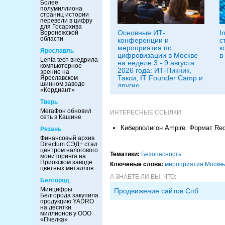
Более
полумиллиона
страниц истории
перевели в цифру
для Госархива
Основные ИТ-
I
Воронежской
области
конференции и
с
мероприятия по
к
Ярославль
цифровизации в Москве
в
Lenta tech внедрила
на неделе 3 - 9 августа
компьютерное
2026 года: ИТ-Пикник,
зрение на
Такси, IT Founder Camp и
Ярославском
шинном заводе
другие
«Кордиант»
Тверь
МегаФон обновил
ИНТЕРЕСНЫЕ ССЫЛКИ
сеть в Кашине
Киберполигон Ampire. Формат Re
Рязань
Финансовый архив
Directum СЭД+ стал
центром налогового
Тематики:
Безопасность
мониторинга на
Приокском заводе
Ключевые слова:
мероприятия Москв
цветных металлов
А ЗНАЕТЕ ЛИ ВЫ, ЧТО:
Белгород
Минцифры
Продвижение сайтов Спб
Белгорода закупила
продукцию YADRO
на десятки
миллионов у ООО
«Пчелка»