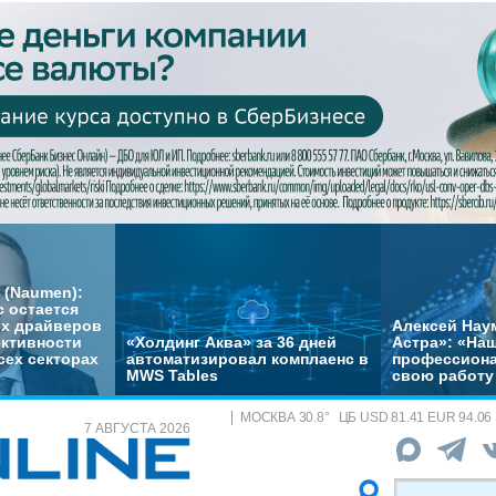
 (Naumen):
с остается
их драйверов
Алексей Нау
ктивности
«Холдинг Аква» за 36 дней
Астра»: «На
сех секторах
автоматизировал комплаенс в
профессиона
MWS Tables
свою работу 
МОСКВА
30.8
°
ЦБ
USD 81.41 EUR 94.06
7 АВГУСТА 2026