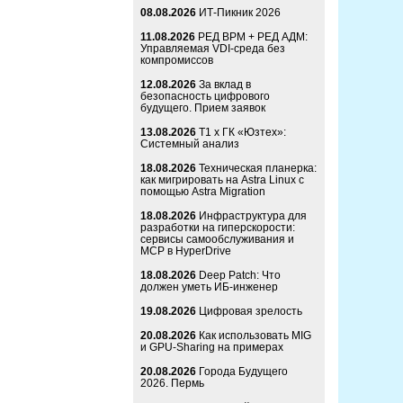
08.08.2026
ИТ-Пикник 2026
11.08.2026
РЕД ВРМ + РЕД АДМ:
Управляемая VDI-среда без
компромиссов
12.08.2026
За вклад в
безопасность цифрового
будущего. Прием заявок
13.08.2026
Т1 x ГК «Юзтех»:
Системный анализ
18.08.2026
Техническая планерка:
как мигрировать на Astra Linux с
помощью Astra Migration
18.08.2026
Инфраструктура для
разработки на гиперскорости:
сервисы самообслуживания и
MCP в HyperDrive
18.08.2026
Deep Patch: Что
должен уметь ИБ-инженер
19.08.2026
Цифровая зрелость
20.08.2026
Как использовать MIG
и GPU-Sharing на примерах
20.08.2026
Города Будущего
2026. Пермь