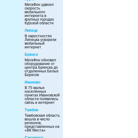
МегаФон удвоил
скорость
мобильного
интернета в
крупных городах
Курской области
Липецк
В окрестностях
Липецка ускорили
мобильный
интернет
Брянск
МегаФон обновил
оборудование от
центра Брянска до
отдаленных Белых
Берегов
Иваново
В 75 малых
населённых
пунктах Ивановской
области появились
связь и интернет
Тамбов
Тамбовская область
вошла в число
регионов,
представленных на
«ВК Места»
Смоленск