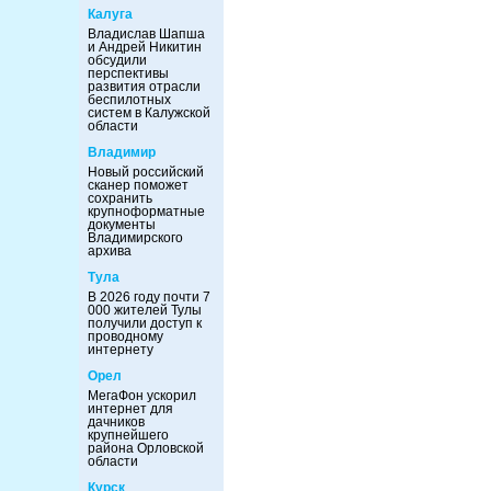
Калуга
Владислав Шапша
и Андрей Никитин
обсудили
перспективы
развития отрасли
беспилотных
систем в Калужской
области
Владимир
Новый российский
сканер поможет
сохранить
крупноформатные
документы
Владимирского
архива
Тула
В 2026 году почти 7
000 жителей Тулы
получили доступ к
проводному
интернету
Орел
МегаФон ускорил
интернет для
дачников
крупнейшего
района Орловской
области
Курск