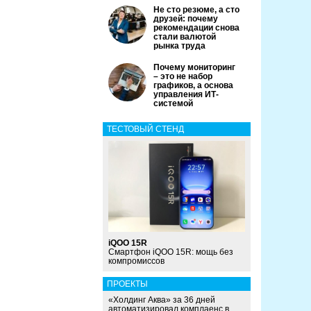
Не сто резюме, а сто
друзей: почему
рекомендации снова
стали валютой
рынка труда
Почему мониторинг
– это не набор
графиков, а основа
управления ИТ-
системой
ТЕСТОВЫЙ СТЕНД
iQOO 15R
Смартфон iQOO 15R: мощь без
компромиссов
ПРОЕКТЫ
«Холдинг Аква» за 36 дней
автоматизировал комплаенс в