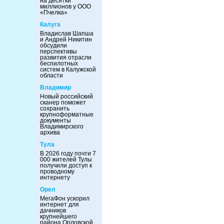
на десятки
миллионов у ООО
«Пчелка»
Калуга
Владислав Шапша
и Андрей Никитин
обсудили
перспективы
развития отрасли
беспилотных
систем в Калужской
области
Владимир
Новый российский
сканер поможет
сохранить
крупноформатные
документы
Владимирского
архива
Тула
В 2026 году почти 7
000 жителей Тулы
получили доступ к
проводному
интернету
Орел
МегаФон ускорил
интернет для
дачников
крупнейшего
района Орловской