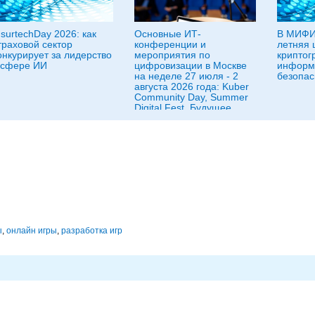
nsurtechDay 2026: как
Основные ИТ-
В МИФИ
траховой сектор
конференции и
летняя 
онкурирует за лидерство
мероприятия по
криптог
 сфере ИИ
цифровизации в Москве
информ
на неделе 27 июля - 2
безопас
августа 2026 года: Kuber
Community Day, Summer
Digital Fest, Будущее
исследований в
корпорациях и другие
ы
,
онлайн игры
,
разработка игр