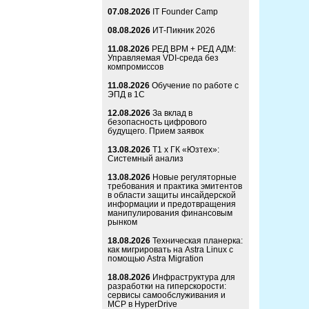
07.08.2026
IT Founder Camp
08.08.2026
ИТ-Пикник 2026
11.08.2026
РЕД ВРМ + РЕД АДМ:
Управляемая VDI-среда без
компромиссов
11.08.2026
Обучение по работе с
ЭПД в 1С
12.08.2026
За вклад в
безопасность цифрового
будущего. Прием заявок
13.08.2026
Т1 x ГК «Юзтех»:
Системный анализ
13.08.2026
Новые регуляторные
требования и практика эмитентов
в области защиты инсайдерской
информации и предотвращения
манипулирования финансовым
рынком
18.08.2026
Техническая планерка:
как мигрировать на Astra Linux с
помощью Astra Migration
18.08.2026
Инфраструктура для
разработки на гиперскорости:
сервисы самообслуживания и
MCP в HyperDrive