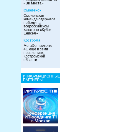
«ВК Места»
Смоленск
Смоленская
команда одержала
победу на
всероссийском
хакатоне «Кубок
Енисея»
Кострома
МегаФон включил
4G ещё в семи
поселениях
Костромской
области
ИНФОРМАЦИОННЫЕ
ПАРТНЕРЫ