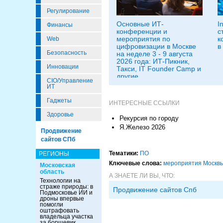
Регулирование
Основные ИТ-
I
Финансы
конференции и
с
мероприятия по
к
Web
цифровизации в Москве
в
Безопасность
на неделе 3 - 9 августа
2026 года: ИТ-Пикник,
Инновации
Такси, IT Founder Camp и
другие
CIO/Управление
ИТ
Гаджеты
ИНТЕРЕСНЫЕ ССЫЛКИ
Здоровье
Рекурсия по городу
Я.Железо 2026
Продвижение
сайтов СПб
Тематики:
ПО
РЕГИОНЫ
Ключевые слова:
мероприятия Москв
Московская
область
А ЗНАЕТЕ ЛИ ВЫ, ЧТО:
Технологии на
страже природы: в
Продвижение сайтов Спб
Подмосковье ИИ и
дроны впервые
помогли
оштрафовать
владельца участка
за борщевик