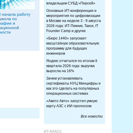
владельцем СУБД «Персей»
Основные ИТ-конференции и
 начала работу
мероприятия по цифровизации
школа по
в Москве на неделе 3 - 9 августа
рафии и
2026 года: ИТ-Пикник, Такси, IT
ационной
Founder Camp и другие
ности
«Бюро 1440» запускает
масштабную образовательную
программу для будущих
инженеров
Яндекс отчитался по итогам II
квартала 2026 года: выручка
выросла на 16%
Зачем устанавливать
сертификаты НУЦ Минцифры и
как это сделать на популярных
операционных системах
«Авито Авто» запустил умную
карту АЗС с ИИ-прогнозом
Все новости
ИТ-КЛАСС