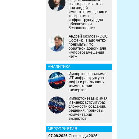
рынок развивается
под эгидой
импортозамещения и
«закрытия»
инфраструктур для
обеспечения
безопасности»
Андрей Козлов («ЭОС
Софт»): «Надо четко
понимать, что
обратной дороги для
импортозамещения
нет»
АНАЛИТИКА
Импортонезависимая
ИТ-инфраструктура:
мифы и реальность,
комментарии
экспертов
Импортонезависимая
ИТ-инфраструктура:
сложности создания,
решения, прогнозы,
комментарии
экспертов
МЕРОПРИЯТИЯ
07.08.2026
Свои люди 2026