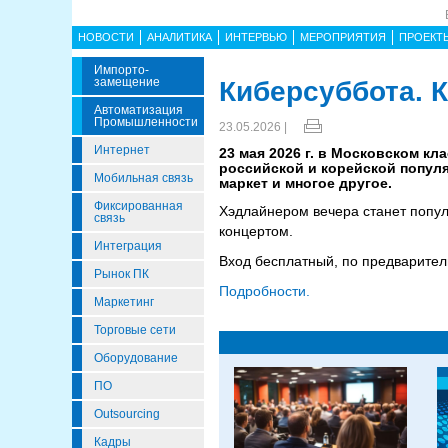
НОВОСТИ
АНАЛИТИКА
ИНТЕРВЬЮ
МЕРОПРИЯТИЯ
ПРОЕКТ
Импорто­
Замещение
Киберсуббота. 
Автоматизация
Промышленности
23.05.2026 |
Интернет
23 мая 2026 г. в Московском к
российской и корейской популя
Мобильная связь
маркет и многое другое.
Фиксированная
Хэдлайнером вечера станет популя
связь
концертом.
Интеграция
Вход бесплатный, по предварите
Рынок ПК
Подробности.
Маркетинг
Торговые сети
Оборудование
ПО
Outsourcing
Кадры