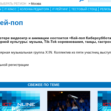
ВЫБРАТЬ РЕГИОН
> Москва
Ы
IT КЛАСС
КОЛОНКА РЕДАКТОРА
IT РЕЙТИНГ
ТЕСТОВЫЙ СТЕНД
РЕЛИЗ
Кей-поп
ластере видеоигр и анимации состоится «Кей-поп Киберсуббо
рной культуры: музыка, Tik-Tok соревнования, танцы, гастро
рная музыкальная группа X:IN. Коллектив из пяти участниц высту
льной регистрации
СВЕЖЕЕ ПО ТЕМЕ