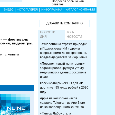
Вопросов больше чем
ответов
Ы
ВИДЕО
ФОТОГАЛЕРЕЯ
ИНФОГРАФИКА
КАТАЛОГ КОМПАНИЙ
ДОБАВИТЬ КОМПАНИЮ
НОВОСТИ
ТОП-
ДНЯ
НОВОСТИ
та» — фестиваль
номия, видеоигры,
Технологии на страже природы:
в Подмосковье ИИ и дроны
впервые помогли оштрафовать
пит с живым
владельца участка за борщевик
«Перспективный мониторинг»
зафиксировал крупную утечку
медицинских данных россиян в
июле
Российский рынок ПО для ИИ
достигнет 95 млрд рублей к 2030
году
Apple на несколько часов
удалила Telegram из App Store
из-за запрещенного контента
«Тантор Лабс» стала