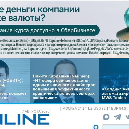
Никита Кардашин (Naumen):
 («ОБИТ»):
«ИТ-сфера сейчас остается
мы,
одним из немногих драйверов
повышения эффективности
«Холдинг Акв
ем, поможет
практически во всех секторах
автоматизир
ота»
экономики»
MWS Tables
МОСКВА
24.1
°
ЦБ
USD 82.17 EUR 94.84
7 АВГУСТА 2026