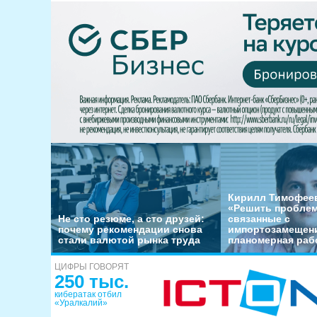
Кирилл Тимофеев
«Решить пробле
Не сто резюме, а сто друзей:
связанные с
почему рекомендации снова
импортозамещени
стали валютой рынка труда
планомерная раб
ЦИФРЫ ГОВОРЯТ
250 тыс.
кибератак отбил
«Уралкалий»