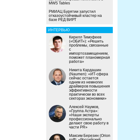
MWS Tables
РМИАЦ Бурятии запустил
отказоустойчивый кластер на
базе РЕД ВИРТ
ИНТЕРВЬЮ
Кирилл Тимофеев
(«ОБИТ»): «Решить
проблемы, связанные
с
импортозамещением,
поможет планомерная
работа»
Никита Кардашин
(Naumen): «ИТ-сфера
сейчас остается
одним из немногих
драйверов повышения
эффективности
практически во всех
секторах экономики»
Алексей Наумов,
«Группа Астра»:
«Наши эксперты
профессионально
делают свою работу в
части PR»
Максим Березин (Orion
soft): «Российский