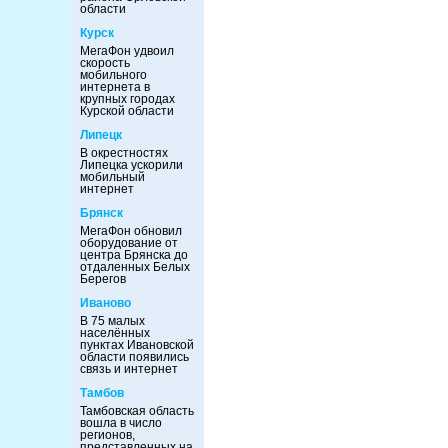
области
Курск
МегаФон удвоил
скорость
мобильного
интернета в
крупных городах
Курской области
Липецк
В окрестностях
Липецка ускорили
мобильный
интернет
Брянск
МегаФон обновил
оборудование от
центра Брянска до
отдаленных Белых
Берегов
Иваново
В 75 малых
населённых
пунктах Ивановской
области появились
связь и интернет
Тамбов
Тамбовская область
вошла в число
регионов,
представленных на