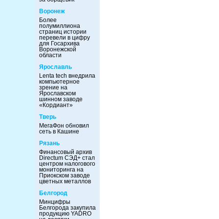
Воронеж
Более
полумиллиона
страниц истории
перевели в цифру
для Госархива
Воронежской
области
Ярославль
Lenta tech внедрила
компьютерное
зрение на
Ярославском
шинном заводе
«Кордиант»
Тверь
МегаФон обновил
сеть в Кашине
Рязань
Финансовый архив
Directum СЭД+ стал
центром налогового
мониторинга на
Приокском заводе
цветных металлов
Белгород
Минцифры
Белгорода закупила
продукцию YADRO