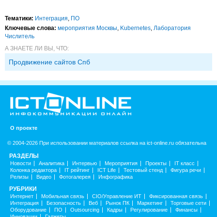
Тематики:
Интеграция
,
ПО
Ключевые слова:
мероприятия Москвы
,
Kubernetes
,
Лаборатория
Числитель
А ЗНАЕТЕ ЛИ ВЫ, ЧТО:
Продвижение сайтов Спб
О проекте
© 2004-2026 При использовании материалов ссылка на ict-online.ru обязательна
РАЗДЕЛЫ
Новости
Аналитика
Интервью
Мероприятия
Проекты
IT класс
Колонка редактора
IT рейтинг
ICT Life
Тестовый стенд
Фигура речи
Релизы
Видео
Фотогалерея
Инфографика
РУБРИКИ
Интернет
Мобильная связь
CIO/Управление ИТ
Фиксированная связь
Интеграция
Безопасность
Веб
Рынок ПК
Маркетинг
Торговые сети
Оборудование
ПО
Outsourcing
Кадры
Регулирование
Финансы
Инновации
Гаджеты