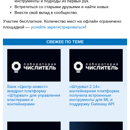
инструменты и подходы из первых рук.
Встретиться со старыми друзьями и найти новых.
Внести свой вклад в сообщество.
Участие бесплатное. Количество мест на офлайн ограничено
площадкой —
успейте зарегистрироваться
!
СВЕЖЕЕ ПО ТЕМЕ
Банк «Центр-инвест»
«Штурвал 2.14»:
внедрил платформу
контейнерная платформа
«Штурвал» для управления
получила встроенные
кластерами и
инструменты для ML и
контейнерами
поддержку Gateway API