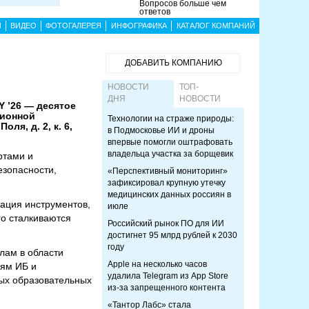
Вопросов больше чем
ответов
Ы
ВИДЕО
ФОТОГАЛЕРЕЯ
ИНФОГРАФИКА
КАТАЛОГ КОМПАНИЙ
ДОБАВИТЬ КОМПАНИЮ
НОВОСТИ
ТОП-
ДНЯ
НОВОСТИ
 ’26 — десятое
ционной
Технологии на страже природы:
ля, д. 2, к. 6,
в Подмосковье ИИ и дроны
впервые помогли оштрафовать
владельца участка за борщевик
ртами и
зопасности,
«Перспективный мониторинг»
зафиксировал крупную утечку
медицинских данных россиян в
ация инструментов,
июле
го сталкиваются
Российский рынок ПО для ИИ
достигнет 95 млрд рублей к 2030
году
лам в области
Apple на несколько часов
лям ИБ и
удалила Telegram из App Store
ных образовательных
из-за запрещенного контента
«Тантор Лабс» стала