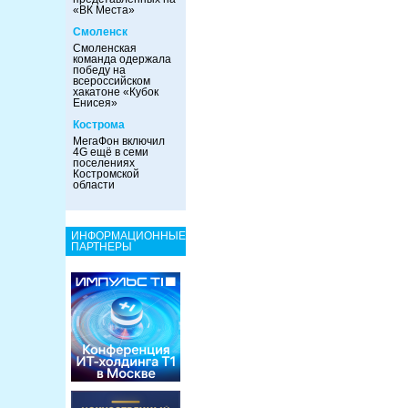
«ВК Места»
Смоленск
Смоленская
команда одержала
победу на
всероссийском
хакатоне «Кубок
Енисея»
Кострома
МегаФон включил
4G ещё в семи
поселениях
Костромской
области
ИНФОРМАЦИОННЫЕ
ПАРТНЕРЫ