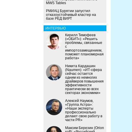
MWS Tables
РМИАЦ Бурятии запустил
отказоустойчивый кластер на
базе РЕД ВИРТ
ИНТЕРВЬЮ
Кирилл Тимофеев
(«ОБИТ»): «Решить
проблемы, связанные
с
импортозамещением,
поможет планомерная
работа»
Никита Кардашин
(Naumen): «ИТ-сфера
сейчас остается
одним из немногих
драйверов повышения
эффективности
практически во всех
секторах экономики»
Алексей Наумов,
«Группа Астра»:
«Наши эксперты
профессионально
делают свою работу в
части PR»
Максим Березин (Orion
soft): «Российский