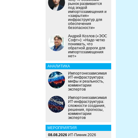
рынок развивается
под эгидой
импортозамещения и
«закрытия»
инфраструктур для
обеспечения
безопасности»
Андрей Козлов («ЭОС
Софт»): «Надо четко
понимать, что
обратной дороги для
импортозамещения
нет»
АНАЛИТИКА
Импортонезависимая
ИТ-инфраструктура:
мифы и реальность,
комментарии
экспертов
Импортонезависимая
ИТ-инфраструктура:
сложности создания,
решения, прогнозы,
комментарии
экспертов
МЕРОПРИЯТИЯ
08.08.2026
ИТ-Пикник 2026