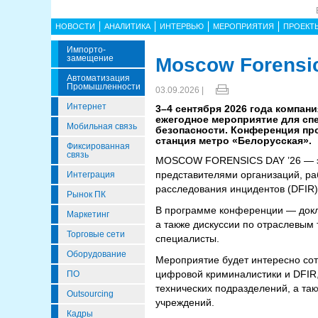
НОВОСТИ
АНАЛИТИКА
ИНТЕРВЬЮ
МЕРОПРИЯТИЯ
ПРОЕКТ
Импорто­
Замещение
Moscow Forensic
Автоматизация
Промышленности
03.09.2026 |
Интернет
3–4 сентября 2026 года компа
ежегодное мероприятие для с
Мобильная связь
безопасности. Конференция пройд
станция метро «Белорусская».
Фиксированная
связь
MOSCOW FORENSICS DAY ’26 — эт
представителями организаций, р
Интеграция
расследования инцидентов (DFIR)
Рынок ПК
В программе конференции — докл
Маркетинг
а также дискуссии по отраслевым
Торговые сети
специалисты.
Оборудование
Мероприятие будет интересно со
цифровой криминалистики и DFIR,
ПО
технических подразделений, а та
Outsourcing
учреждений.
Кадры