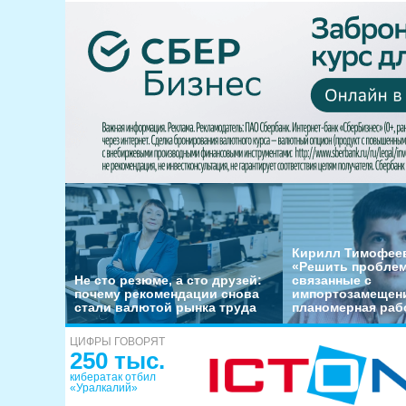
Кирилл Тимофеев
«Решить пробле
Не сто резюме, а сто друзей:
связанные с
почему рекомендации снова
импортозамещени
стали валютой рынка труда
планомерная раб
ЦИФРЫ ГОВОРЯТ
250 тыс.
кибератак отбил
«Уралкалий»