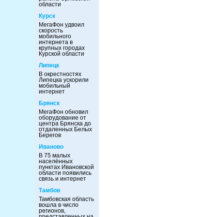
области
Курск
МегаФон удвоил
скорость
мобильного
интернета в
крупных городах
Курской области
Липецк
В окрестностях
Липецка ускорили
мобильный
интернет
Брянск
МегаФон обновил
оборудование от
центра Брянска до
отдаленных Белых
Берегов
Иваново
В 75 малых
населённых
пунктах Ивановской
области появились
связь и интернет
Тамбов
Тамбовская область
вошла в число
регионов,
представленных на