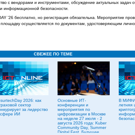
тво с вендорами и инструментами, обсуждение актуальных задач о
и информационной безопасности.
 ’26 бесплатно, но регистрация обязательна. Мероприятие пров
 площадку осуществляется по документам, удостоверяющим личнос
СВЕЖЕЕ ПО ТЕМЕ
nsurtechDay 2026: как
Основные ИТ-
В МИФИ
траховой сектор
конференции и
летняя 
онкурирует за лидерство
мероприятия по
криптог
 сфере ИИ
цифровизации в Москве
информ
на неделе 27 июля - 2
безопас
августа 2026 года: Kuber
Community Day, Summer
Digital Fest, Будущее