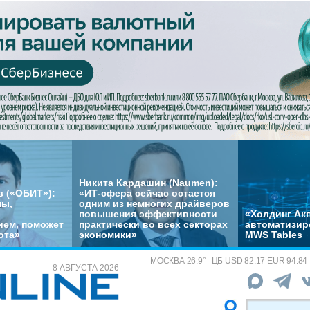
Никита Кардашин (Naumen):
 («ОБИТ»):
«ИТ-сфера сейчас остается
мы,
одним из немногих драйверов
повышения эффективности
«Холдинг Акв
ем, поможет
практически во всех секторах
автоматизир
ота»
экономики»
MWS Tables
МОСКВА
26.9
°
ЦБ
USD 82.17 EUR 94.84
8 АВГУСТА 2026