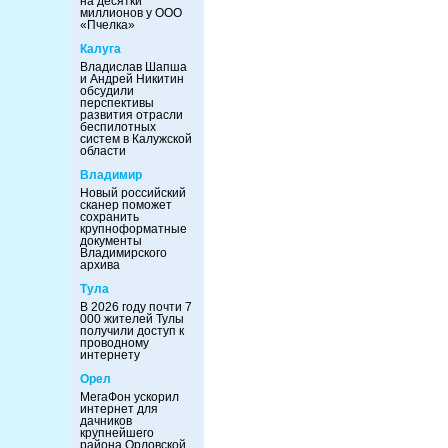
на десятки
миллионов у ООО
«Пчелка»
Калуга
Владислав Шапша
и Андрей Никитин
обсудили
перспективы
развития отрасли
беспилотных
систем в Калужской
области
Владимир
Новый российский
сканер поможет
сохранить
крупноформатные
документы
Владимирского
архива
Тула
В 2026 году почти 7
000 жителей Тулы
получили доступ к
проводному
интернету
Орел
МегаФон ускорил
интернет для
дачников
крупнейшего
района Орловской