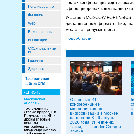
Гостей конференции ждет знакомс
Регулирование
сфере цифровой криминалистики 
Финансы
Участие в MOSCOW FORENSICS DAY
дистанционном формате. Вход на
Web
месте не предусмотрена.
Безопасность
Подробности.
Инновации
CIO/Управление
ИТ
Гаджеты
Здоровье
Продвижение
сайтов СПб
РЕГИОНЫ
Московская
Основные ИТ-
I
область
конференции и
с
мероприятия по
к
Технологии на
страже природы: в
цифровизации в Москве
в
Подмосковье ИИ и
на неделе 3 - 9 августа
дроны впервые
2026 года: ИТ-Пикник,
помогли
Такси, IT Founder Camp и
оштрафовать
владельца участка
другие
за борщевик