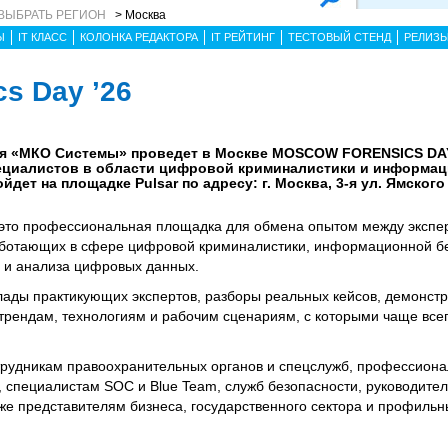
ВЫБРАТЬ РЕГИОН
> Москва
Ы
IT КЛАСС
КОЛОНКА РЕДАКТОРА
IT РЕЙТИНГ
ТЕСТОВЫЙ СТЕНД
РЕЛИЗ
s Day ’26
ния «МКО Системы» проведет в Москве MOSCOW FORENSICS DAY
пециалистов в области цифровой криминалистики и информа
ет на площадке Pulsar по адресу: г. Москва, 3-я ул. Ямского По
о профессиональная площадка для обмена опытом между экспе
аботающих в сфере цифровой криминалистики, информационной бе
 и анализа цифровых данных.
ады практикующих экспертов, разборы реальных кейсов, демонстр
 трендам, технологиям и рабочим сценариям, с которыми чаще все
трудникам правоохранительных органов и спецслужб, профессиона
 специалистам SOC и Blue Team, служб безопасности, руководите
кже представителям бизнеса, государственного сектора и профиль