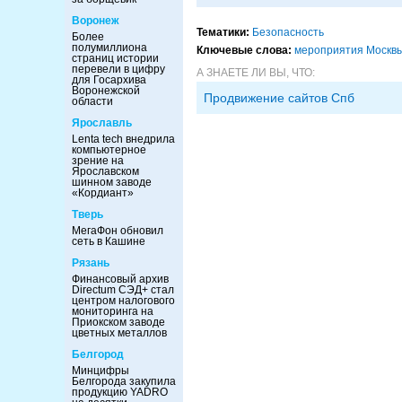
Воронеж
Тематики:
Безопасность
Более
полумиллиона
Ключевые слова:
мероприятия Москв
страниц истории
перевели в цифру
А ЗНАЕТЕ ЛИ ВЫ, ЧТО:
для Госархива
Воронежской
Продвижение сайтов Спб
области
Ярославль
Lenta tech внедрила
компьютерное
зрение на
Ярославском
шинном заводе
«Кордиант»
Тверь
МегаФон обновил
сеть в Кашине
Рязань
Финансовый архив
Directum СЭД+ стал
центром налогового
мониторинга на
Приокском заводе
цветных металлов
Белгород
Минцифры
Белгорода закупила
продукцию YADRO