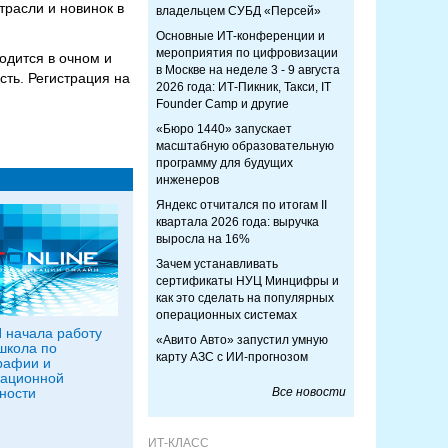
трасли и новинок в
владельцем СУБД «Персей»
Основные ИТ-конференции и
мероприятия по цифровизации
одится в очном и
в Москве на неделе 3 - 9 августа
ть. Регистрация на
2026 года: ИТ-Пикник, Такси, IT
Founder Camp и другие
«Бюро 1440» запускает
масштабную образовательную
программу для будущих
инженеров
Яндекс отчитался по итогам II
квартала 2026 года: выручка
выросла на 16%
Зачем устанавливать
сертификаты НУЦ Минцифры и
как это сделать на популярных
операционных системах
 начала работу
«Авито Авто» запустил умную
школа по
карту АЗС с ИИ-прогнозом
рафии и
ационной
ности
Все новости
ИТ-КЛАСС