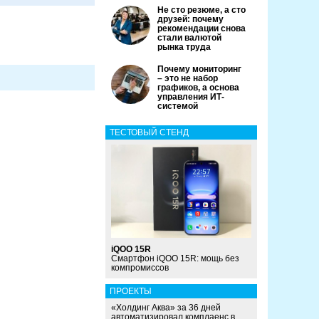
Не сто резюме, а сто
друзей: почему
рекомендации снова
стали валютой
рынка труда
Почему мониторинг
– это не набор
графиков, а основа
управления ИТ-
системой
ТЕСТОВЫЙ СТЕНД
iQOO 15R
Смартфон iQOO 15R: мощь без
компромиссов
ПРОЕКТЫ
«Холдинг Аква» за 36 дней
автоматизировал комплаенс в