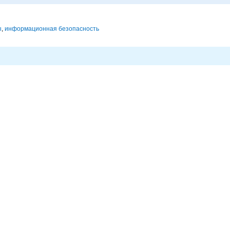
исследований в
корпорациях и другие
ы
,
информационная безопасность