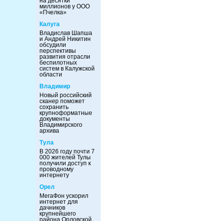
на десятки
миллионов у ООО
«Пчелка»
Калуга
Владислав Шапша
и Андрей Никитин
обсудили
перспективы
развития отрасли
беспилотных
систем в Калужской
области
Владимир
Новый российский
сканер поможет
сохранить
крупноформатные
документы
Владимирского
архива
Тула
В 2026 году почти 7
000 жителей Тулы
получили доступ к
проводному
интернету
Орел
МегаФон ускорил
интернет для
дачников
крупнейшего
района Орловской