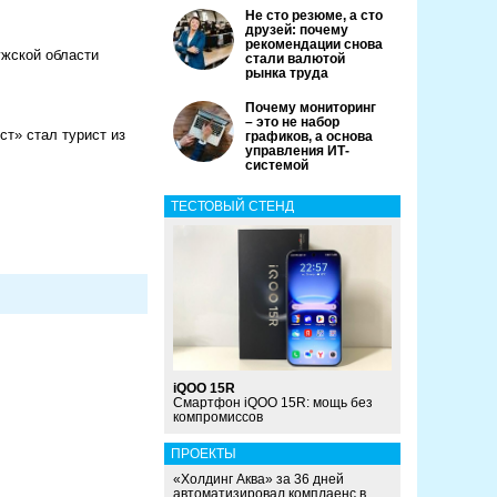
Не сто резюме, а сто
друзей: почему
рекомендации снова
ужской области
стали валютой
рынка труда
Почему мониторинг
– это не набор
т» стал турист из
графиков, а основа
управления ИТ-
системой
ТЕСТОВЫЙ СТЕНД
iQOO 15R
Смартфон iQOO 15R: мощь без
компромиссов
ПРОЕКТЫ
«Холдинг Аква» за 36 дней
автоматизировал комплаенс в