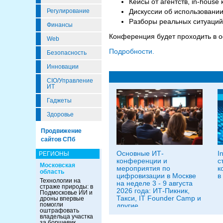
Кейсы от агентств, in-house
Регулирование
Дискуссии об использовани
Разборы реальных ситуаций
Финансы
Конференция будет проходить в 
Web
Подробности.
Безопасность
Инновации
CIO/Управление
ИТ
Гаджеты
Здоровье
Продвижение
сайтов СПб
Основные ИТ-
I
РЕГИОНЫ
конференции и
с
Московская
мероприятия по
к
область
цифровизации в Москве
в
Технологии на
на неделе 3 - 9 августа
страже природы: в
2026 года: ИТ-Пикник,
Подмосковье ИИ и
Такси, IT Founder Camp и
дроны впервые
помогли
другие
оштрафовать
владельца участка
за борщевик