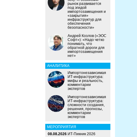
рынок развивается
под эгидой
импортозамещения и
«закрытия»
инфраструктур для
обеспечения
безопасности»
Андрей Козлов («ЭОС
Софт»): «Надо четко
понимать, что
обратной дороги для
импортозамещения
нет»
АНАЛИТИКА
Импортонезависимая
ИТ-инфраструктура:
мифы и реальность,
комментарии
экспертов
Импортонезависимая
ИТ-инфраструктура:
сложности создания,
решения, прогнозы,
комментарии
экспертов
МЕРОПРИЯТИЯ
08.08.2026
ИТ-Пикник 2026