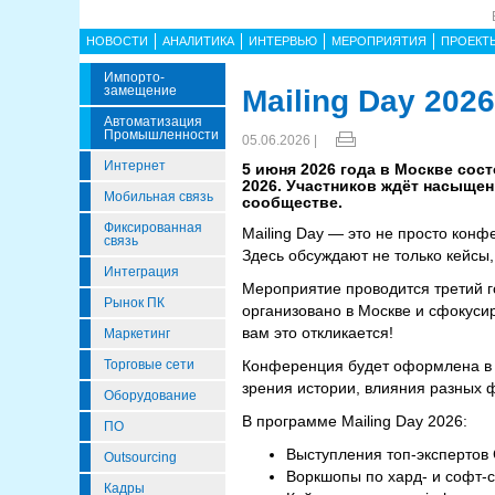
НОВОСТИ
АНАЛИТИКА
ИНТЕРВЬЮ
МЕРОПРИЯТИЯ
ПРОЕКТ
Импорто­
Замещение
Mailing Day 2026
Автоматизация
Промышленности
05.06.2026 |
Интернет
5 июня 2026 года в Москве сос
2026. Участников ждёт насыще
Мобильная связь
сообществе.
Фиксированная
Mailing Day — это не просто конф
связь
Здесь обсуждают не только кейсы
Интеграция
Мероприятие проводится третий г
Рынок ПК
организовано в Москве и сфокуси
вам это откликается!
Маркетинг
Торговые сети
Конференция будет оформлена в с
зрения истории, влияния разных 
Оборудование
В программе Mailing Day 2026:
ПО
Выступления топ-экспертов
Outsourcing
Воркшопы по хард- и софт-
Кадры