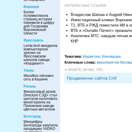
ИНТЕРЕСНЫЕ ССЫЛКИ
Воронеж
Более
Владислав Шапша и Андрей Никит
полумиллиона
страниц истории
Инвестиционный климат Воронежс
перевели в цифру
Т1, ВТБ и РЖД поместили ИИ в к
для Госархива
Воронежской
ВТБ и «Онлайн Патент» проанализ
области
Аналитика МТС: каждым пятым ин
Ярославль
КНР
Lenta tech внедрила
компьютерное
зрение на
Ярославском
Тематики:
Маркетинг
,
Инновации
шинном заводе
Ключевые слова:
мероприятия Москв
«Кордиант»
А ЗНАЕТЕ ЛИ ВЫ, ЧТО:
Тверь
МегаФон обновил
Продвижение сайтов Спб
сеть в Кашине
Рязань
Финансовый архив
Directum СЭД+ стал
центром налогового
мониторинга на
Приокском заводе
цветных металлов
Белгород
Минцифры
Белгорода закупила
продукцию YADRO