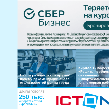
Кирилл Тимофеев
«Решить пробле
Не сто резюме, а сто друзей:
связанные с
почему рекомендации снова
импортозамещени
стали валютой рынка труда
планомерная раб
ЦИФРЫ ГОВОРЯТ
250 тыс.
кибератак отбил
«Уралкалий»