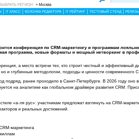
ВЫБРАТЬ РЕГИОН
> Москва
Ы
IT КЛАСС
КОЛОНКА РЕДАКТОРА
IT РЕЙТИНГ
ТЕСТОВЫЙ СТЕНД
РЕЛИЗ
тоится конференция по CRM-маркетингу и программам лояльно
нная программа, новые форматы и мощный нетворкинг в про
еренция, а место встречи тех, кто строит честный и эффективный д
, но и глубинные методологии, подходы и ценности современного 
од подряд, ранее проходило в Санкт-Петербурге. В 2026 году оно 
руется на аналитике как глобальном драйвере развития CRM. Прис
тиле «а-ля рус»: участникам предложат взглянуть на CRM-маркетин
факторов и реальных достижений.
 CRM-маркетинга
скиллам