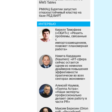
MWS Tables
РМИАЦ Бурятии запустил
отказоустойчивый кластер на
базе РЕД ВИРТ
ИНТЕРВЬЮ
Кирилл Тимофеев
(«ОБИТ»): «Решить
проблемы, связанные
с
импортозамещением,
поможет планомерная
работа»
Никита Кардашин
(Naumen): «ИТ-сфера
сейчас остается
одним из немногих
драйверов повышения
эффективности
практически во всех
секторах экономики»
Алексей Наумов,
«Группа Астра»:
«Наши эксперты
профессионально
делают свою работу в
части PR»
Максим Березин (Orion
soft): «Российский