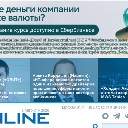
Никита Кардашин (Naumen):
 («ОБИТ»):
«ИТ-сфера сейчас остается
мы,
одним из немногих драйверов
повышения эффективности
«Холдинг Акв
ем, поможет
практически во всех секторах
автоматизир
ота»
экономики»
MWS Tables
МОСКВА
21.9
°
ЦБ
USD 82.17 EUR 94.84
8 АВГУСТА 2026