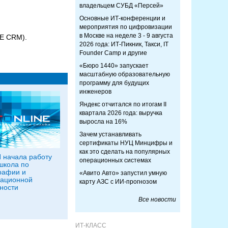
владельцем СУБД «Персей»
Основные ИТ-конференции и
мероприятия по цифровизации
в Москве на неделе 3 - 9 августа
RE CRM).
2026 года: ИТ-Пикник, Такси, IT
Founder Camp и другие
«Бюро 1440» запускает
масштабную образовательную
программу для будущих
инженеров
Яндекс отчитался по итогам II
квартала 2026 года: выручка
выросла на 16%
Зачем устанавливать
сертификаты НУЦ Минцифры и
как это сделать на популярных
 начала работу
операционных системах
школа по
рафии и
«Авито Авто» запустил умную
ационной
карту АЗС с ИИ-прогнозом
ности
Все новости
ИТ-КЛАСС