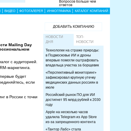
Вопросов больше чем
ответов
Ы
ВИДЕО
ФОТОГАЛЕРЕЯ
ИНФОГРАФИКА
КАТАЛОГ КОМПАНИЙ
ДОБАВИТЬ КОМПАНИЮ
НОВОСТИ
ТОП-
ДНЯ
НОВОСТИ
сти Mailing Day
фессиональном
Технологии на страже природы:
в Подмосковье ИИ и дроны
впервые помогли оштрафовать
иалог с аудиторией.
владельца участка за борщевик
CRM-маркетинга.
«Перспективный мониторинг»
впервые будет
зафиксировал крупную утечку
оединяйтесь, если
медицинских данных россиян в
июле
Российский рынок ПО для ИИ
г в России с точки
достигнет 95 млрд рублей к 2030
году
Apple на несколько часов
удалила Telegram из App Store
из-за запрещенного контента
«Тантор Лабс» стала