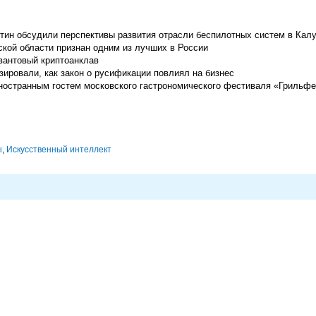
ин обсудили перспективы развития отрасли беспилотных систем в Кал
кой области признан одним из лучших в России
вантовый криптоанклав
ировали, как закон о русификации повлиял на бизнес
остранным гостем московского гастрономического фестиваля «Грильфес
ы
,
Искусственный интеллект