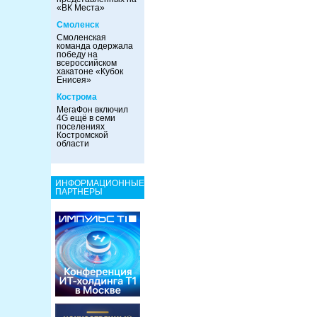
«ВК Места»
Смоленск
Смоленская
команда одержала
победу на
всероссийском
хакатоне «Кубок
Енисея»
Кострома
МегаФон включил
4G ещё в семи
поселениях
Костромской
области
ИНФОРМАЦИОННЫЕ
ПАРТНЕРЫ