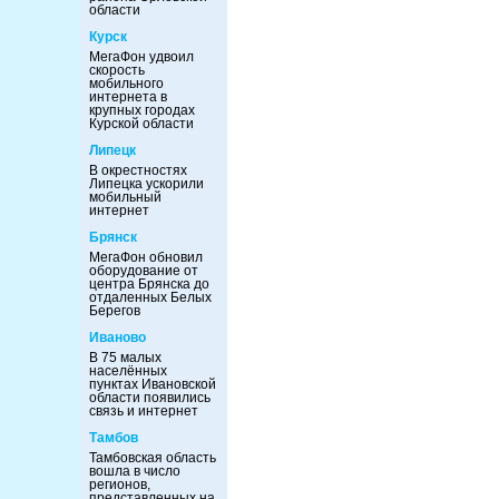
области
Курск
МегаФон удвоил
скорость
мобильного
интернета в
крупных городах
Курской области
Липецк
В окрестностях
Липецка ускорили
мобильный
интернет
Брянск
МегаФон обновил
оборудование от
центра Брянска до
отдаленных Белых
Берегов
Иваново
В 75 малых
населённых
пунктах Ивановской
области появились
связь и интернет
Тамбов
Тамбовская область
вошла в число
регионов,
представленных на