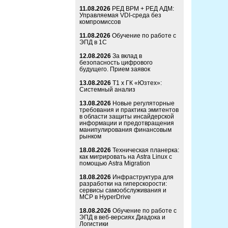
11.08.2026
РЕД ВРМ + РЕД АДМ:
Управляемая VDI-среда без
компромиссов
11.08.2026
Обучение по работе с
ЭПД в 1С
12.08.2026
За вклад в
безопасность цифрового
будущего. Прием заявок
13.08.2026
Т1 x ГК «Юзтех»:
Системный анализ
13.08.2026
Новые регуляторные
требования и практика эмитентов
в области защиты инсайдерской
информации и предотвращения
манипулирования финансовым
рынком
18.08.2026
Техническая планерка:
как мигрировать на Astra Linux с
помощью Astra Migration
18.08.2026
Инфраструктура для
разработки на гиперскорости:
сервисы самообслуживания и
MCP в HyperDrive
18.08.2026
Обучение по работе с
ЭПД в веб-версиях Диадока и
Логистики