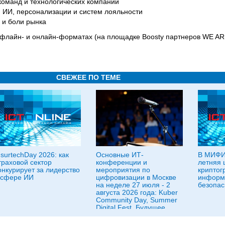
 команд и технологических компаний
и ИИ, персонализации и систем лояльности
 и боли рынка
офлайн- и онлайн-форматах (на площадке Boosty партнеров WE A
СВЕЖЕЕ ПО ТЕМЕ
nsurtechDay 2026: как
Основные ИТ-
В МИФИ
траховой сектор
конференции и
летняя 
онкурирует за лидерство
мероприятия по
криптог
 сфере ИИ
цифровизации в Москве
информ
на неделе 27 июля - 2
безопас
августа 2026 года: Kuber
Community Day, Summer
Digital Fest, Будущее
исследований в
корпорациях и другие