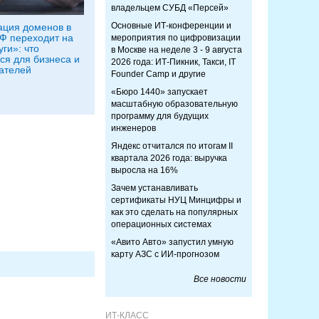
владельцем СУБД «Персей»
Основные ИТ-конференции и
ация доменов в
РФ переходит на
мероприятия по цифровизации
ги»: что
в Москве на неделе 3 - 9 августа
ся для бизнеса и
2026 года: ИТ-Пикник, Такси, IT
ателей
Founder Camp и другие
«Бюро 1440» запускает
масштабную образовательную
программу для будущих
инженеров
Яндекс отчитался по итогам II
квартала 2026 года: выручка
выросла на 16%
Зачем устанавливать
сертификаты НУЦ Минцифры и
как это сделать на популярных
операционных системах
«Авито Авто» запустил умную
карту АЗС с ИИ-прогнозом
Все новости
ИТ-КЛАСС