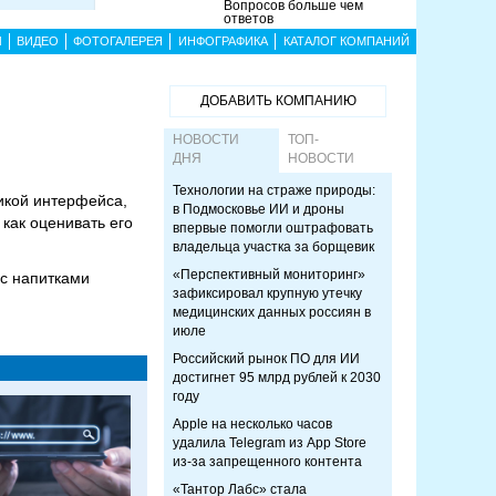
Вопросов больше чем
ответов
Ы
ВИДЕО
ФОТОГАЛЕРЕЯ
ИНФОГРАФИКА
КАТАЛОГ КОМПАНИЙ
ДОБАВИТЬ КОМПАНИЮ
НОВОСТИ
ТОП-
ДНЯ
НОВОСТИ
Технологии на страже природы:
икой интерфейса,
в Подмосковье ИИ и дроны
как оценивать его
впервые помогли оштрафовать
владельца участка за борщевик
«Перспективный мониторинг»
 с напитками
зафиксировал крупную утечку
медицинских данных россиян в
июле
Российский рынок ПО для ИИ
достигнет 95 млрд рублей к 2030
году
Apple на несколько часов
удалила Telegram из App Store
из-за запрещенного контента
«Тантор Лабс» стала