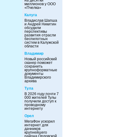
на десятки
миллионов у ООО
«Пчелка»
Калуга
Владислав Шапша
и Андрей Никитин
обсудили
перспективы
развития отрасли
беспилотных
систем в Калужской
области
Владимир
Новый российский
сканер поможет
сохранить
крупноформатные
документы
Владимирского
архива
Тула
В 2026 году почти 7
000 жителей Тулы
получили доступ к
проводному
интернету
Орел
МегаФон ускорил
интернет для
дачников
крупнейшего
района Орловской