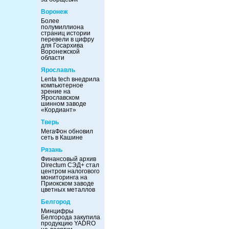
Воронеж
Более
полумиллиона
страниц истории
перевели в цифру
для Госархива
Воронежской
области
Ярославль
Lenta tech внедрила
компьютерное
зрение на
Ярославском
шинном заводе
«Кордиант»
Тверь
МегаФон обновил
сеть в Кашине
Рязань
Финансовый архив
Directum СЭД+ стал
центром налогового
мониторинга на
Приокском заводе
цветных металлов
Белгород
Минцифры
Белгорода закупила
продукцию YADRO