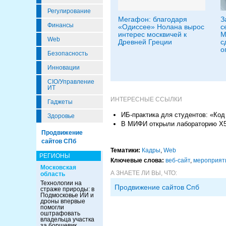
Регулирование
Мегафон: благодаря
З
Финансы
«Одиссее» Нолана вырос
с
интерес москвичей к
М
Web
Древней Греции
с
о
Безопасность
Инновации
CIO/Управление
ИТ
ИНТЕРЕСНЫЕ ССЫЛКИ
Гаджеты
ИБ-практика для студентов: «Ко
Здоровье
В МИФИ открыли лабораторию Х
Продвижение
сайтов СПб
Тематики:
Кадры
,
Web
РЕГИОНЫ
Ключевые слова:
веб-сайт
,
мероприят
Московская
А ЗНАЕТЕ ЛИ ВЫ, ЧТО:
область
Технологии на
Продвижение сайтов Спб
страже природы: в
Подмосковье ИИ и
дроны впервые
помогли
оштрафовать
владельца участка
за борщевик