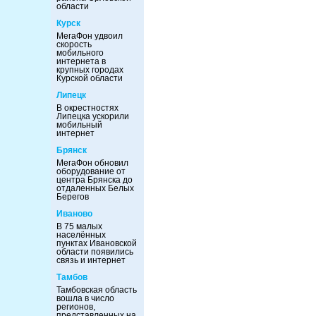
области
Курск
МегаФон удвоил
скорость
мобильного
интернета в
крупных городах
Курской области
Липецк
В окрестностях
Липецка ускорили
мобильный
интернет
Брянск
МегаФон обновил
оборудование от
центра Брянска до
отдаленных Белых
Берегов
Иваново
В 75 малых
населённых
пунктах Ивановской
области появились
связь и интернет
Тамбов
Тамбовская область
вошла в число
регионов,
представленных на