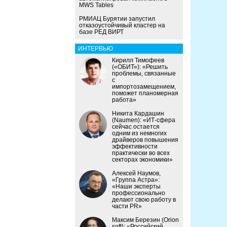
MWS Tables
РМИАЦ Бурятии запустил
отказоустойчивый кластер на
базе РЕД ВИРТ
ИНТЕРВЬЮ
Кирилл Тимофеев
(«ОБИТ»): «Решить
проблемы, связанные
с
импортозамещением,
поможет планомерная
работа»
Никита Кардашин
(Naumen): «ИТ-сфера
сейчас остается
одним из немногих
драйверов повышения
эффективности
практически во всех
секторах экономики»
Алексей Наумов,
«Группа Астра»:
«Наши эксперты
профессионально
делают свою работу в
части PR»
Максим Березин (Orion
soft): «Российский