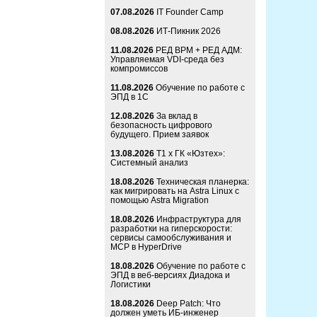
07.08.2026
IT Founder Camp
08.08.2026
ИТ-Пикник 2026
11.08.2026
РЕД ВРМ + РЕД АДМ:
Управляемая VDI-среда без
компромиссов
11.08.2026
Обучение по работе с
ЭПД в 1С
12.08.2026
За вклад в
безопасность цифрового
будущего. Прием заявок
13.08.2026
Т1 x ГК «Юзтех»:
Системный анализ
18.08.2026
Техническая планерка:
как мигрировать на Astra Linux с
помощью Astra Migration
18.08.2026
Инфраструктура для
разработки на гиперскорости:
сервисы самообслуживания и
MCP в HyperDrive
18.08.2026
Обучение по работе с
ЭПД в веб-версиях Диадока и
Логистики
18.08.2026
Deep Patch: Что
должен уметь ИБ-инженер