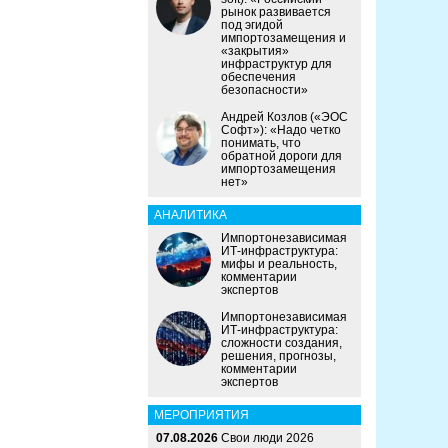
рынок развивается
под эгидой
импортозамещения и
«закрытия»
инфраструктур для
обеспечения
безопасности»
Андрей Козлов («ЭОС
Софт»): «Надо четко
понимать, что
обратной дороги для
импортозамещения
нет»
АНАЛИТИКА
Импортонезависимая
ИТ-инфраструктура:
мифы и реальность,
комментарии
экспертов
Импортонезависимая
ИТ-инфраструктура:
сложности создания,
решения, прогнозы,
комментарии
экспертов
МЕРОПРИЯТИЯ
07.08.2026
Свои люди 2026