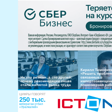
Кирилл Тимофеев
«Решить пробле
Не сто резюме, а сто друзей:
связанные с
почему рекомендации снова
импортозамещени
стали валютой рынка труда
планомерная раб
ЦИФРЫ ГОВОРЯТ
250 тыс.
кибератак отбил
«Уралкалий»