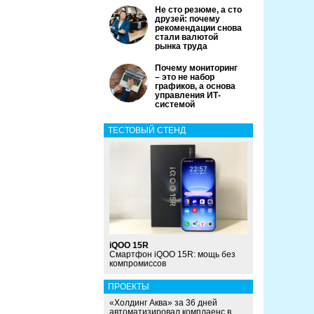
Не сто резюме, а сто
друзей: почему
рекомендации снова
стали валютой
рынка труда
Почему мониторинг
– это не набор
графиков, а основа
управления ИТ-
системой
ТЕСТОВЫЙ СТЕНД
iQOO 15R
Смартфон iQOO 15R: мощь без
компромиссов
ПРОЕКТЫ
«Холдинг Аква» за 36 дней
автоматизировал комплаенс в