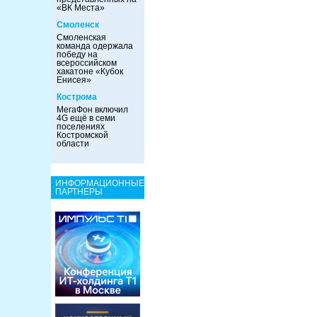
«ВК Места»
Смоленск
Смоленская
команда одержала
победу на
всероссийском
хакатоне «Кубок
Енисея»
Кострома
МегаФон включил
4G ещё в семи
поселениях
Костромской
области
ИНФОРМАЦИОННЫЕ
ПАРТНЕРЫ