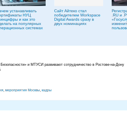
ачем устанавливать
Сайт Айтеко стал
Регистр
ертификаты НУЦ
победителем Workspace
.RU и .
инцифры и как это
Digital Awards сразу в
«Госуслу
делать на популярных
двух номинациях
изменит
перационных системах
пользов
д Безопасности» и МТУСИ развивают сотрудничество в Ростове-на-Дону
5
ия
,
мероприятия Москвы
,
кадры