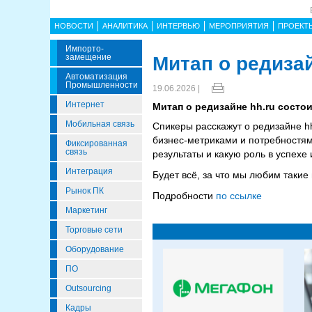
НОВОСТИ
АНАЛИТИКА
ИНТЕРВЬЮ
МЕРОПРИЯТИЯ
ПРОЕКТ
Импорто­
Замещение
Митап о редизай
Автоматизация
Промышленности
19.06.2026 |
Интернет
Митап о редизайне hh.ru состои
Мобильная связь
Спикеры расскажут о редизайне h
бизнес-метриками и потребностями
Фиксированная
связь
результаты и какую роль в успехе
Интеграция
Будет всё, за что мы любим такие
Рынок ПК
Подробности
по ссылке
Маркетинг
Торговые сети
Оборудование
ПО
Outsourcing
Кадры