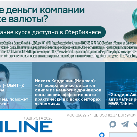
Никита Кардашин (Naumen):
 («ОБИТ»):
«ИТ-сфера сейчас остается
мы,
одним из немногих драйверов
повышения эффективности
«Холдинг Акв
ем, поможет
практически во всех секторах
автоматизир
ота»
экономики»
MWS Tables
МОСКВА
29.7
°
ЦБ
USD 82.17 EUR 94.84
7 АВГУСТА 2026