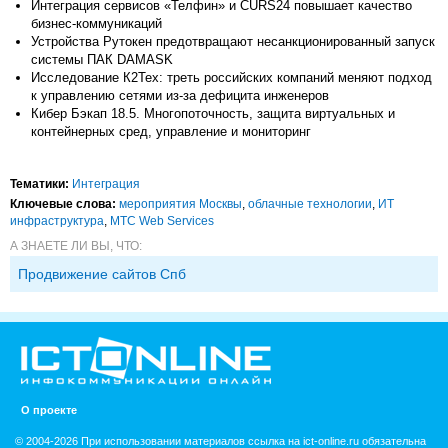
Интеграция сервисов «Телфин» и CURS24 повышает качество
бизнес-коммуникаций
Устройства Рутокен предотвращают несанкционированный запуск
системы ПАК DAMASK
Исследование К2Тех: треть российских компаний меняют подход
к управлению сетями из-за дефицита инженеров
Кибер Бэкап 18.5. Многопоточность, защита виртуальных и
контейнерных сред, управление и мониторинг
Тематики:
Интеграция
Ключевые слова:
мероприятия Москвы
,
облачные технологии
,
ИТ
инфраструктура
,
МТС Web Services
А ЗНАЕТЕ ЛИ ВЫ, ЧТО:
Продвижение сайтов Спб
О проекте
© 2004-2026 При использовании материалов ссылка на ict-online.ru обязательна