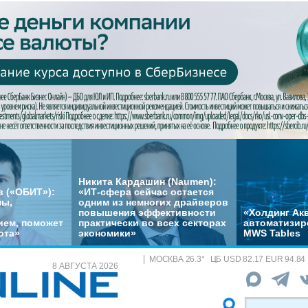
Никита Кардашин (Naumen):
 («ОБИТ»):
«ИТ-сфера сейчас остается
мы,
одним из немногих драйверов
повышения эффективности
«Холдинг Акв
ем, поможет
практически во всех секторах
автоматизир
ота»
экономики»
MWS Tables
МОСКВА
26.3
°
ЦБ
USD 82.17 EUR 94.84
8 АВГУСТА 2026