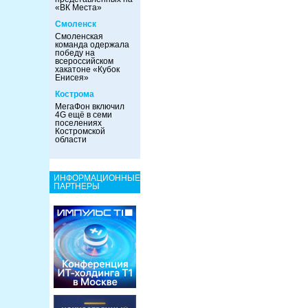
«ВК Места»
Смоленск
Смоленская
команда одержала
победу на
всероссийском
хакатоне «Кубок
Енисея»
Кострома
МегаФон включил
4G ещё в семи
поселениях
Костромской
области
ИНФОРМАЦИОННЫЕ
ПАРТНЕРЫ