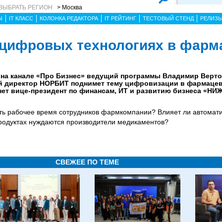
ВЫБРАТЬ РЕГИОН
> Москва
Ы
IT КЛАСС
КОЛОНКА РЕДАКТОРА
IT РЕЙТИНГ
ТЕСТОВЫЙ СТЕНД
РЕЛИЗ
о цифровых технологиях в фарм
» на канале «Про Бизнес» ведущий программы Владимир Верто
й директор НОРБИТ поднимет тему цифровизации в фармаце
анет вице-президент по финансам, ИТ и развитию бизнеса «Н
ть рабочее время сотрудников фармкомпании? Влияет ли автомат
продуктах нуждаются производители медикаментов?
СВЕЖЕЕ ПО ТЕМЕ