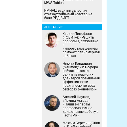
MWS Tables
РМИАЦ Бурятии запустил
отказоустойчивый кластер на
базе РЕД ВИРТ
ИНТЕРВЬЮ
Кирилл Тимофеев
(«ОБИТ»): «Решить
проблемы, связанные
с
импортозамещением,
поможет планомерная
работа»
Никита Кардашин
(Naumen): «ИТ-сфера
сейчас остается
одним из немногих
драйверов повышения
эффективности
практически во всех
секторах экономики»
Алексей Наумов,
«Группа Астра»:
«Наши эксперты
профессионально
делают свою работу в
части PR»
Максим Березин (Orion
soft): «Российский