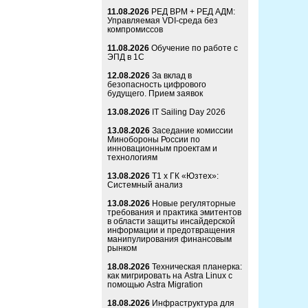
11.08.2026
РЕД ВРМ + РЕД АДМ:
Управляемая VDI-среда без
компромиссов
11.08.2026
Обучение по работе с
ЭПД в 1С
12.08.2026
За вклад в
безопасность цифрового
будущего. Прием заявок
13.08.2026
IT Sailing Day 2026
13.08.2026
Заседание комиссии
Минобороны России по
инновационным проектам и
технологиям
13.08.2026
Т1 x ГК «Юзтех»:
Системный анализ
13.08.2026
Новые регуляторные
требования и практика эмитентов
в области защиты инсайдерской
информации и предотвращения
манипулирования финансовым
рынком
18.08.2026
Техническая планерка:
как мигрировать на Astra Linux с
помощью Astra Migration
18.08.2026
Инфраструктура для