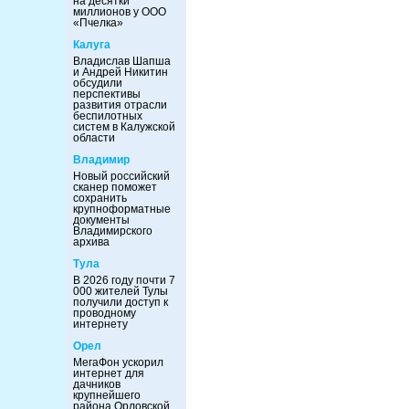
на десятки
миллионов у ООО
«Пчелка»
Калуга
Владислав Шапша
и Андрей Никитин
обсудили
перспективы
развития отрасли
беспилотных
систем в Калужской
области
Владимир
Новый российский
сканер поможет
сохранить
крупноформатные
документы
Владимирского
архива
Тула
В 2026 году почти 7
000 жителей Тулы
получили доступ к
проводному
интернету
Орел
МегаФон ускорил
интернет для
дачников
крупнейшего
района Орловской