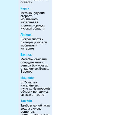
области
Курск
МегаФон удвоил
скорость
мобильного
интернета в
крупных городах
Курской области
Липецк
В окрестностях
Липецка ускорили
мобильный
интернет
Брянск
МегаФон обновил
оборудование от
центра Брянска до
отдаленных Белых
Берегов
Иваново
В 75 малых
населённых
пунктах Ивановской
области появились
связь и интернет
Тамбов
Тамбовская область
вошла в число
регионов,
представленных на