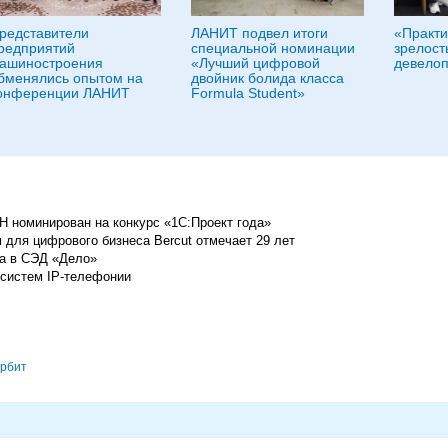
редставители
ЛАНИТ подвел итоги
«Практи
редприятий
специальной номинации
зрелост
ашиностроения
«Лучший цифровой
девело
бменялись опытом на
двойник болида класса
онференции ЛАНИТ
Formula Student»
Н номинирован на конкурс «1С:Проект года»
м для цифрового бизнеса Bercut отмечает 29 лет
а в СЭД «Дело»
 систем IP-телефонии
орбит