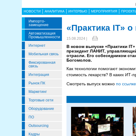
НОВОСТИ
АНАЛИТИКА
ИНТЕРВЬЮ
МЕРОПРИЯТИЯ
ПРОЕКТ
Импорто­
Замещение
«Практика IT» 
Автоматизация
Промышленности
15.08.2024 |
Интернет
В новом выпуске «Практики IT
президент ЛАНИТ, управляющи
Мобильная связь
отрасли. Его собеседником ст
Богомолов.
Фиксированная
связь
Как технологии помогают экономи
стоимость лекарств? В каких ИТ-
Интеграция
Рынок ПК
Смотреть выпуск можно
по ссылке
Маркетинг
Торговые сети
Оборудование
ПО
Outsourcing
Кадры