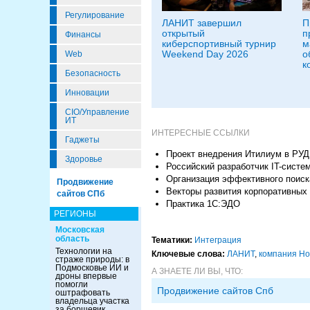
Регулирование
ЛАНИТ завершил
П
открытый
п
Финансы
киберспортивный турнир
м
Weekend Day 2026
о
Web
к
Безопасность
Инновации
CIO/Управление
ИТ
ИНТЕРЕСНЫЕ ССЫЛКИ
Гаджеты
Проект внедрения Итилиум в РУД
Здоровье
Российский разработчик IT-систе
Организация эффективного поиск
Продвижение
Векторы развития корпоративных
сайтов СПб
Практика 1С:ЭДО
РЕГИОНЫ
Московская
область
Тематики:
Интеграция
Технологии на
Ключевые слова:
ЛАНИТ
,
компания Н
страже природы: в
Подмосковье ИИ и
А ЗНАЕТЕ ЛИ ВЫ, ЧТО:
дроны впервые
помогли
Продвижение сайтов Спб
оштрафовать
владельца участка
за борщевик