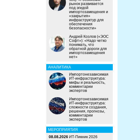
рынок развивается
под эгидой
импортозамещения и
«закрытия»
инфраструктур для
обеспечения
безопасности»
Андрей Козлов («ЭОС
Софт»): «Надо четко
понимать, что
обратной дороги для
импортозамещения
нет»
АНАЛИТИКА
Импортонезависимая
ИТ-инфраструктура:
мифы и реальность,
комментарии
экспертов
Импортонезависимая
ИТ-инфраструктура:
сложности создания,
решения, прогнозы,
комментарии
экспертов
МЕРОПРИЯТИЯ
08.08.2026
ИТ-Пикник 2026