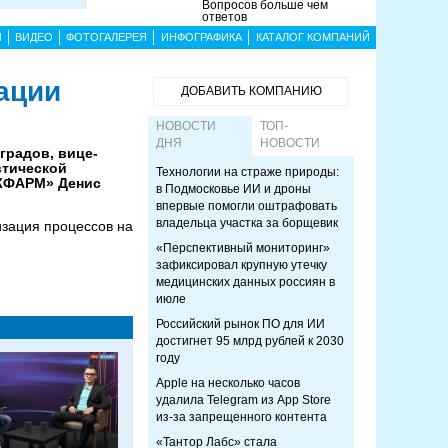
Вопросов больше чем
ответов
Ы
ВИДЕО
ФОТОГАЛЕРЕЯ
ИНФОГРАФИКА
КАТАЛОГ КОМПАНИЙ
ации
ДОБАВИТЬ КОМПАНИЮ
НОВОСТИ
ТОП-
ДНЯ
НОВОСТИ
градов, вице-
втической
Технологии на страже природы:
ИЖФАРМ» Денис
в Подмосковье ИИ и дроны
впервые помогли оштрафовать
владельца участка за борщевик
изация процессов на
«Перспективный мониторинг»
зафиксировал крупную утечку
медицинских данных россиян в
июле
Российский рынок ПО для ИИ
достигнет 95 млрд рублей к 2030
году
Apple на несколько часов
удалила Telegram из App Store
из-за запрещенного контента
«Тантор Лабс» стала