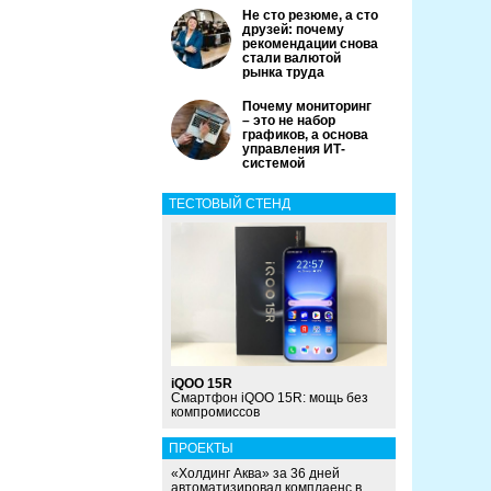
Не сто резюме, а сто
друзей: почему
рекомендации снова
стали валютой
рынка труда
Почему мониторинг
– это не набор
графиков, а основа
управления ИТ-
системой
ТЕСТОВЫЙ СТЕНД
iQOO 15R
Смартфон iQOO 15R: мощь без
компромиссов
ПРОЕКТЫ
«Холдинг Аква» за 36 дней
автоматизировал комплаенс в