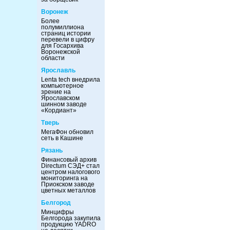
Воронеж
Более
полумиллиона
страниц истории
перевели в цифру
для Госархива
Воронежской
области
Ярославль
Lenta tech внедрила
компьютерное
зрение на
Ярославском
шинном заводе
«Кордиант»
Тверь
МегаФон обновил
сеть в Кашине
Рязань
Финансовый архив
Directum СЭД+ стал
центром налогового
мониторинга на
Приокском заводе
цветных металлов
Белгород
Минцифры
Белгорода закупила
продукцию YADRO