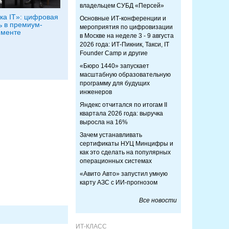
владельцем СУБД «Персей»
ка IT»: цифровая
Основные ИТ-конференции и
ь в премиум-
мероприятия по цифровизации
пменте
в Москве на неделе 3 - 9 августа
2026 года: ИТ-Пикник, Такси, IT
Founder Camp и другие
«Бюро 1440» запускает
масштабную образовательную
программу для будущих
инженеров
Яндекс отчитался по итогам II
квартала 2026 года: выручка
выросла на 16%
Зачем устанавливать
сертификаты НУЦ Минцифры и
как это сделать на популярных
операционных системах
«Авито Авто» запустил умную
карту АЗС с ИИ-прогнозом
Все новости
ИТ-КЛАСС