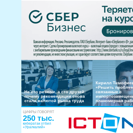
Кирилл Тимофеев
«Решить пробле
Не сто резюме, а сто друзей:
связанные с
почему рекомендации снова
импортозамещени
стали валютой рынка труда
планомерная раб
ЦИФРЫ ГОВОРЯТ
250 тыс.
кибератак отбил
«Уралкалий»