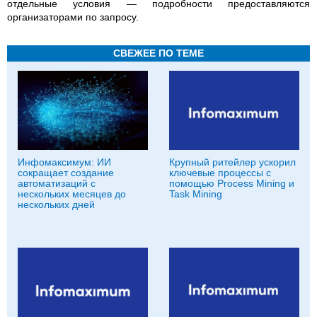
отдельные условия — подробности предоставляются
организаторами по запросу.
СВЕЖЕЕ ПО ТЕМЕ
Инфомаксимум: ИИ
Крупный ритейлер ускорил
сокращает создание
ключевые процессы с
автоматизаций с
помощью Process Mining и
нескольких месяцев до
Task Mining
нескольких дней