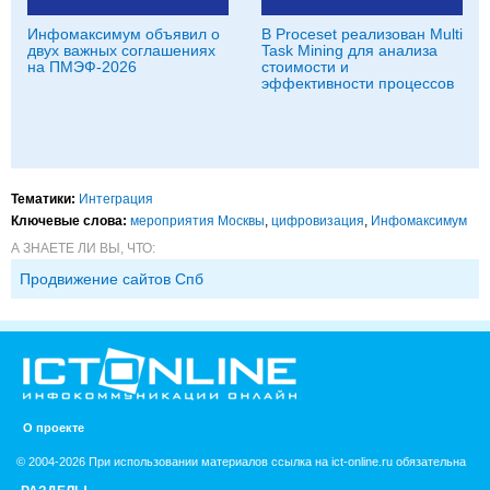
Инфомаксимум объявил о
В Proceset реализован Multi
двух важных соглашениях
Task Mining для анализа
на ПМЭФ-2026
стоимости и
эффективности процессов
Тематики:
Интеграция
Ключевые слова:
мероприятия Москвы
,
цифровизация
,
Инфомаксимум
А ЗНАЕТЕ ЛИ ВЫ, ЧТО:
Продвижение сайтов Спб
О проекте
© 2004-2026 При использовании материалов ссылка на ict-online.ru обязательна