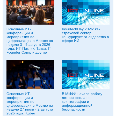
Основные ИТ-
InsurtechDay 2026: как
конференции и
страховой сектор
мероприятия по
конкурирует за лидерство в
цифровизации в Москве на
сфере ИИ
неделе 3 - 9 августа 2026
года: ИТ-Пикник, Такси, IT
Founder Camp и другие
Основные ИТ-
В МИФИ начала работу
конференции и
летняя школа по
мероприятия по
криптографии и
цифровизации в Москве на
информационной
неделе 27 июля - 2 августа
безопасности
2026 года: Kuber