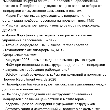
вычисления накрутки опыта» – о проблеме нерелевантных
резюме в IT-подборе и подходах к защите воронки отбора от
кандидатов с искусственно завышенным опытом.
– Мария Приказчикова, руководитель направления по
организации подбора персонала на предприятиях, ТМК
– Максим Тарштыков, заместитель директора по персоналу,
ДОМ.РФ
– Ирина Дорофеева, руководитель по развитию систем
управления персоналом, Билайн
– Татьяна Мефодьева, HR Business Partner кластера
«Технологические платформы», МТС
Среди ключевых тем:
– Кандидат 2026: новые ожидания и вызовы рынка труда
– Найм при изменении рынка труда: предпочтения кандидатов
и актуальные требования работодателей
– Эффективный рекрутмент: кейсы топ-компаний и номинантов
Премии Recruitment Awards 2026
– Партнёрство бизнеса и вузов: как сократить дистанцию между
дипломом и вакансией
– HR-бренд работодателя как инструмент привлечения
кандидатов с разными ценностями и мотиваторами
– Кадровый резерв, онбординг и удержание сотрудников
– Автоматизация и искусственный интеллект в рекрутменте: