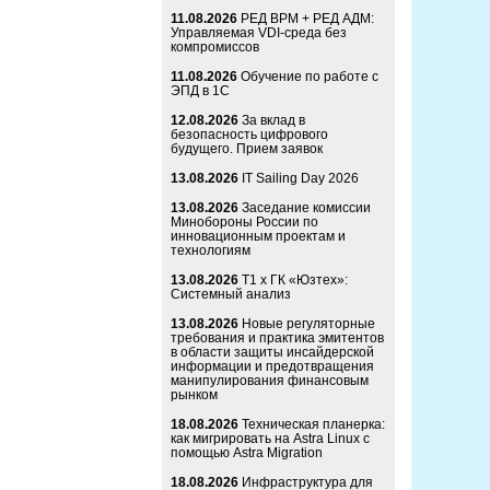
11.08.2026
РЕД ВРМ + РЕД АДМ:
Управляемая VDI-среда без
компромиссов
11.08.2026
Обучение по работе с
ЭПД в 1С
12.08.2026
За вклад в
безопасность цифрового
будущего. Прием заявок
13.08.2026
IT Sailing Day 2026
13.08.2026
Заседание комиссии
Минобороны России по
инновационным проектам и
технологиям
13.08.2026
Т1 x ГК «Юзтех»:
Системный анализ
13.08.2026
Новые регуляторные
требования и практика эмитентов
в области защиты инсайдерской
информации и предотвращения
манипулирования финансовым
рынком
18.08.2026
Техническая планерка:
как мигрировать на Astra Linux с
помощью Astra Migration
18.08.2026
Инфраструктура для