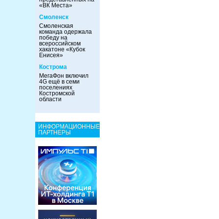
«ВК Места»
Смоленск
Смоленская
команда одержала
победу на
всероссийском
хакатоне «Кубок
Енисея»
Кострома
МегаФон включил
4G ещё в семи
поселениях
Костромской
области
ИНФОРМАЦИОННЫЕ
ПАРТНЕРЫ