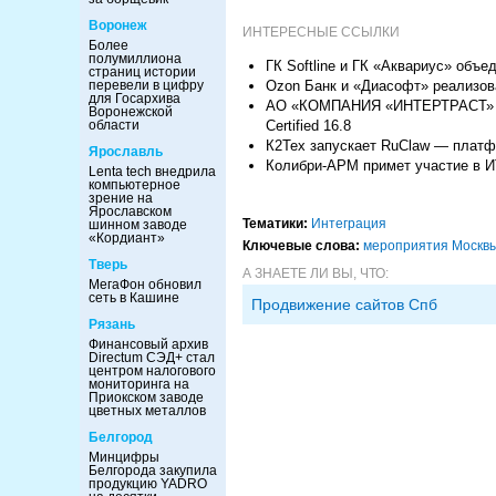
Воронеж
ИНТЕРЕСНЫЕ ССЫЛКИ
Более
полумиллиона
ГК Softline и ГК «Аквариус» объ
страниц истории
перевели в цифру
Ozon Банк и «Диасофт» реализов
для Госархива
АО «КОМПАНИЯ «ИНТЕРТРАСТ» и «
Воронежской
области
Certified 16.8
К2Тех запускает RuClaw — платфо
Ярославль
Колибри-АРМ примет участие в И
Lenta tech внедрила
компьютерное
зрение на
Ярославском
Тематики:
Интеграция
шинном заводе
«Кордиант»
Ключевые слова:
мероприятия Москв
Тверь
А ЗНАЕТЕ ЛИ ВЫ, ЧТО:
МегаФон обновил
сеть в Кашине
Продвижение сайтов Спб
Рязань
Финансовый архив
Directum СЭД+ стал
центром налогового
мониторинга на
Приокском заводе
цветных металлов
Белгород
Минцифры
Белгорода закупила
продукцию YADRO