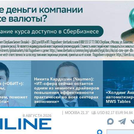
Никита Кардашин (Naumen):
 («ОБИТ»):
«ИТ-сфера сейчас остается
мы,
одним из немногих драйверов
повышения эффективности
«Холдинг Акв
ем, поможет
практически во всех секторах
автоматизир
ота»
экономики»
MWS Tables
МОСКВА
21.3
°
ЦБ
USD 82.17 EUR 94.84
8 АВГУСТА 2026