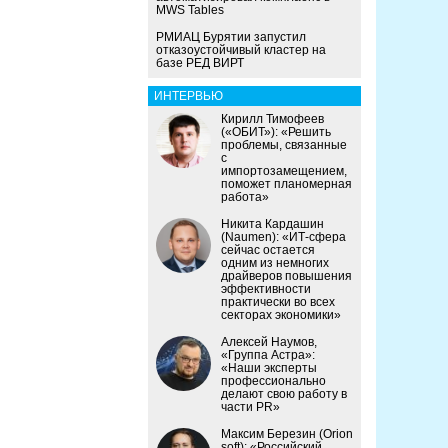
MWS Tables
РМИАЦ Бурятии запустил
отказоустойчивый кластер на
базе РЕД ВИРТ
ИНТЕРВЬЮ
Кирилл Тимофеев
(«ОБИТ»): «Решить
проблемы, связанные
с
импортозамещением,
поможет планомерная
работа»
Никита Кардашин
(Naumen): «ИТ-сфера
сейчас остается
одним из немногих
драйверов повышения
эффективности
практически во всех
секторах экономики»
Алексей Наумов,
«Группа Астра»:
«Наши эксперты
профессионально
делают свою работу в
части PR»
Максим Березин (Orion
soft): «Российский