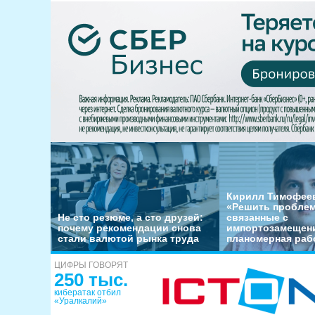
Кирилл Тимофеев
«Решить пробле
Не сто резюме, а сто друзей:
связанные с
почему рекомендации снова
импортозамещени
стали валютой рынка труда
планомерная раб
ЦИФРЫ ГОВОРЯТ
250 тыс.
кибератак отбил
«Уралкалий»