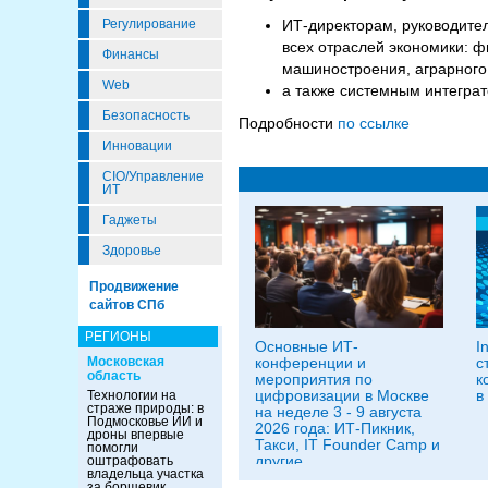
Регулирование
ИТ-директорам, руководите
всех отраслей экономики: ф
Финансы
машиностроения, аграрного
Web
а также системным интегра
Безопасность
Подробности
по ссылке
Инновации
CIO/Управление
ИТ
Гаджеты
Здоровье
Продвижение
сайтов СПб
РЕГИОНЫ
Основные ИТ-
I
Московская
конференции и
с
область
мероприятия по
к
цифровизации в Москве
в
Технологии на
страже природы: в
на неделе 3 - 9 августа
Подмосковье ИИ и
2026 года: ИТ-Пикник,
дроны впервые
Такси, IT Founder Camp и
помогли
другие
оштрафовать
владельца участка
за борщевик