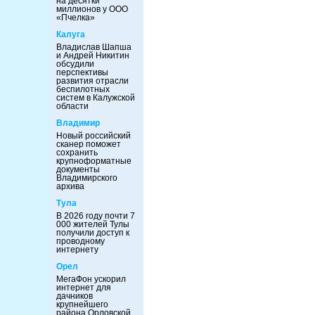
на десятки
миллионов у ООО
«Пчелка»
Калуга
Владислав Шапша
и Андрей Никитин
обсудили
перспективы
развития отрасли
беспилотных
систем в Калужской
области
Владимир
Новый российский
сканер поможет
сохранить
крупноформатные
документы
Владимирского
архива
Тула
В 2026 году почти 7
000 жителей Тулы
получили доступ к
проводному
интернету
Орел
МегаФон ускорил
интернет для
дачников
крупнейшего
района Орловской