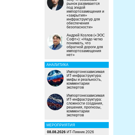
рынок развивается
под эгидой
импортозамещения и
«закрытия»
инфраструктур для
обеспечения
безопасности»
Андрей Козлов («ЭОС
Софт»): «Надо четко
понимать, что
обратной дороги для
импортозамещения
нет»
АНАЛИТИКА
Импортонезависимая
ИТ-инфраструктура:
мифы и реальность,
комментарии
экспертов
Импортонезависимая
ИТ-инфраструктура:
сложности создания,
решения, прогнозы,
комментарии
экспертов
МЕРОПРИЯТИЯ
08.08.2026
ИТ-Пикник 2026