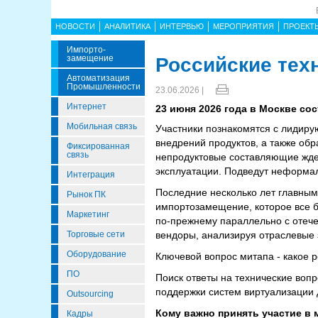
НОВОСТИ
АНАЛИТИКА
ИНТЕРВЬЮ
МЕРОПРИЯТИЯ
ПРОЕКТ
Импорто­
Замещение
Российские тех
Автоматизация
Промышленности
23.06.2026 |
Интернет
23 июня 2026 года в Москве со
Мобильная связь
Участники познакомятся с лидир
внедрений продуктов, а также обр
Фиксированная
связь
непродуктовые составляющие ждет
эксплуатации. Подведут неформал
Интеграция
Последние несколько лет главным
Рынок ПК
импортозамещение, которое все б
Маркетинг
по-прежнему параллельно с отече
Торговые сети
вендоры, анализируя отраслевые 
Оборудование
Ключевой вопрос митапа - какое 
ПО
Поиск ответы на технические воп
поддержки систем виртуализации 
Outsourcing
Кому важно принять участие в 
Кадры