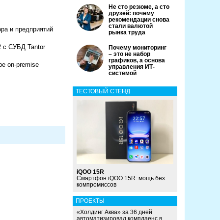
Не сто резюме, а сто
друзей: почему
рекомендации снова
стали валютой
ора и предприятий
рынка труда
с СУБД Tantor
Почему мониторинг
– это не набор
графиков, а основа
е on-premise
управления ИТ-
системой
ТЕСТОВЫЙ СТЕНД
iQOO 15R
Смартфон iQOO 15R: мощь без
компромиссов
ПРОЕКТЫ
«Холдинг Аква» за 36 дней
автоматизировал комплаенс в