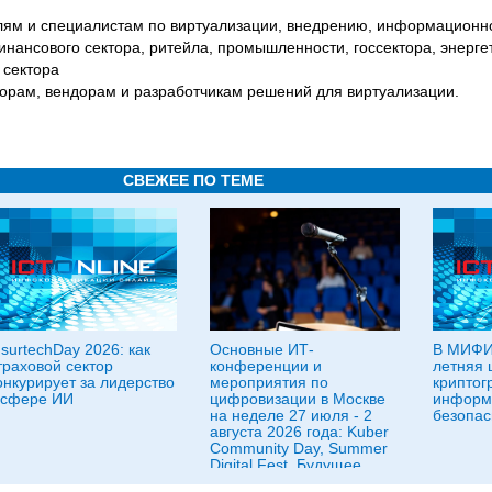
лям и специалистам по виртуализации, внедрению, информационно
инансового сектора, ритейла, промышленности, госсектора, энерге
 сектора
торам, вендорам и разработчикам решений для виртуализации.
СВЕЖЕЕ ПО ТЕМЕ
nsurtechDay 2026: как
Основные ИТ-
В МИФИ
траховой сектор
конференции и
летняя 
онкурирует за лидерство
мероприятия по
криптог
 сфере ИИ
цифровизации в Москве
информ
на неделе 27 июля - 2
безопас
августа 2026 года: Kuber
Community Day, Summer
Digital Fest, Будущее
исследований в