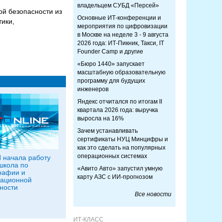
владельцем СУБД «Персей»
й безопасности из
Основные ИТ-конференции и
тики,
мероприятия по цифровизации
в Москве на неделе 3 - 9 августа
2026 года: ИТ-Пикник, Такси, IT
Founder Camp и другие
«Бюро 1440» запускает
масштабную образовательную
программу для будущих
инженеров
Яндекс отчитался по итогам II
квартала 2026 года: выручка
выросла на 16%
Зачем устанавливать
сертификаты НУЦ Минцифры и
как это сделать на популярных
операционных системах
 начала работу
школа по
«Авито Авто» запустил умную
рафии и
карту АЗС с ИИ-прогнозом
ационной
ности
Все новости
ИТ-КЛАСС