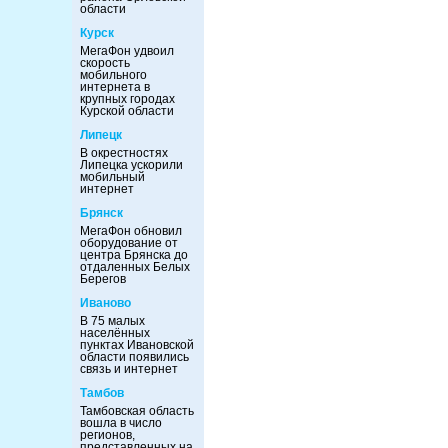
области
Курск
МегаФон удвоил
скорость
мобильного
интернета в
крупных городах
Курской области
Липецк
В окрестностях
Липецка ускорили
мобильный
интернет
Брянск
МегаФон обновил
оборудование от
центра Брянска до
отдаленных Белых
Берегов
Иваново
В 75 малых
населённых
пунктах Ивановской
области появились
связь и интернет
Тамбов
Тамбовская область
вошла в число
регионов,
представленных на