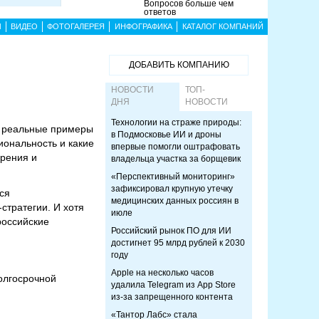
Вопросов больше чем
ответов
Ы
ВИДЕО
ФОТОГАЛЕРЕЯ
ИНФОГРАФИКА
КАТАЛОГ КОМПАНИЙ
ДОБАВИТЬ КОМПАНИЮ
НОВОСТИ
ТОП-
ДНЯ
НОВОСТИ
Технологии на страже природы:
т реальные примеры
в Подмосковье ИИ и дроны
иональность и какие
впервые помогли оштрафовать
дрения и
владельца участка за борщевик
«Перспективный мониторинг»
зафиксировал крупную утечку
ся
медицинских данных россиян в
стратегии. И хотя
июле
российские
Российский рынок ПО для ИИ
достигнет 95 млрд рублей к 2030
году
Apple на несколько часов
олгосрочной
удалила Telegram из App Store
из-за запрещенного контента
«Тантор Лабс» стала