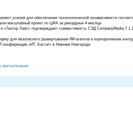
корпорациях и другие
единяют усилия для обеспечения технологической независимости госсект
али масштабный проект по ЦФА за рекордные 4 месяца
Тантор Лабс» подтверждают совместимость СЭД CompanyMedia 7.1.2 
рму для безопасного развертывания ИИ-агентов в корпоративном контур
Т-конференции «ИТ, Баста!» в Нижнем Новгороде
ы
,
виртуализация