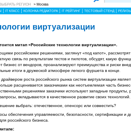
ВЫБРАТЬ РЕГИОН
> Москва
Ы
IT КЛАСС
КОЛОНКА РЕДАКТОРА
IT РЕЙТИНГ
ТЕСТОВЫЙ СТЕНД
РЕЛИЗ
нологии виртуализации
стоится митап «Российские технологии виртуализации».
ующими российскими решениями, заглянут «под капот», рассмотря
атную связь по результатам тестов и пилотов, обсудят, какую функц
 бизнес от вендоров, проанализируют преимущества и риски вне
ьные итоги в дружеской атмосфере легкого фуршета в конце.
 драйвером роста российского рынка систем виртуализации являет
ольше расценивается заказчиками как неотъемлемая часть бизнес-
ственными решениями заказчики используют западные продукты, 
запросы, вкладываются в качественное развитие своих технологий.
решение выбрать: отечественное, опенсорс или совместить?
росы обеспечения управляемости, безопасности, сертификации и д
для российского бизнеса.
митапе: