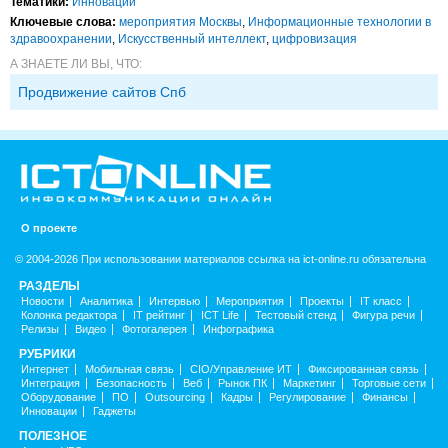
Тематики:
Инновации
Ключевые слова:
мероприятия Москвы
,
Информационные технологии в
здравоохранении
,
Искусственный интеллект
,
цифровизация
А ЗНАЕТЕ ЛИ ВЫ, ЧТО:
Продвижение сайтов Спб
О проекте
© 2004-2026 При использовании материалов ссылка на ict-online.ru обязательна
РАЗДЕЛЫ
Новости
Аналитика
Интервью
Мероприятия
Проекты
IT класс
Колонка редактора
IT рейтинг
ICT Life
Тестовый стенд
Фигура речи
Релизы
Видео
Фотогалерея
Инфографика
РУБРИКИ
Интернет
Мобильная связь
CIO/Управление ИТ
Фиксированная связь
Интеграция
Безопасность
Веб
Рынок ПК
Маркетинг
Торговые сети
Оборудование
ПО
Outsourcing
Кадры
Регулирование
Финансы
Инновации
Гаджеты
ПОЛЕЗНОЕ