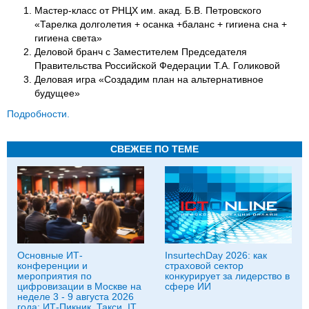
Мастер-класс от РНЦХ им. акад. Б.В. Петровского
«Тарелка долголетия + осанка +баланс + гигиена сна +
гигиена света»
Деловой бранч с Заместителем Председателя
Правительства Российской Федерации Т.А. Голиковой
Деловая игра «Создадим план на альтернативное
будущее»
Подробности.
СВЕЖЕЕ ПО ТЕМЕ
Основные ИТ-
InsurtechDay 2026: как
конференции и
страховой сектор
мероприятия по
конкурирует за лидерство в
цифровизации в Москве на
сфере ИИ
неделе 3 - 9 августа 2026
года: ИТ-Пикник, Такси, IT