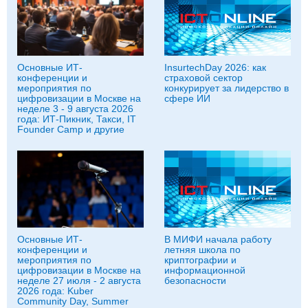
Основные ИТ-
InsurtechDay 2026: как
конференции и
страховой сектор
мероприятия по
конкурирует за лидерство в
цифровизации в Москве на
сфере ИИ
неделе 3 - 9 августа 2026
года: ИТ-Пикник, Такси, IT
Founder Camp и другие
Основные ИТ-
В МИФИ начала работу
конференции и
летняя школа по
мероприятия по
криптографии и
цифровизации в Москве на
информационной
неделе 27 июля - 2 августа
безопасности
2026 года: Kuber
Community Day, Summer