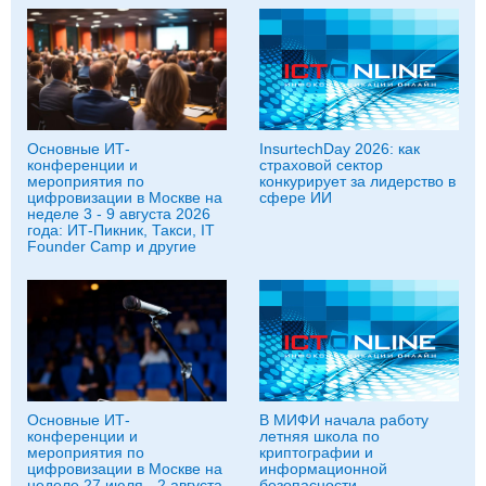
Основные ИТ-
InsurtechDay 2026: как
конференции и
страховой сектор
мероприятия по
конкурирует за лидерство в
цифровизации в Москве на
сфере ИИ
неделе 3 - 9 августа 2026
года: ИТ-Пикник, Такси, IT
Founder Camp и другие
Основные ИТ-
В МИФИ начала работу
конференции и
летняя школа по
мероприятия по
криптографии и
цифровизации в Москве на
информационной
неделе 27 июля - 2 августа
безопасности