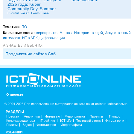
2026 года: Kuber
Community Day, Summer
Digital Fest, Будущее
исследований в
корпорациях и другие
Тематики:
ПО
Ключевые слова:
мероприятия Москвы
,
Интернет вещей
,
Искусственный
интеллект
,
ИТ в АПК
,
цифровизация
А ЗНАЕТЕ ЛИ ВЫ, ЧТО:
Продвижение сайтов Спб
О проекте
© 2004-2026 При использовании материалов ссылка на ict-online.ru обязательна
РАЗДЕЛЫ
Новости
Аналитика
Интервью
Мероприятия
Проекты
IT класс
Колонка редактора
IT рейтинг
ICT Life
Тестовый стенд
Фигура речи
Релизы
Видео
Фотогалерея
Инфографика
РУБРИКИ