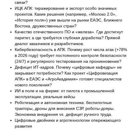
связи?
ИЦК АПК: тиражирование и экспорт особо значимых
проектов. Какие решения (например, «Молоко 2.0»,
«История поля») уже вышли на рынки ЕАЭС, Ближнего
Востока, дружественных стран?
Качество отечественного ПО и «железа». Где достигнут
паритет, а где требуется глубокая доработка? Прямой
диалог заказчиков и разработчиков.
Кибербезопасность в АПК. Почему рост числа атак (+78%
в 2026 году) требует постоянного контроля безопасности
(24/7) и регулярного тестирования на проникновение?
Дефицит ИТ-кадров. Почему «цифровые кафедры» не
закрывают потребности? Как проект «Цифровизация
АПК» в ЕАЭС и «АгроАкадемия» готовят специалистов
нового поколения?
ИИ в поле и на ферме: от пилота к промышленной
эксплуатации, реальные кейсы
Роботизация и автономная техника: беспилотные
тракторы, дроны для внесения СЗР, роботы-дояры.
Экономика внедрения vs. дефицит ручного труда.
Цифровые двойники и агротехнологии опережающего
развития