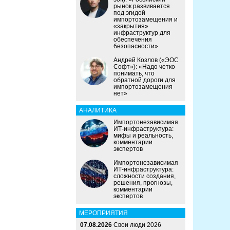
рынок развивается
под эгидой
импортозамещения и
«закрытия»
инфраструктур для
обеспечения
безопасности»
Андрей Козлов («ЭОС
Софт»): «Надо четко
понимать, что
обратной дороги для
импортозамещения
нет»
АНАЛИТИКА
Импортонезависимая
ИТ-инфраструктура:
мифы и реальность,
комментарии
экспертов
Импортонезависимая
ИТ-инфраструктура:
сложности создания,
решения, прогнозы,
комментарии
экспертов
МЕРОПРИЯТИЯ
07.08.2026
Свои люди 2026