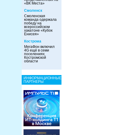
«ВК Места»
Смоленск
Смоленская
команда одержала
победу на
всероссийском
хакатоне «Кубок
Енисея»
Кострома
МегаФон включил
4G ещё в семи
поселениях
Костромской
области
ИНФОРМАЦИОННЫЕ
ПАРТНЕРЫ