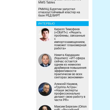
MWS Tables
РМИАЦ Бурятии запустил
отказоустойчивый кластер на
базе РЕД ВИРТ
ИНТЕРВЬЮ
Кирилл Тимофеев
(«ОБИТ»): «Решить
проблемы, связанные
с
импортозамещением,
поможет планомерная
работа»
Никита Кардашин
(Naumen): «ИТ-сфера
сейчас остается
одним из немногих
драйверов повышения
эффективности
практически во всех
секторах экономики»
Алексей Наумов,
«Группа Астра»:
«Наши эксперты
профессионально
делают свою работу в
части PR»
Максим Березин (Orion
soft): «Российский