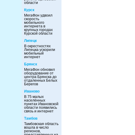
области
Курск
МегаФон удвоил
скорость
мобильного
интернета в
крупных городах
Курской области
Липецк
В окрестностях
Липецка ускорили
мобильный
интернет
Брянск
МегаФон обновил
оборудование от
центра Брянска до
отдаленных Белых
Берегов
Иваново
В 75 малых
населённых
пунктах Ивановской
области появились
связь и интернет
Тамбов
Тамбовская область
вошла в число
регионов,
представленных на