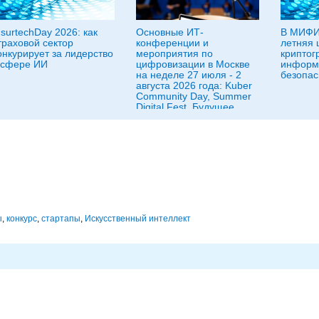
nsurtechDay 2026: как
Основные ИТ-
В МИФИ
траховой сектор
конференции и
летняя 
онкурирует за лидерство
мероприятия по
криптог
 сфере ИИ
цифровизации в Москве
информ
на неделе 27 июля - 2
безопас
августа 2026 года: Kuber
Community Day, Summer
Digital Fest, Будущее
исследований в
корпорациях и другие
ы
,
конкурс
,
стартапы
,
Искусственный интеллект