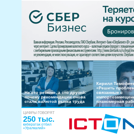
Кирилл Тимофеев
«Решить пробле
Не сто резюме, а сто друзей:
связанные с
почему рекомендации снова
импортозамещени
стали валютой рынка труда
планомерная раб
ЦИФРЫ ГОВОРЯТ
250 тыс.
кибератак отбил
«Уралкалий»