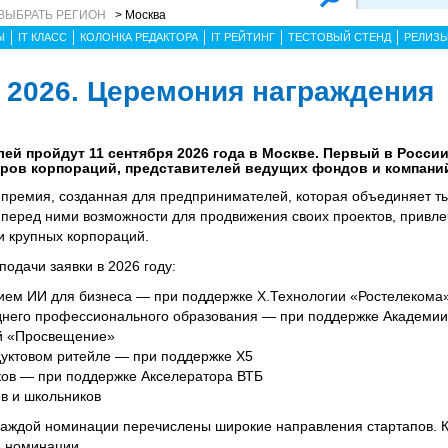
ВЫБРАТЬ РЕГИОН
> Москва
Ы
IT КЛАСС
КОЛОНКА РЕДАКТОРА
IT РЕЙТИНГ
ТЕСТОВЫЙ СТЕНД
РЕЛИЗ
 2026. Церемония награждения
ей пройдут 11 сентября 2026 года в Москве. Первый в Росси
еров корпораций, представителей ведущих фондов и компани
премия, созданная для предпринимателей, которая объединяет ты
 перед ними возможности для продвижения своих проектов, привл
и крупных корпораций.
одачи заявки в 2026 году:
ием ИИ для бизнеса — при поддержке X.Технологии «Ростелекома
днего профессионального образования — при поддержке Академи
ий «Просвещение»
дуктовом ритейле — при поддержке X5
ков — при поддержке Акселератора ВТБ
в и школьников
каждой номинации перечислены широкие направления стартапов. 
ее номинации.