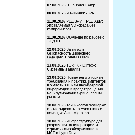
07.08.2026
IT Founder Camp
08.08.2026
ИТ-Пикник 2026
11.08.2026
РЕД ВРМ + РЕД АДМ:
Управляемая VDI-среда без
компромиссов
11.08.2026
Обучение по работе с
ЭПД в 1С
12.08.2026
За вклад в
безопасность цифрового
будущего. Прием заявок
13.08.2026
Т1 x ГК «Юзтех»:
Системный анализ
13.08.2026
Новые регуляторные
требования и практика эмитентов
в области защиты инсайдерской
информации и предотвращения
манипулирования финансовым
рынком
18.08.2026
Техническая планерка:
как мигрировать на Astra Linux с
помощью Astra Migration
18.08.2026
Инфраструктура для
разработки на гиперскорости:
сервисы самообслуживания и
MCP в HyperDrive