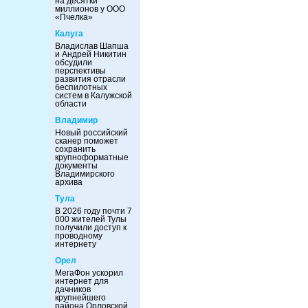
на десятки
миллионов у ООО
«Пчелка»
Калуга
Владислав Шапша
и Андрей Никитин
обсудили
перспективы
развития отрасли
беспилотных
систем в Калужской
области
Владимир
Новый российский
сканер поможет
сохранить
крупноформатные
документы
Владимирского
архива
Тула
В 2026 году почти 7
000 жителей Тулы
получили доступ к
проводному
интернету
Орел
МегаФон ускорил
интернет для
дачников
крупнейшего
района Орловской