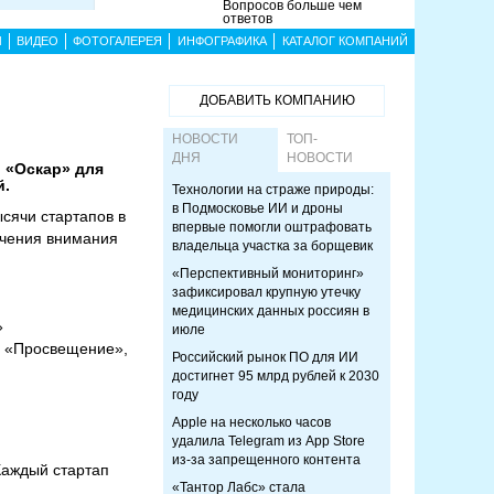
Вопросов больше чем
ответов
Ы
ВИДЕО
ФОТОГАЛЕРЕЯ
ИНФОГРАФИКА
КАТАЛОГ КОМПАНИЙ
ДОБАВИТЬ КОМПАНИЮ
НОВОСТИ
ТОП-
ДНЯ
НОВОСТИ
и «Оскар» для
й.
Технологии на страже природы:
в Подмосковье ИИ и дроны
сячи стартапов в
впервые помогли оштрафовать
ечения внимания
владельца участка за борщевик
«Перспективный мониторинг»
зафиксировал крупную утечку
медицинских данных россиян в
»
июле
и «Просвещение»,
Российский рынок ПО для ИИ
достигнет 95 млрд рублей к 2030
году
Apple на несколько часов
удалила Telegram из App Store
из-за запрещенного контента
Каждый стартап
«Тантор Лабс» стала