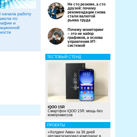
Не сто резюме, а сто
друзей: почему
рекомендации снова
 начала работу
стали валютой
школа по
рынка труда
рафии и
ационной
Почему мониторинг
ности
– это не набор
графиков, а основа
управления ИТ-
системой
ТЕСТОВЫЙ СТЕНД
iQOO 15R
Смартфон iQOO 15R: мощь без
компромиссов
ПРОЕКТЫ
«Холдинг Аква» за 36 дней
автоматизировал комплаенс в