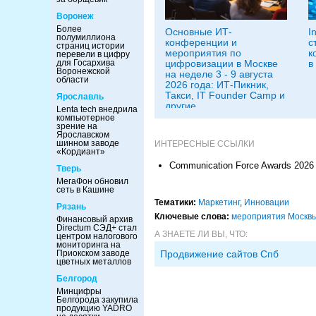
Воронеж
Более
Основные ИТ-
I
полумиллиона
конференции и
с
страниц истории
мероприятия по
к
перевели в цифру
для Госархива
цифровизации в Москве
в
Воронежской
на неделе 3 - 9 августа
области
2026 года: ИТ-Пикник,
Такси, IT Founder Camp и
Ярославль
другие
Lenta tech внедрила
компьютерное
зрение на
Ярославском
шинном заводе
ИНТЕРЕСНЫЕ ССЫЛКИ
«Кордиант»
Communication Force Awards 2026
Тверь
МегаФон обновил
сеть в Кашине
Тематики:
Маркетинг
,
Инновации
Рязань
Ключевые слова:
мероприятия Москв
Финансовый архив
Directum СЭД+ стал
А ЗНАЕТЕ ЛИ ВЫ, ЧТО:
центром налогового
мониторинга на
Приокском заводе
Продвижение сайтов Спб
цветных металлов
Белгород
Минцифры
Белгорода закупила
продукцию YADRO