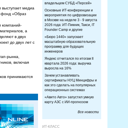
владельцем СУБД «Персей»
и выступает медиа
Основные ИТ-конференции и
 фонд «Образ
мероприятия по цифровизации
в Москве на неделе 3 - 9 августа
и компаний-
2026 года: ИТ-Пикник, Такси, IT
Founder Camp и другие
 материалов, а
деляют в двух
«Бюро 1440» запускает
масштабную образовательную
ект до двух лет с
программу для будущих
инженеров
тап-рынка,
Яндекс отчитался по итогам II
тников, включая
квартала 2026 года: выручка
выросла на 16%
Зачем устанавливать
иков принимаются
сертификаты НУЦ Минцифры и
как это сделать на популярных
операционных системах
«Авито Авто» запустил умную
карту АЗС с ИИ-прогнозом
Все новости
ИТ-КЛАСС