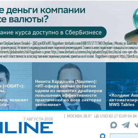
Никита Кардашин (Naumen):
 («ОБИТ»):
«ИТ-сфера сейчас остается
мы,
одним из немногих драйверов
повышения эффективности
«Холдинг Акв
ем, поможет
практически во всех секторах
автоматизир
ота»
экономики»
MWS Tables
МОСКВА
28.0
°
ЦБ
USD 82.17 EUR 94.84
7 АВГУСТА 2026