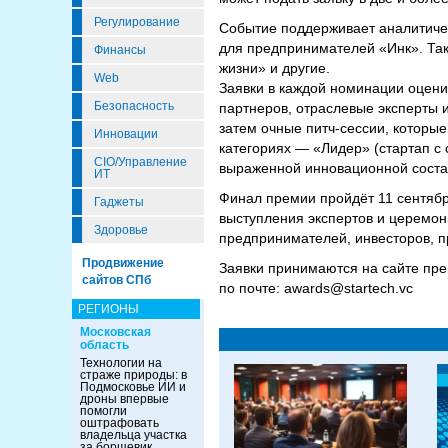
Регулирование
Событие поддерживает аналитичес
для предпринимателей «Инк». Т
Финансы
жизни» и другие.
Web
Заявки в каждой номинации оцени
Безопасность
партнеров, отраслевые эксперты и
затем очные питч-сессии, которы
Инновации
категориях — «Лидер» (стартап с
CIO/Управление
выраженной инновационной сост
ИТ
Финал премии пройдёт 11 сентябр
Гаджеты
выступления экспертов и церемон
Здоровье
предпринимателей, инвесторов, п
Продвижение
Заявки принимаются на сайте пр
сайтов СПб
по почте: awards@startech.vc
РЕГИОНЫ
Московская
область
Технологии на
страже природы: в
Подмосковье ИИ и
дроны впервые
помогли
оштрафовать
владельца участка
за борщевик