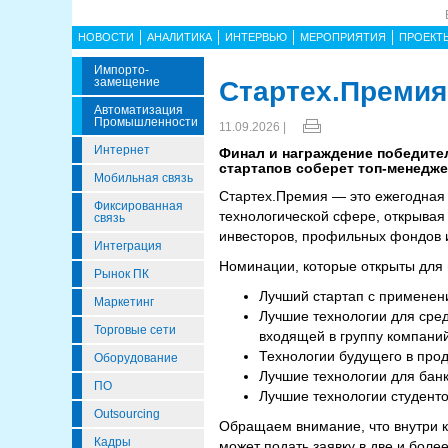
НОВОСТИ
АНАЛИТИКА
ИНТЕРВЬЮ
МЕРОПРИЯТИЯ
ПРОЕКТ
Импорто­
Замещение
Стартех.Премия
Автоматизация
Промышленности
11.09.2026 |
Интернет
Финал и награждение победител
стартапов соберет топ-менедж
Мобильная связь
Стартех.Премия — это ежегодная 
Фиксированная
технологической сфере, открывая
связь
инвесторов, профильных фондов 
Интеграция
Номинации, которые открыты для п
Рынок ПК
Лучший стартап с применен
Маркетинг
Лучшие технологии для сре
Торговые сети
входящей в группу компан
Технологии будущего в про
Оборудование
Лучшие технологии для бан
ПО
Лучшие технологии студенто
Outsourcing
Обращаем внимание, что внутри 
Кадры
может подать заявку в две и бол