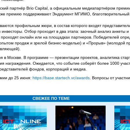
кий партнёр Brio Capital, а официальным медиапартнёром преми
акже премию поддерживают Эндаумент МГИМО, благотворительный
ваются профильным жюри, в состав которого входят представител
 инвесторы. Отбор проходит в два этапа: заочный анализ анкеты и
е проходят онлайн или на площадках партнеров. Победителей опре
 опытом продаж и зрелой бизнес-моделью) и «Прорыв» (молодой про
авляющей).
я в Москве. В программе — презентации проектов, аналитика стар
ия награждения. Ожидается, что событие соберёт более 1000 учас
редставителей фондов, корпораций и медиа.
емии до 25 июня:
https://base.startech.vc/awards
. Вопросы от участн
СВЕЖЕЕ ПО ТЕМЕ