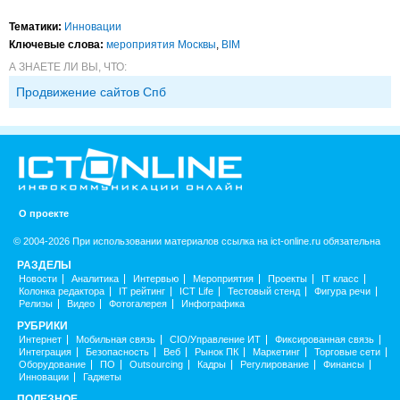
Тематики:
Инновации
Ключевые слова:
мероприятия Москвы
,
BIM
А ЗНАЕТЕ ЛИ ВЫ, ЧТО:
Продвижение сайтов Спб
О проекте
© 2004-2026 При использовании материалов ссылка на ict-online.ru обязательна
РАЗДЕЛЫ
Новости
Аналитика
Интервью
Мероприятия
Проекты
IT класс
Колонка редактора
IT рейтинг
ICT Life
Тестовый стенд
Фигура речи
Релизы
Видео
Фотогалерея
Инфографика
РУБРИКИ
Интернет
Мобильная связь
CIO/Управление ИТ
Фиксированная связь
Интеграция
Безопасность
Веб
Рынок ПК
Маркетинг
Торговые сети
Оборудование
ПО
Outsourcing
Кадры
Регулирование
Финансы
Инновации
Гаджеты
ПОЛЕЗНОЕ