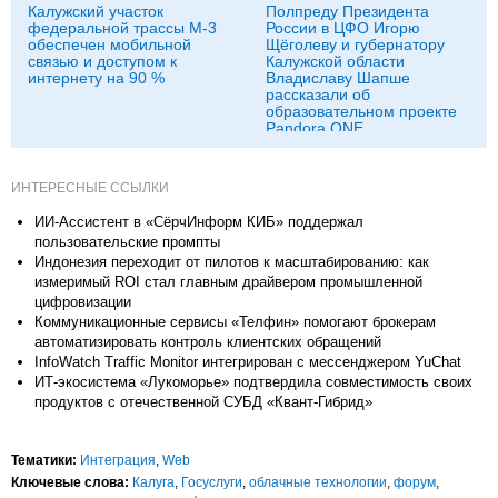
Калужский участок
Полпреду Президента
федеральной трассы М-3
России в ЦФО Игорю
обеспечен мобильной
Щёголеву и губернатору
связью и доступом к
Калужской области
интернету на 90 %
Владиславу Шапше
рассказали об
образовательном проекте
Pandora ONE
ИНТЕРЕСНЫЕ ССЫЛКИ
ИИ-Ассистент в «СёрчИнформ КИБ» поддержал
пользовательские промпты
Индонезия переходит от пилотов к масштабированию: как
измеримый ROI стал главным драйвером промышленной
цифровизации
Коммуникационные сервисы «Телфин» помогают брокерам
автоматизировать контроль клиентских обращений
InfoWatch Traffic Monitor интегрирован с мессенджером YuChat
ИТ-экосистема «Лукоморье» подтвердила совместимость своих
продуктов с отечественной СУБД «Квант-Гибрид»
Тематики:
Интеграция
,
Web
Ключевые слова:
Калуга
,
Госуслуги
,
облачные технологии
,
форум
,