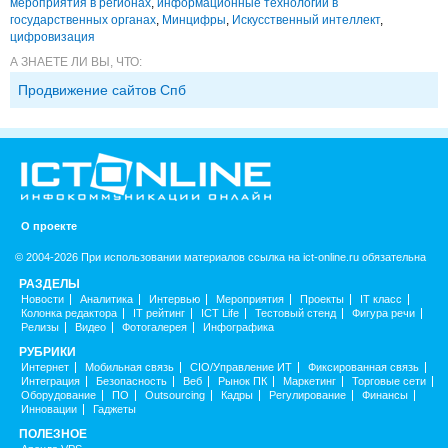
мероприятия в регионах
,
информационные технологии в
государственных органах
,
Минцифры
,
Искусственный интеллект
,
цифровизация
А ЗНАЕТЕ ЛИ ВЫ, ЧТО:
Продвижение сайтов Спб
О проекте
© 2004-2026 При использовании материалов ссылка на ict-online.ru обязательна
РАЗДЕЛЫ
Новости
Аналитика
Интервью
Мероприятия
Проекты
IT класс
Колонка редактора
IT рейтинг
ICT Life
Тестовый стенд
Фигура речи
Релизы
Видео
Фотогалерея
Инфографика
РУБРИКИ
Интернет
Мобильная связь
CIO/Управление ИТ
Фиксированная связь
Интеграция
Безопасность
Веб
Рынок ПК
Маркетинг
Торговые сети
Оборудование
ПО
Outsourcing
Кадры
Регулирование
Финансы
Инновации
Гаджеты
ПОЛЕЗНОЕ